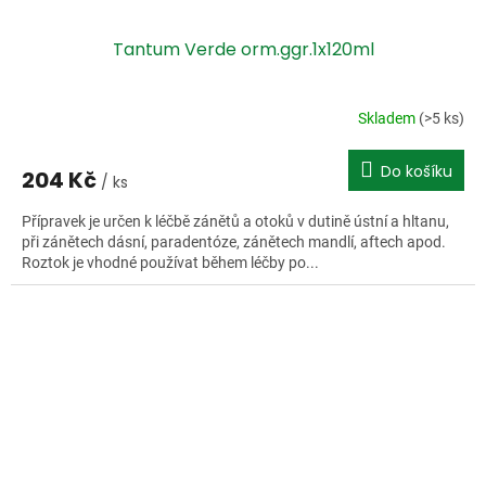
Tantum Verde orm.ggr.1x120ml
Skladem
(>5 ks)
Do košíku
204 Kč
/ ks
Přípravek je určen k léčbě zánětů a otoků v dutině ústní a hltanu,
při zánětech dásní, paradentóze, zánětech mandlí, aftech apod.
Roztok je vhodné používat během léčby po...