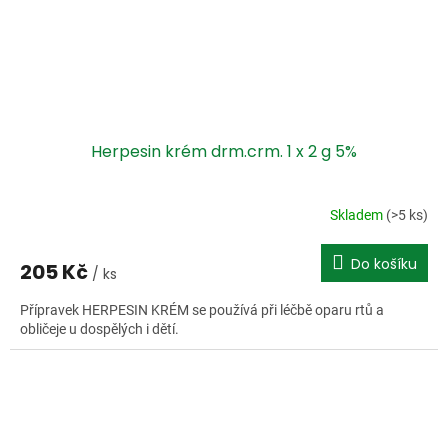
Herpesin krém drm.crm. 1 x 2 g 5%
Skladem
(>5 ks)
Do košíku
205 Kč
/ ks
Přípravek HERPESIN KRÉM se používá při léčbě oparu rtů a
obličeje u dospělých i dětí.