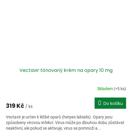
Vectavir tónovaný krém na opary 10 mg
Skladem
(>5 ks)
Do košíku
319 Kč
/ ks
Vectavir je určen k léčbě oparů (herpes labialis). Opary jsou
způsobeny virovou infekcí. Virus může po dlouhou dobu zůstávat
neaktivní, ale pokud se aktivuje, virus se pomnoží a...