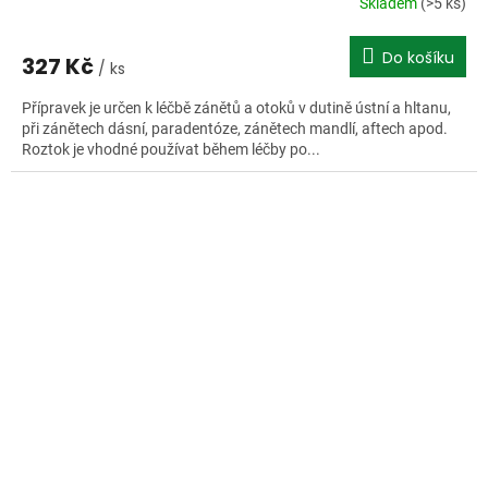
Skladem
(>5 ks)
Do košíku
327 Kč
/ ks
Přípravek je určen k léčbě zánětů a otoků v dutině ústní a hltanu,
při zánětech dásní, paradentóze, zánětech mandlí, aftech apod.
Roztok je vhodné používat během léčby po...