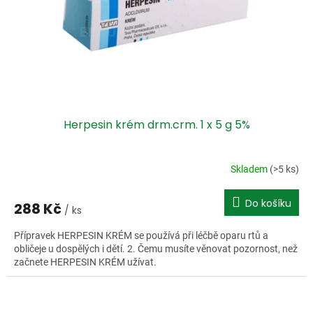
o
d
u
k
t
ů
Herpesin krém drm.crm. 1 x 5 g 5%
Skladem
(>5 ks)
Do košíku
288 Kč
/ ks
Přípravek HERPESIN KRÉM se používá při léčbě oparu rtů a
obličeje u dospělých i dětí. 2. Čemu musíte věnovat pozornost, než
začnete HERPESIN KRÉM užívat.