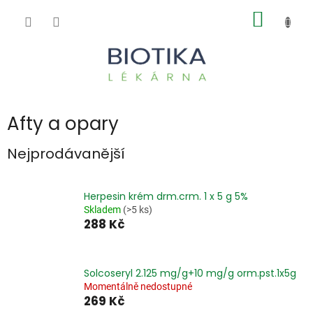
Přejít
NÁKUP
na
obsah
KOŠÍK
Afty a opary
Nejprodávanější
Herpesin krém drm.crm. 1 x 5 g 5%
Skladem
(>5 ks)
288 Kč
Solcoseryl 2.125 mg/g+10 mg/g orm.pst.1x5g
Momentálně nedostupné
269 Kč