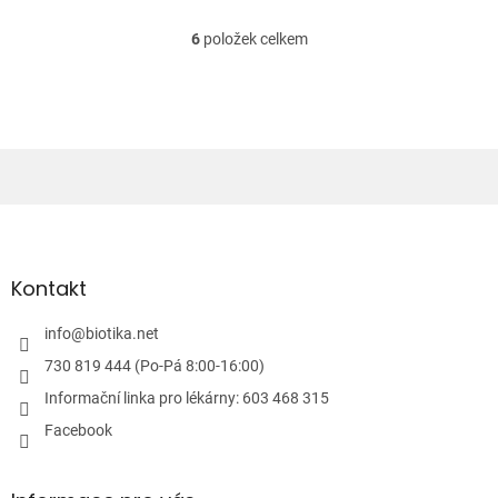
6
položek celkem
O
v
l
á
d
a
c
í
Z
p
á
r
v
p
k
a
Kontakt
y
t
v
í
info
@
biotika.net
ý
p
730 819 444 (Po-Pá 8:00-16:00)
i
Informační linka pro lékárny: 603 468 315
s
u
Facebook