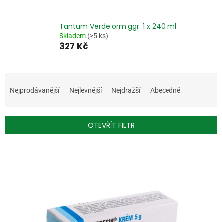
Tantum Verde orm.ggr. 1 x 240 ml
Skladem
(>5 ks)
327 Kč
Ř
a
Nejprodávanější
Nejlevnější
Nejdražší
Abecedně
z
e
n
OTEVŘÍT FILTR
í
p
V
r
ý
o
p
d
i
u
s
k
p
t
r
ů