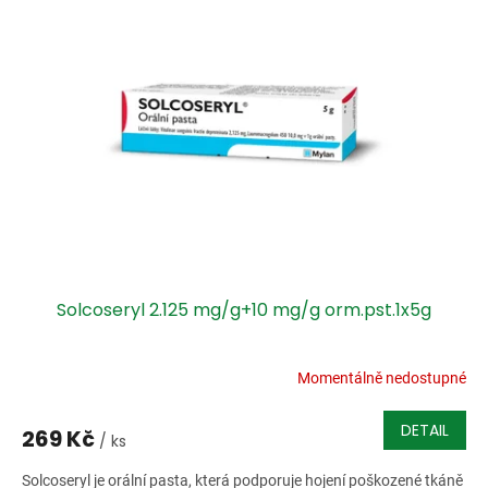
Solcoseryl 2.125 mg/g+10 mg/g orm.pst.1x5g
Momentálně nedostupné
DETAIL
269 Kč
/ ks
Solcoseryl je orální pasta, která podporuje hojení poškozené tkáně