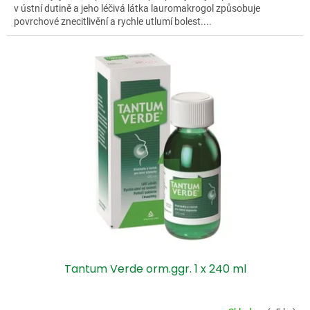
v ústní dutině a jeho léčivá látka lauromakrogol způsobuje
povrchové znecitlivění a rychle utlumí bolest....
Tantum Verde orm.ggr. 1 x 240 ml