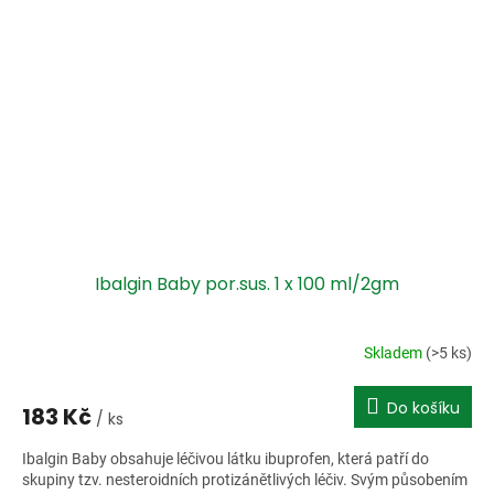
Ibalgin Baby por.sus. 1 x 100 ml/2gm
Skladem
(>5 ks)
Do košíku
183 Kč
/ ks
Ibalgin Baby obsahuje léčivou látku ibuprofen, která patří do
skupiny tzv. nesteroidních protizánětlivých léčiv. Svým působením