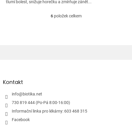
tlumí bolest, snižuje horečku a zmírňuje zánět...
6
položek celkem
O
v
l
á
d
a
c
í
Z
p
á
r
v
p
k
a
Kontakt
y
t
v
í
info
@
biotika.net
ý
p
730 819 444 (Po-Pá 8:00-16:00)
i
Informační linka pro lékárny: 603 468 315
s
u
Facebook