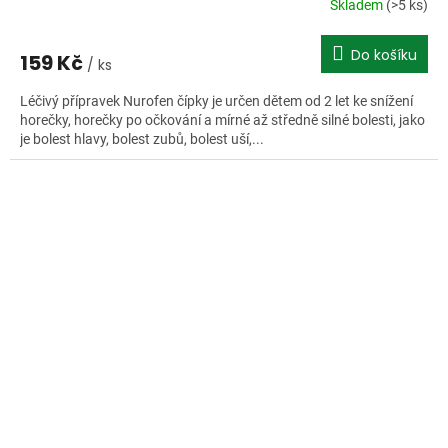
Skladem
(>5 ks)
Do košíku
159 Kč
/ ks
Léčivý přípravek Nurofen čípky je určen dětem od 2 let ke snížení
horečky, horečky po očkování a mírné až středně silné bolesti, jako
je bolest hlavy, bolest zubů, bolest uší,...