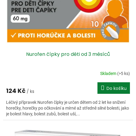
o
d
u
k
t
ů
Nurofen čípky pro děti od 3 měsíců
Skladem
(>5 ks)
Do košíku
124 Kč
/ ks
Léčivý přípravek Nurofen čípky je určen dětem od 2 let ke snížení
horečky, horečky po očkování a mírné až středně silné bolesti, jako
je bolest hlavy, bolest zubů, bolest uší,...