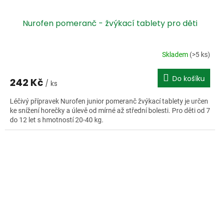
Nurofen pomeranč - žvýkací tablety pro děti
Skladem
(>5 ks)
Do košíku
242 Kč
/ ks
Léčivý přípravek Nurofen junior pomeranč žvýkací tablety je určen
ke snížení horečky a úlevě od mírné až střední bolesti. Pro děti od 7
do 12 let s hmotností 20-40 kg.