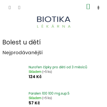
Přejít
NÁKUP
na
obsah
KOŠÍK
Bolest u dětí
Nejprodávanější
Nurofen čípky pro děti od 3 měsíců
Skladem
(>5 ks)
124 Kč
Paralen 100 100 mg.sup.5
Skladem
(>5 ks)
57 Kč