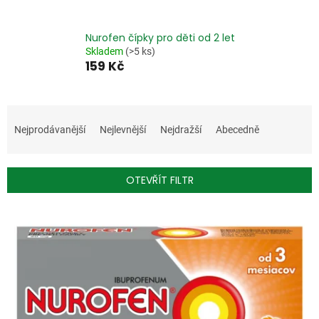
Nurofen čípky pro děti od 2 let
Skladem
(>5 ks)
159 Kč
Ř
a
Nejprodávanější
Nejlevnější
Nejdražší
Abecedně
z
e
n
OTEVŘÍT FILTR
í
p
V
r
ý
o
p
d
i
u
s
k
p
t
r
ů