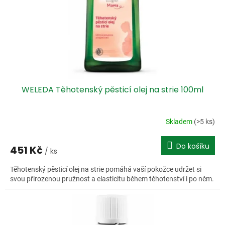
o
d
u
k
t
ů
WELEDA Těhotenský pěsticí olej na strie 100ml
Skladem
(>5 ks)
Do košíku
451 Kč
/ ks
Těhotenský pěsticí olej na strie pomáhá vaší pokožce udržet si
svou přirozenou pružnost a elasticitu během těhotenství i po něm.