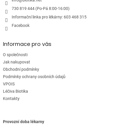
í
info
@
biotika.net
ý
p
730 819 444 (Po-Pá 8:00-16:00)
i
Informační linka pro lékárny: 603 468 315
s
u
Facebook
Informace pro vás
O společnosti
Jak nakupovat
Obchodní podmínky
Podmínky ochrany osobních údajů
VPOIS
Léčiva Biotika
Kontakty
Provozní doba lékarny