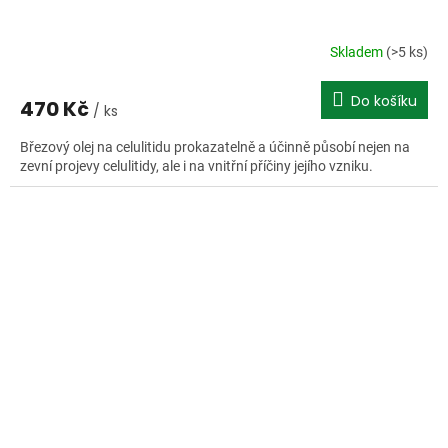
Skladem
(>5 ks)
Do košíku
470 Kč
/ ks
Březový olej na celulitidu prokazatelně a účinně působí nejen na
zevní projevy celulitidy, ale i na vnitřní příčiny jejího vzniku.