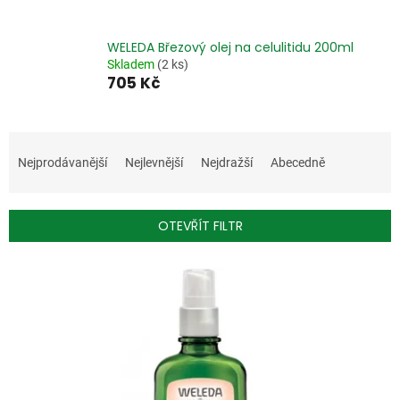
WELEDA Březový olej na celulitidu 200ml
Skladem
(2 ks)
705 Kč
Ř
a
Nejprodávanější
Nejlevnější
Nejdražší
Abecedně
z
e
n
OTEVŘÍT FILTR
í
p
V
r
ý
o
p
d
i
u
s
k
p
t
r
ů