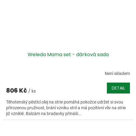
Weleda Mama set - dárková sada
Není skladem
DETAIL
806 Kč
/ ks
Těhotenský pěstící olej na strie pomáhá pokožce udržet si svou
přirozenou pružnost, brání vzniku strií a má pozitivní vliv na strie
již vzniklé. Balzám na bradavky přináší...