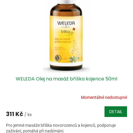
WELEDA Olej na masáž bříška kojence 50ml
Momentálně nedostupné
DETAIL
311 Kč
/ ks
Pro jemné masáže bříška novorozenců a kojenců, podporuje
zažívání, pomáhá při nadýmání.