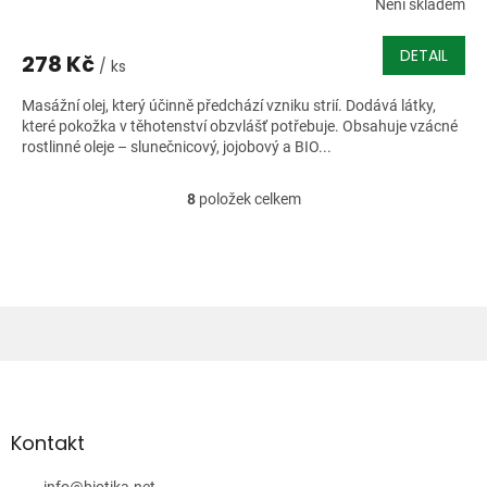
Není skladem
DETAIL
278 Kč
/ ks
Masážní olej, který účinně předchází vzniku strií. Dodává látky,
které pokožka v těhotenství obzvlášť potřebuje. Obsahuje vzácné
rostlinné oleje – slunečnicový, jojobový a BIO...
8
položek celkem
O
v
l
á
d
a
c
í
Z
p
á
r
v
p
k
a
Kontakt
y
t
v