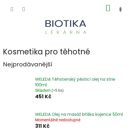
Přejít
NÁKUP
na
obsah
KOŠÍK
Kosmetika pro těhotné
Nejprodávanější
WELEDA Těhotenský pěsticí olej na strie
100ml
Skladem
(>5 ks)
451 Kč
WELEDA Olej na masáž bříška kojence 50ml
Momentálně nedostupné
311 Kč