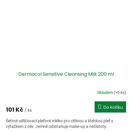
Dermacol Sensitive Cleansing Milk 200 ml
Skladem
(>5 ks)
Do košíku
101 Kč
/ ks
Šetrné odličovací pleťové mléko pro citlivou a křehkou pleť s
výtažkem z oliv. Jemně odstraňuje make-up a nečistoty.