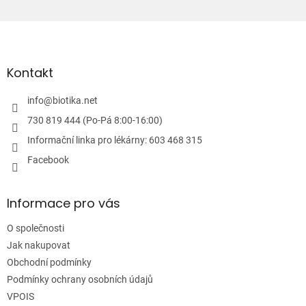
r
v
Z
k
á
y
p
v
ý
a
Kontakt
p
t
i
í
info
@
biotika.net
s
u
730 819 444 (Po-Pá 8:00-16:00)
Informační linka pro lékárny: 603 468 315
Facebook
Informace pro vás
O společnosti
Jak nakupovat
Obchodní podmínky
Podmínky ochrany osobních údajů
VPOIS