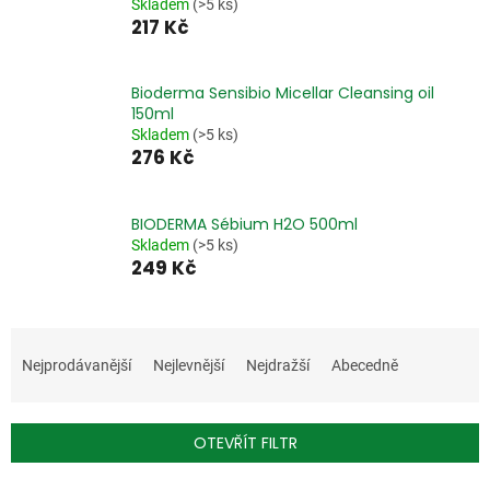
Skladem
(>5 ks)
217 Kč
Bioderma Sensibio Micellar Cleansing oil
150ml
Skladem
(>5 ks)
276 Kč
BIODERMA Sébium H2O 500ml
Skladem
(>5 ks)
249 Kč
Ř
a
Nejprodávanější
Nejlevnější
Nejdražší
Abecedně
z
e
n
OTEVŘÍT FILTR
í
p