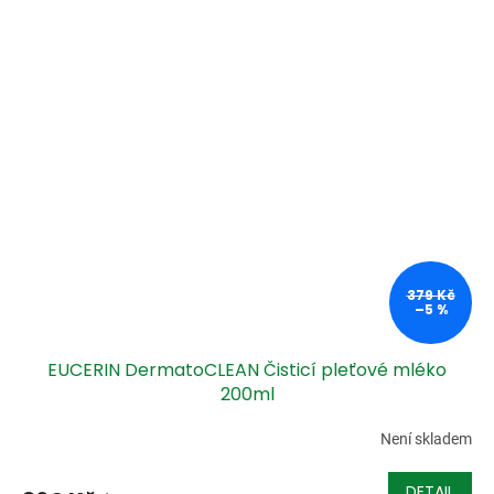
379 Kč
–5 %
EUCERIN DermatoCLEAN Čisticí pleťové mléko
200ml
Není skladem
DETAIL