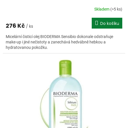
Skladem
(>5 ks)
Do košíku
276 Kč
/ ks
Micelární čisticí olej BIODERMA Sensibio dokonale odstraňuje
make-up i jiné nečistoty a zanechává hedvábně hebkou a
hydratovanou pokožku.