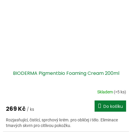
BIODERMA Pigmentbio Foaming Cream 200ml
Skladem
(>5 ks)
Do košíku
269 Kč
/ ks
Rozjasňující, čistící, sprchový krém. pro obličej i tělo. Eliminace
tmavých skvrn pro citlivou pokožku.