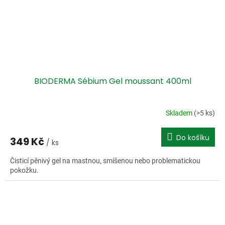
BIODERMA Sébium Gel moussant 400ml
Skladem
(>5 ks)
Do košíku
349 Kč
/ ks
Čisticí pěnivý gel na mastnou, smíšenou nebo problematickou
pokožku.