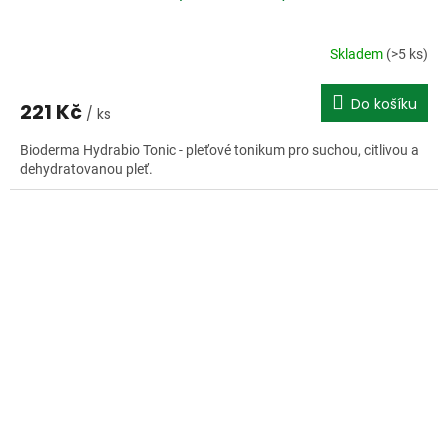
Skladem
(>5 ks)
Do košíku
221 Kč
/ ks
Bioderma Hydrabio Tonic - pleťové tonikum pro suchou, citlivou a
dehydratovanou pleť.