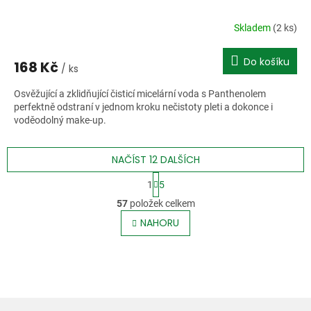
Skladem
(2 ks)
Do košíku
168 Kč
/ ks
Osvěžující a zklidňující čisticí micelární voda s Panthenolem
perfektně odstraní v jednom kroku nečistoty pleti a dokonce i
voděodolný make-up.
NAČÍST 12 DALŠÍCH
S
1
5
t
O
r
57
položek celkem
v
á
l
NAHORU
n
á
k
o
d
v
a
á
c
n
í
í
p