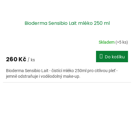
Bioderma Sensibio Lait mléko 250 ml
Skladem
(>5 ks)
Do košíku
260 Kč
/ ks
Bioderma Sensibio Lait - čistící mléko 250ml pro citlivou pleť -
jemně odstraňuje i voděodolný make-up.