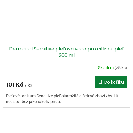
Dermacol Sensitive pleťová voda pro citlivou pleť
200 ml
Skladem
(>5 ks)
Do košíku
101 Kč
/ ks
Pleťové tonikum Sensitive pleť okamžitě a šetrně zbaví zbytků
nečistot bez jakéhokoliv pnutí.