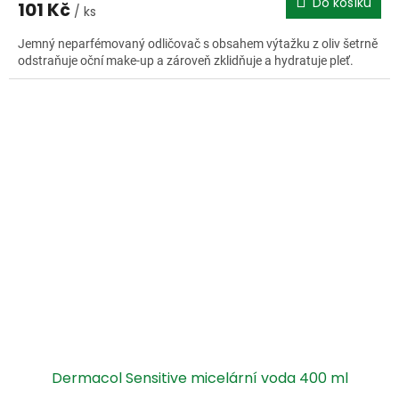
Do košíku
101 Kč
/ ks
Jemný neparfémovaný odličovač s obsahem výtažku z oliv šetrně
odstraňuje oční make-up a zároveň zklidňuje a hydratuje pleť.
Dermacol Sensitive micelární voda 400 ml