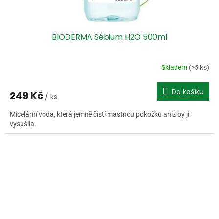
BIODERMA Sébium H2O 500ml
Skladem
(>5 ks)
Do košíku
249 Kč
/ ks
Micelární voda, která jemně čistí mastnou pokožku aniž by ji
vysušila.