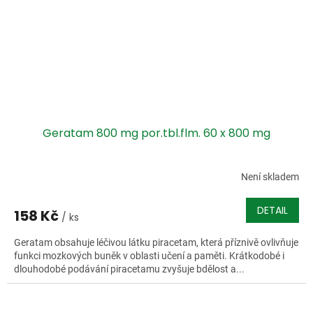
Geratam 800 mg por.tbl.flm. 60 x 800 mg
Není skladem
DETAIL
158 Kč
/ ks
Geratam obsahuje léčivou látku piracetam, která příznivě ovlivňuje
funkci mozkových buněk v oblasti učení a paměti. Krátkodobé i
dlouhodobé podávání piracetamu zvyšuje bdělost a...