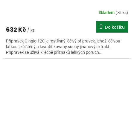
Skladem
(>5 ks)
Do košíku
632 Kč
/ ks
Přípravek Gingio 120 je rostlinný léčivý přípravek, jehož léčivou
látkou je čištěný a kvantifikovaný suchý jinanový extrakt.
Přípravek se užívá k léčbě příznaků lehkých poruch...