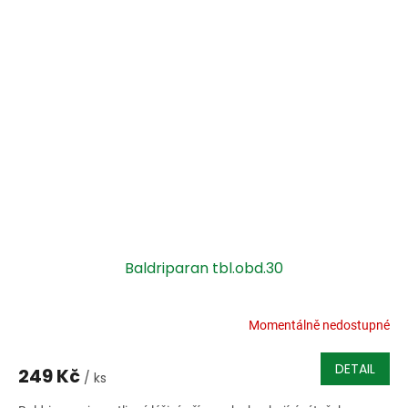
Baldriparan tbl.obd.30
Momentálně nedostupné
DETAIL
249 Kč
/ ks