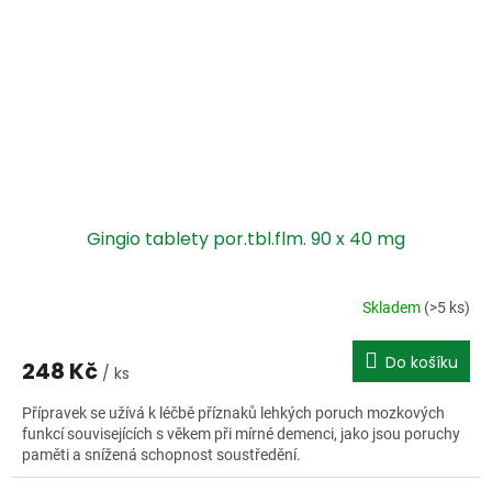
Gingio tablety por.tbl.flm. 90 x 40 mg
Skladem
(>5 ks)
Do košíku
248 Kč
/ ks
Přípravek se užívá k léčbě příznaků lehkých poruch mozkových
funkcí souvisejících s věkem při mírné demenci, jako jsou poruchy
paměti a snížená schopnost soustředění.