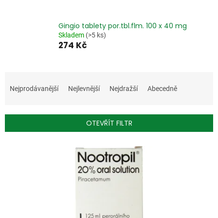
Gingio tablety por.tbl.flm. 100 x 40 mg
Skladem
(>5 ks)
274 Kč
Ř
a
Nejprodávanější
Nejlevnější
Nejdražší
Abecedně
z
e
n
OTEVŘÍT FILTR
í
p
V
r
ý
o
p
d
i
u
s
k
p
t
r
ů