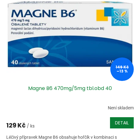
149 Kč
–13 %
Magne B6 470mg/5mg tbl.obd 40
Není skladem
DETAIL
129 Kč
/ ks
Léčivý přípravek Magne B6 obsahuje hořčík v kombinaci s