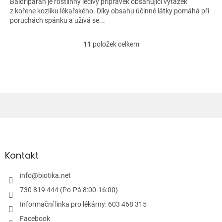
Baldriparan je rostlinný léčivý přípravek obsahující výtažek
z kořene kozlíku lékařského. Díky obsahu účinné látky pomáhá při
poruchách spánku a užívá se...
11
položek celkem
O
v
l
á
d
a
c
í
Z
p
á
r
v
p
k
a
Kontakt
y
t
v
í
info
@
biotika.net
ý
p
730 819 444 (Po-Pá 8:00-16:00)
i
Informační linka pro lékárny: 603 468 315
s
u
Facebook