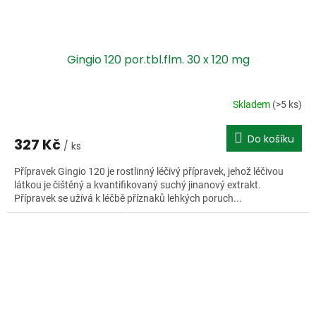
Gingio 120 por.tbl.flm. 30 x 120 mg
Skladem
(>5 ks)
Do košíku
327 Kč
/ ks
Přípravek Gingio 120 je rostlinný léčivý přípravek, jehož léčivou
látkou je čištěný a kvantifikovaný suchý jinanový extrakt.
Přípravek se užívá k léčbě příznaků lehkých poruch...