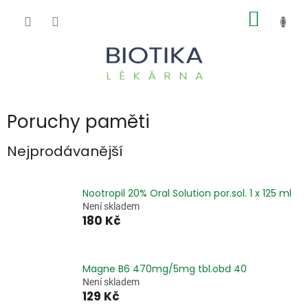
Přejít
NÁKUP
na
obsah
KOŠÍK
Poruchy paměti
Nejprodávanější
Nootropil 20% Oral Solution por.sol. 1 x 125 ml
Není skladem
180 Kč
Magne B6 470mg/5mg tbl.obd 40
Není skladem
129 Kč