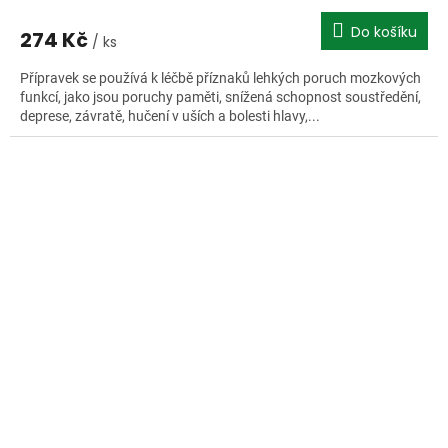
Do košíku
274 Kč
/ ks
Přípravek se používá k léčbě příznaků lehkých poruch mozkových
funkcí, jako jsou poruchy paměti, snížená schopnost soustředění,
deprese, závratě, hučení v uších a bolesti hlavy,...