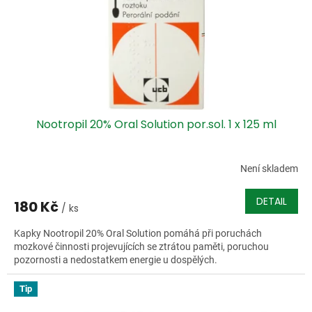
o
d
u
k
t
ů
Nootropil 20% Oral Solution por.sol. 1 x 125 ml
Není skladem
DETAIL
180 Kč
/ ks
Kapky Nootropil 20% Oral Solution pomáhá při poruchách
mozkové činnosti projevujících se ztrátou paměti, poruchou
pozornosti a nedostatkem energie u dospělých.
Tip