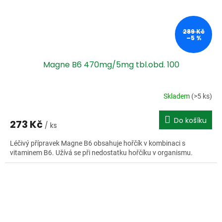
289 Kč
–5 %
Magne B6 470mg/5mg tbl.obd. 100
Skladem
(>5 ks)
Do košíku
273 Kč
/ ks
Léčivý přípravek Magne B6 obsahuje hořčík v kombinaci s
vitaminem B6. Užívá se při nedostatku hořčíku v organismu.