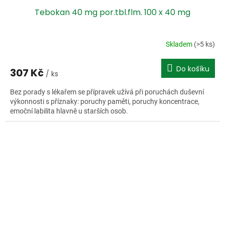
Tebokan 40 mg por.tbl.flm. 100 x 40 mg
Skladem
(>5 ks)
Do košíku
307 Kč
/ ks
Bez porady s lékařem se přípravek užívá při poruchách duševní
výkonnosti s příznaky: poruchy paměti, poruchy koncentrace,
emoční labilita hlavně u starších osob.