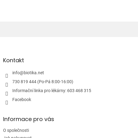
l
á
d
a
c
í
Z
p
á
r
v
p
k
a
Kontakt
y
t
v
í
info
@
biotika.net
ý
p
730 819 444 (Po-Pá 8:00-16:00)
i
Informační linka pro lékárny: 603 468 315
s
u
Facebook
Informace pro vás
O společnosti
Jak nakupovat