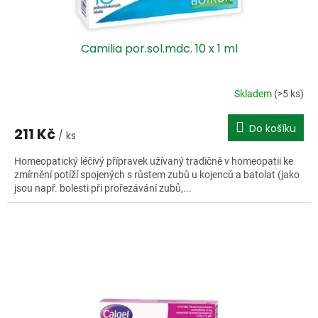
ů
Camilia por.sol.mdc. 10 x 1 ml
Skladem
(>5 ks)
Do košíku
211 Kč
/ ks
Homeopatický léčivý přípravek užívaný tradičně v homeopatii ke
zmírnění potíží spojených s růstem zubů u kojenců a batolat (jako
jsou např. bolesti při prořezávání zubů,...