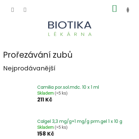
Přejít
NÁKUP
na
obsah
KOŠÍK
Prořezávání zubů
Nejprodávanější
Camilia por.sol.mdc. 10 x 1 ml
Skladem
(>5 ks)
211 Kč
Calgel 3,3 mg/g+1 mg/g prm.gel 1 x 10 g
Skladem
(>5 ks)
158 Kč