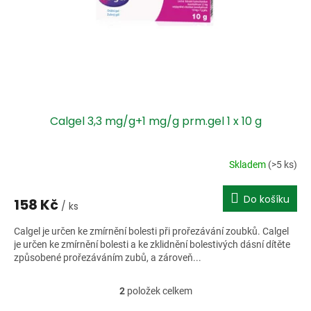
Calgel 3,3 mg/g+1 mg/g prm.gel 1 x 10 g
Skladem
(>5 ks)
Do košíku
158 Kč
/ ks
Calgel je určen ke zmírnění bolesti při prořezávání zoubků. Calgel
je určen ke zmírnění bolesti a ke zklidnění bolestivých dásní dítěte
způsobené prořezáváním zubů, a zároveň...
2
položek celkem
O
v