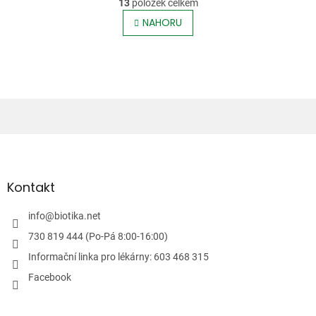
r
13
položek celkem
v
á
l
NAHORU
n
á
k
o
d
v
a
á
c
n
í
í
p
r
v
Z
k
á
y
p
v
ý
a
Kontakt
p
t
i
í
info
@
biotika.net
s
u
730 819 444 (Po-Pá 8:00-16:00)
Informační linka pro lékárny: 603 468 315
Facebook