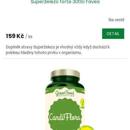
Superželezo forte 30tbl Favea
Na cestě
DETAIL
159 Kč
/ ks
Doplněk stravy Superželezo je vhodný vždy když dochází k
poklesu hladiny tohoto prvku v organismu.