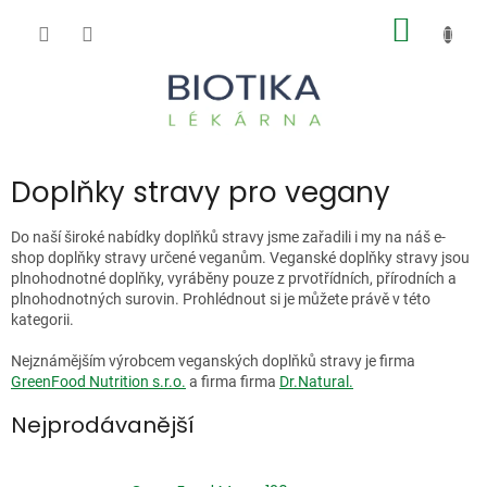
Přejít
NÁKUP
na
obsah
KOŠÍK
Doplňky stravy pro vegany
Do naší široké nabídky doplňků stravy jsme zařadili i my na náš e-
shop doplňky stravy určené veganům. Veganské doplňky stravy jsou
plnohodnotné doplňky, vyráběny pouze z prvotřídních, přírodních a
plnohodnotných surovin. Prohlédnout si je můžete právě v této
kategorii.
Nejznámějším výrobcem veganských doplňků stravy je firma
GreenFood Nutrition s.r.o.
a firma firma
Dr.Natural.
Nejprodávanější