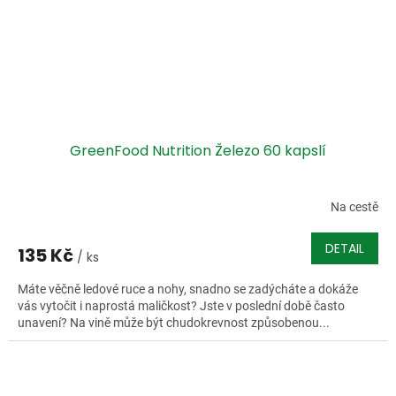
GreenFood Nutrition Železo 60 kapslí
Na cestě
DETAIL
135 Kč
/ ks
Máte věčně ledové ruce a nohy, snadno se zadýcháte a dokáže
vás vytočit i naprostá maličkost? Jste v poslední době často
unavení? Na vině může být chudokrevnost způsobenou...