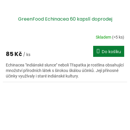
GreenFood Echinacea 60 kapslí doprodej
Skladem
(>5 ks)
Do košíku
85 Kč
/ ks
Echinacea "indiánské slunce" neboli Třapatka je rostlina obsahující
množství přírodních látek s širokou škálou účinků. Její přínosné
účinky využívaly i staré indiánské kultury.