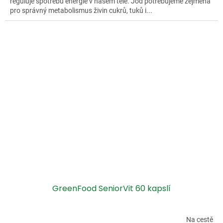
reguluje spotřebu energie v našem těle. Jód potřebujeme zejména
pro správný metabolismus živin cukrů, tuků i...
GreenFood SeniorVit 60 kapslí
Na cestě