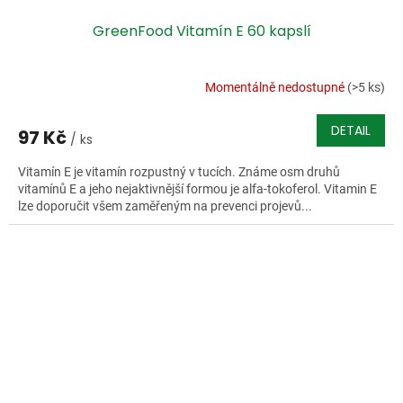
GreenFood Vitamín E 60 kapslí
Momentálně nedostupné
(>5 ks)
DETAIL
97 Kč
/ ks
Vitamín E je vitamín rozpustný v tucích. Známe osm druhů
vitamínů E a jeho nejaktivnější formou je alfa-tokoferol. Vitamin E
lze doporučit všem zaměřeným na prevenci projevů...