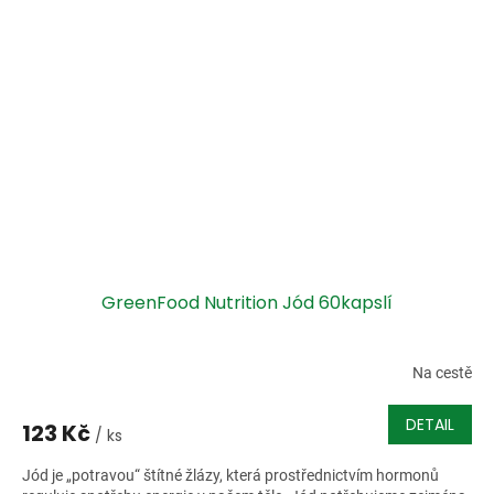
GreenFood Nutrition Jód 60kapslí
Na cestě
DETAIL
123 Kč
/ ks
Jód je „potravou“ štítné žlázy, která prostřednictvím hormonů