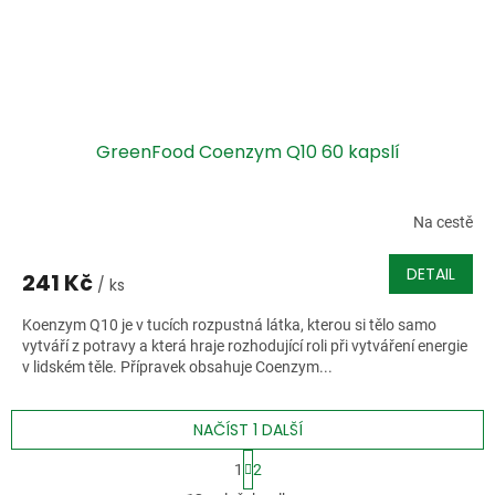
GreenFood Coenzym Q10 60 kapslí
Na cestě
DETAIL
241 Kč
/ ks
Koenzym Q10 je v tucích rozpustná látka, kterou si tělo samo
vytváří z potravy a která hraje rozhodující roli při vytváření energie
v lidském těle. Přípravek obsahuje Coenzym...
NAČÍST 1 DALŠÍ
S
1
2
t
O