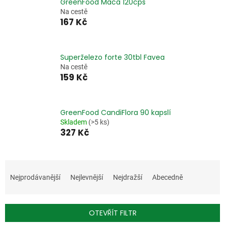
GreenFood Maca 120cps
Na cestě
167 Kč
Superželezo forte 30tbl Favea
Na cestě
159 Kč
GreenFood CandiFlora 90 kapslí
Skladem
(>5 ks)
327 Kč
Ř
a
Nejprodávanější
Nejlevnější
Nejdražší
Abecedně
z
e
n
OTEVŘÍT FILTR
í