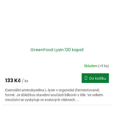
GreenFood Lysin 120 kapslí
Skladem
(>5 ks)
Do košíku
133 Kč
/ ks
Esenciální aminokyselina L-lysin v organické (fermentované)
formě. Je důležitou stavební součástí bílkovin v těle. Ve velkém
množství se vyskytuje ve svalových vláknech....