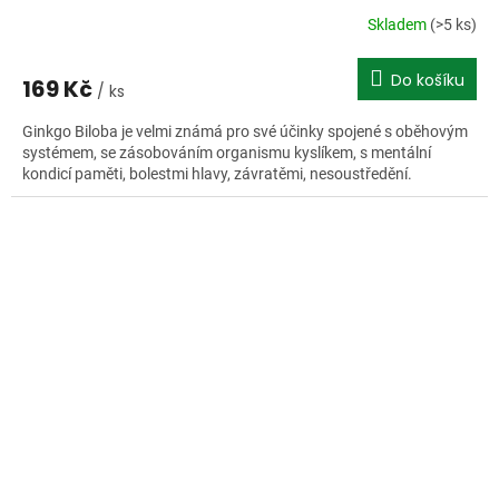
Skladem
(>5 ks)
Do košíku
169 Kč
/ ks
Ginkgo Biloba je velmi známá pro své účinky spojené s oběhovým
systémem, se zásobováním organismu kyslíkem, s mentální
kondicí paměti, bolestmi hlavy, závratěmi, nesoustředění.