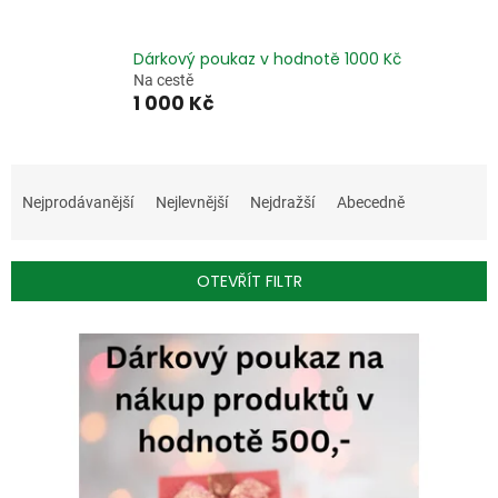
Dárkový poukaz v hodnotě 1000 Kč
Na cestě
1 000 Kč
Ř
a
Nejprodávanější
Nejlevnější
Nejdražší
Abecedně
z
e
n
OTEVŘÍT FILTR
í
p
V
r
ý
o
p
d
i
u
s
k
p
t
r
ů