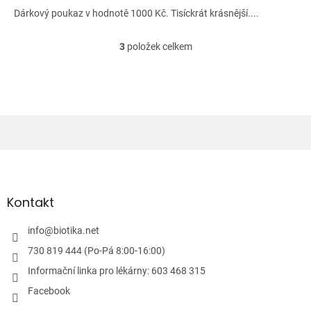
Dárkový poukaz v hodnotě 1000 Kč. Tisíckrát krásnější....
3
položek celkem
O
v
l
á
d
a
c
í
Z
p
á
r
v
p
k
a
Kontakt
y
t
v
í
info
@
biotika.net
ý
p
730 819 444 (Po-Pá 8:00-16:00)
i
Informační linka pro lékárny: 603 468 315
s
u
Facebook