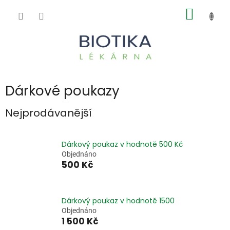
Přejít
NÁKUP
na
obsah
KOŠÍK
Dárkové poukazy
Nejprodávanější
Dárkový poukaz v hodnotě 500 Kč
Objednáno
500 Kč
Dárkový poukaz v hodnotě 1500
Objednáno
1 500 Kč