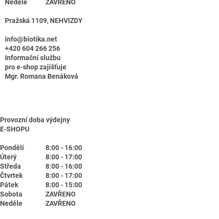
Neděle
ZAVŘENO
Pražská 1109, NEHVIZDY
info@biotika.net
+420 604 266 256
Informační službu
pro e-shop zajišťuje
Mgr. Romana Benáková
Provozní doba výdejny
E-SHOPU
Pondělí
8:00 - 16:00
Úterý
8:00 - 17:00
Středa
8:00 - 16:00
Čtvrtek
8:00 - 17:00
Pátek
8:00 - 15:00
Sobota
ZAVŘENO
Neděle
ZAVŘENO