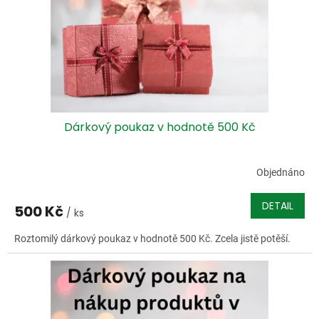
o
d
u
k
t
ů
Dárkový poukaz v hodnotě 500 Kč
Objednáno
DETAIL
500 Kč
/ ks
Roztomilý dárkový poukaz v hodnotě 500 Kč. Zcela jistě potěší.