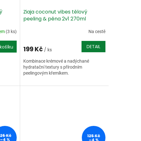
ý
Ziaja coconut vibes tělový
peeling & pěna 2v1 270ml
dem
(3 ks)
Na cestě
DETAIL
košíku
199 Kč
/ ks
Kombinace krémové a nadýchané
hydratační textury s přírodním
peelingovým křemíkem.
125 Kč
125 Kč
–4 %
–4 %