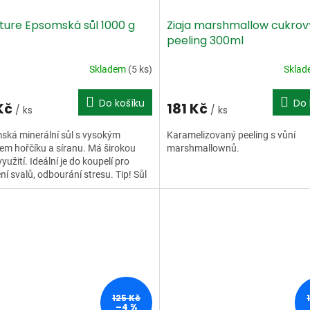
ature Epsomská sůl 1000 g
Ziaja marshmallow cukrov
peeling 300ml
Skladem
(5 ks)
Skla
Do košíku
Do 
 Kč
181 Kč
/ ks
/ ks
ská minerální sůl s vysokým
Karamelizovaný peeling s vůní
m hořčíku a síranu. Má širokou
marshmallownů.
yužití. Ideální je do koupelí pro
ní svalů, odbourání stresu. Tip! Sůl
žít i jako...
125 Kč
–4 %