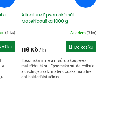
áta
Allnature Epsomská sůl
Mateřídouška 1000 g
dem
(1 ks)
Skladem
(3 ks)
košíku
Do košíku
119 Kč
/ ks
u
Epsomská minerální sůl do koupele s
e a
mateřídouškou. Epsomská sůl detoxikuje
a uvolňuje svaly, mateřídouška má silné
í.
antibakteriální účinky.