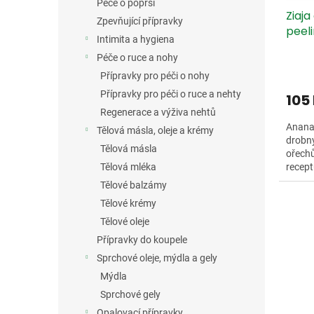
u
ů
Péče o poprsí
Ziaja
k
Zpevňující přípravky
peel
t
Intimita a hygiena
ů
Péče o ruce a nohy
Přípravky pro péči o nohy
Přípravky pro péči o ruce a nehty
105
Regenerace a výživa nehtů
Ananas
Tělová másla, oleje a krémy
drobný
Tělová másla
ořechů
Tělová mléka
recept
Tělové balzámy
Tělové krémy
Tělové oleje
Přípravky do koupele
Sprchové oleje, mýdla a gely
Mýdla
Sprchové gely
Opalovací přípravky