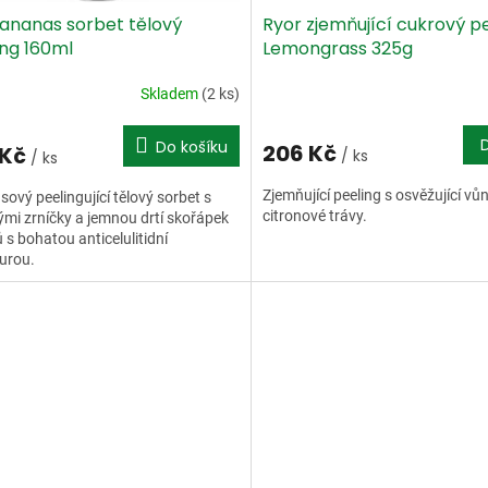
 ananas sorbet tělový
Ryor zjemňující cukrový p
ing 160ml
Lemongrass 325g
Skladem
(2 ks)
Do košíku
206 Kč
 Kč
/ ks
/ ks
Zjemňující peeling s osvěžující vůn
ový peelingující tělový sorbet s
citronové trávy.
mi zrníčky a jemnou drtí skořápek
 s bohatou anticelulitidní
urou.