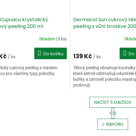
 Cupuacu krystalický
Dermacol Sun cukrový těl
ový peeling 200 ml
peeling s vůní broskve 200
Skladem
(3 ks)
Skla
Do košíku
Do 
 Kč
139 Kč
/ ks
/ ks
lický cukrový peeling s máslem
Tělový peeling obsahuje krystalky
cu pro všechny typy pokožky.
které šetrně odstraňují odumřelé 
buňky a zároveň pokožku masíruj
prokrvují.
NAČÍST 5 DALŠÍCH
S
1
2
t
O
r
v
NAHORU
á
l
n
á
k