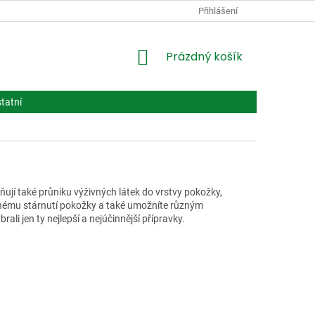
PODMÍNKY OCHRANY OSOBNÍCH ÚDAJŮ
Přihlášení
VPOIS
LÉČIVA BIOT
NÁKUPNÍ
Prázdný košík
KOŠÍK
tatní
jí také průniku výživných látek do vrstvy pokožky,
asnému stárnutí pokožky a také umožníte různým
li jen ty nejlepší a nejúčinnější přípravky.