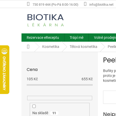
Přejít
730 819 444 (Po-Pá 8:00-16:00)
info@biotika.net
na
obsah
Rezervace eReceptu
Trápí mě
Volně prodejn
Domů
Kosmetika
Tělová kosmetika
Peel
P
Pee
o
s
Cena
t
Buňky p
proto j
r
105
Kč
655
Kč
kosmetic
a
n
n
í
p
a
Nejp
Na skladě
11