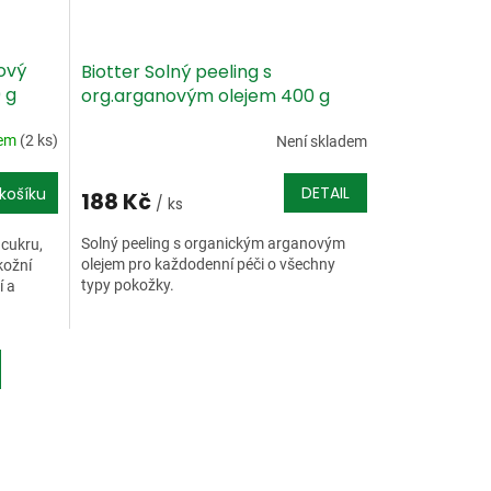
ový
Biotter Solný peeling s
 g
org.arganovým olejem 400 g
dem
(2 ks)
Není skladem
DETAIL
košíku
188 Kč
/ ks
Solný peeling s organickým arganovým
 cukru,
olejem pro každodenní péči o všechny
kožní
typy pokožky.
í a