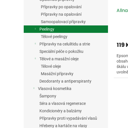
Přípravky po opalování
Alln
Přípravky na opalování
Samoopalovací přípravky
Peelingy
Tělové peelingy
119
Přípravky na celulitidu a strie
Speciální péče o pokožku
Epsom
Tělové a masážní oleje
obsahe
Tělové oleje
škálu v
uvolně
Masážní přípravky
lze pou
Deodoranty a antiperspiranty
Vlasová kosmetika
Šampony
Séra a vlasová regenerace
Kondicionéry a balzámy
Přípravky proti vypadávání vlasů
Hřebeny a kartáče na vlasy