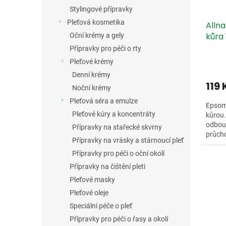
Stylingové přípravky
Pleťová kosmetika
Alln
kůra 
Oční krémy a gely
Přípravky pro péči o rty
Pleťové krémy
Denní krémy
119
Noční krémy
Pleťová séra a emulze
Epsom
Pleťové kúry a koncentráty
kůrou.
odbour
Přípravky na stařecké skvrny
průcho
Přípravky na vrásky a stárnoucí pleť
pečuje
Přípravky pro péči o oční okolí
Přípravky na čištění pleti
Pleťové masky
Pleťové oleje
Speciální péče o pleť
Přípravky pro péči o řasy a okolí