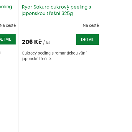
eeling
Ryor Sakura cukrový peeling s
japonskou třešní 325g
Na cestě
Na cestě
DETAIL
DETAIL
206 Kč
/ ks
í
Cukrocý peeling s romantickou vůní
japonské třešně.