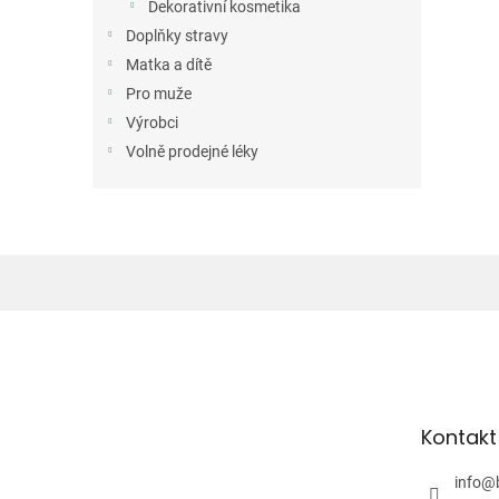
Dekorativní kosmetika
Doplňky stravy
Matka a dítě
Pro muže
Výrobci
Volně prodejné léky
Z
á
p
a
t
Kontakt
í
info
@