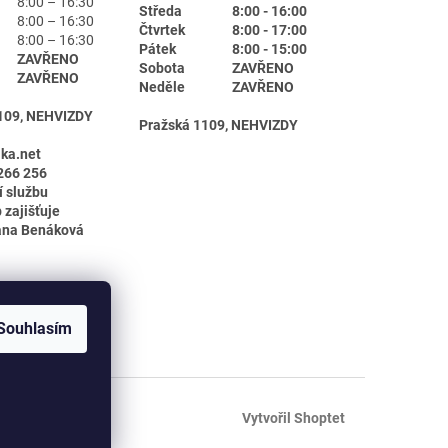
8:00 – 16:30
Středa
8:00 - 16:00
8:00 – 16:30
Čtvrtek
8:00 - 17:00
8:00 – 16:30
Pátek
8:00 - 15:00
ZAVŘENO
Sobota
ZAVŘENO
ZAVŘENO
Neděle
ZAVŘENO
109, NEHVIZDY
Pražská 1109, NEHVIZDY
ika.net
266 256
í službu
 zajišťuje
ana Benáková
Souhlasím
Vytvořil Shoptet