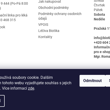
Středa
Jak nakupovat
19 444 (Po-Pá 8:00
Čtvrtek
Obchodní podmínky
)
Pátek
Podmínky ochrany osobních
Sobota
ační linka pro léká
údajů
Neděle
03 468 315
VPOIS
ook
Pražská 1
Léčiva Biotika
Kontakty
info@biot
+420 604 
Informačn
pro e-shop
Mgr. Rom
oužívá soubory cookie. Dalším
Odmítnout
 tohoto webu vyjadřujete souhlas s jejich
. Více informací
zde
.
í