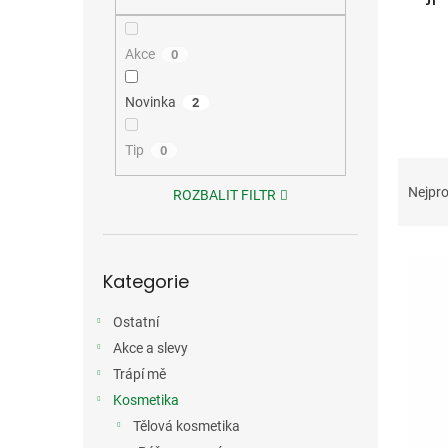
n
e
l
Akce
0
Novinka
2
Tip
0
Ř
a
Nejpro
ROZBALIT FILTR
z
e
V
n
Přeskočit
ý
í
Kategorie
kategorie
p
p
i
r
Ostatní
s
o
Akce a slevy
p
d
Trápí mě
r
u
Kosmetika
o
k
d
Tělová kosmetika
t