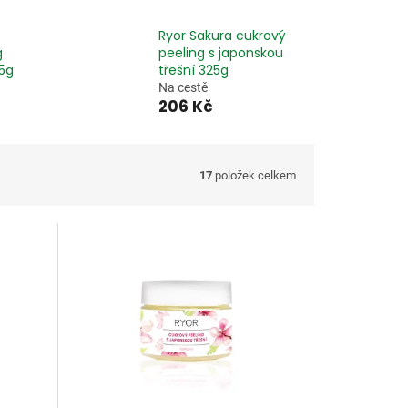
Ryor Sakura cukrový
g
peeling s japonskou
5g
třešní 325g
Na cestě
206 Kč
17
položek celkem