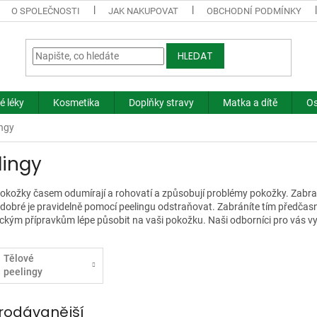
O SPOLEČNOSTI
JAK NAKUPOVAT
OBCHODNÍ PODMÍNKY
HLEDAT
é léky
Kosmetika
Doplňky stravy
Matka a dítě
Os
ingy
lingy
okožky časem odumírají a rohovatí a způsobují problémy pokožky. Zabraňu
e dobré je pravidelně pomocí peelingu odstraňovat. Zabráníte tím předč
kým přípravkům lépe působit na vaši pokožku. Naši odborníci pro vás vybra
Tělové
peelingy
rodávanější