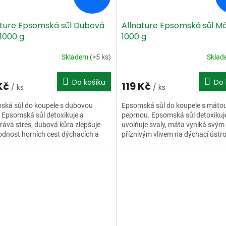
ature Epsomská sůl Dubová
Allnature Epsomská sůl M
1000 g
1000 g
Skladem
(>5 ks)
Skla
Do košíku
Do 
 Kč
119 Kč
/ ks
/ ks
ská sůl do koupele s dubovou
Epsomská sůl do koupele s máto
 Epsomská sůl detoxikuje a
peprnou. Epsomská sůl detoxikuj
ává stres, dubová kůra zlepšuje
uvolňuje svaly, máta vyniká svým
dnost horních cest dýchacích a
příznivým vlivem na dýchací ústroj
 o pokožku.