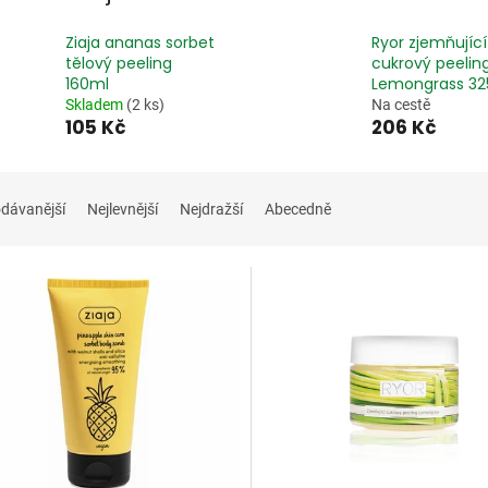
Ziaja ananas sorbet
Ryor zjemňující
tělový peeling
cukrový peelin
160ml
Lemongrass 32
Skladem
(2 ks)
Na cestě
105 Kč
206 Kč
dávanější
Nejlevnější
Nejdražší
Abecedně