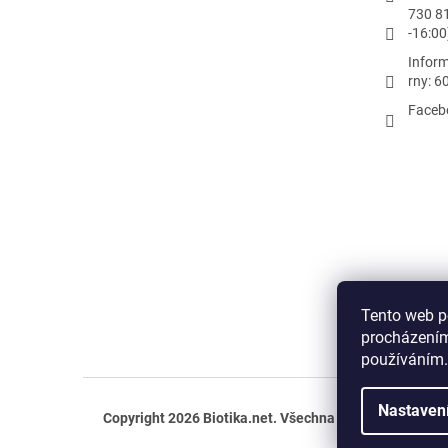
730 8
-16:00
Inform
rny: 6
Faceb
Tento web p
procházením
používáním.
Nastaven
Copyright 2026
Biotika.net
. Všechna práva vyhrazena.