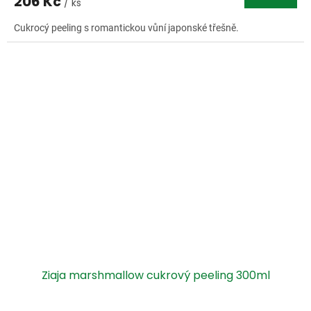
206 Kč
/ ks
Cukrocý peeling s romantickou vůní japonské třešně.
Ziaja marshmallow cukrový peeling 300ml