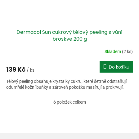
Dermacol Sun cukrový tělový peeling s vůní
broskve 200 g
Skladem
(2 ks)
Do košíku
139 Kč
/ ks
Tělový peeling obsahuje krystalky cukru, které šetrně odstraňují
odumřelé kožní buňky a zároveň pokožku masírují a prokrvují.
6
položek celkem
O
v
l
á
d
a