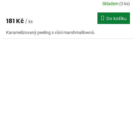
Skladem
(3 ks)
Do košíku
181 Kč
/ ks
Karamelizovaný peeling s vůní marshmallownů.