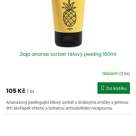
o
d
u
k
t
ů
Ziaja ananas sorbet tělový peeling 160ml
Skladem
(2 ks)
Do košíku
105 Kč
/ ks
Ananasový peelingující tělový sorbet s drobnými zrníčky a jemnou
drtí skořápek ořechů s bohatou anticelulitidní recepturou.