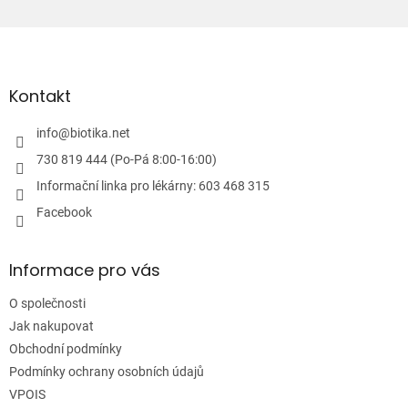
c
í
Z
p
á
r
v
p
k
a
Kontakt
y
t
v
í
info
@
biotika.net
ý
p
730 819 444 (Po-Pá 8:00-16:00)
i
Informační linka pro lékárny: 603 468 315
s
u
Facebook
Informace pro vás
O společnosti
Jak nakupovat
Obchodní podmínky
Podmínky ochrany osobních údajů
VPOIS