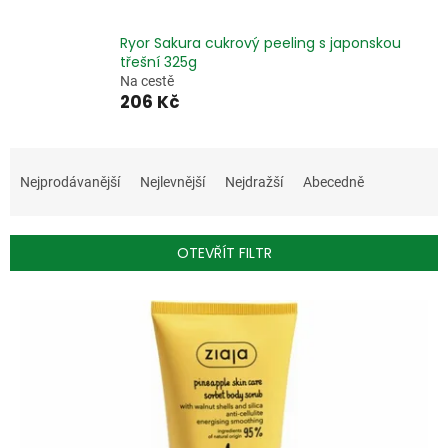
Ryor Sakura cukrový peeling s japonskou
třešní 325g
Na cestě
206 Kč
Ř
a
Nejprodávanější
Nejlevnější
Nejdražší
Abecedně
z
e
n
OTEVŘÍT FILTR
í
p
V
r
ý
o
p
d
i
u
s
k
p
t
r
ů