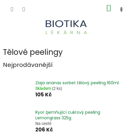
Přejít
NÁKUP
na
obsah
KOŠÍK
Tělové peelingy
Nejprodávanější
Ziaja ananas sorbet tělový peeling 160ml
Skladem
(2 ks)
105 Kč
Ryor zjemňující cukrový peeling
Lemongrass 325g
Na cestě
206 Kč