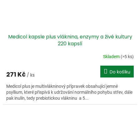
Medicol kapsle plus vláknina, enzymy a živé kultury
220 kapslí
Skladem
(>5 ks)
Do košíku
271 Kč
/ ks
Medicol plus je multivlákninový přípravek obsahující jemné
psyllium, které přispívá k udržování normálního pohybu střev, dále
pak inulín, tedy prebiotickou vlákninu a 5...