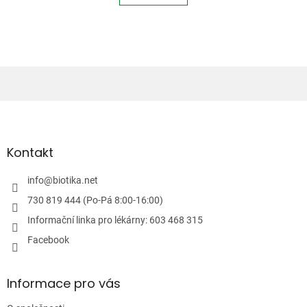
á
k
o
d
v
a
á
c
n
í
í
p
r
v
Z
k
á
y
p
v
ý
a
Kontakt
p
t
i
í
info
@
biotika.net
s
u
730 819 444 (Po-Pá 8:00-16:00)
Informační linka pro lékárny: 603 468 315
Facebook
Informace pro vás