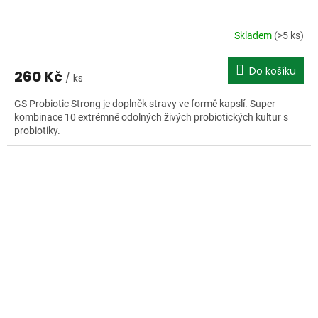
Skladem
(>5 ks)
Do košíku
260 Kč
/ ks
GS Probiotic Strong je doplněk stravy ve formě kapslí. Super
kombinace 10 extrémně odolných živých probiotických kultur s
probiotiky.