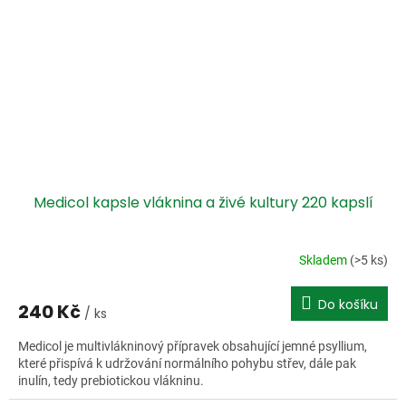
Medicol kapsle vláknina a živé kultury 220 kapslí
Skladem
(>5 ks)
Do košíku
240 Kč
/ ks
Medicol je multivlákninový přípravek obsahující jemné psyllium,
které přispívá k udržování normálního pohybu střev, dále pak
inulín, tedy prebiotickou vlákninu.