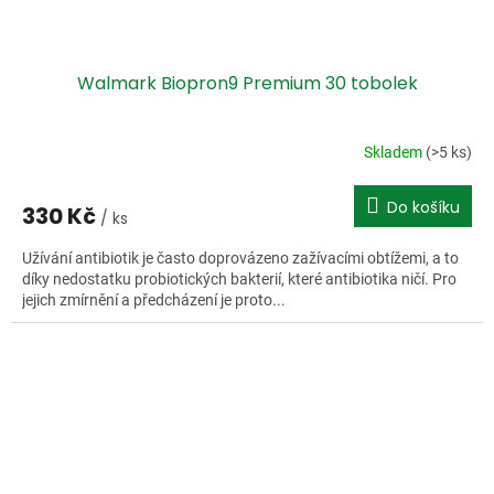
Walmark Biopron9 Premium 30 tobolek
Skladem
(>5 ks)
Do košíku
330 Kč
/ ks
Užívání antibiotik je často doprovázeno zažívacími obtížemi, a to
díky nedostatku probiotických bakterií, které antibiotika ničí. Pro
jejich zmírnění a předcházení je proto...