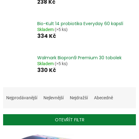
238 Kč
Bio-Kult 14 probiotika Everyday 60 kapslí
Skladem
(>5 ks)
334 Kč
Walmark Biopron9 Premium 30 tobolek
Skladem
(>5 ks)
330 Kč
Ř
a
Nejprodávanější
Nejlevnější
Nejdražší
Abecedně
z
e
n
OTEVŘÍT FILTR
í
p
V
r