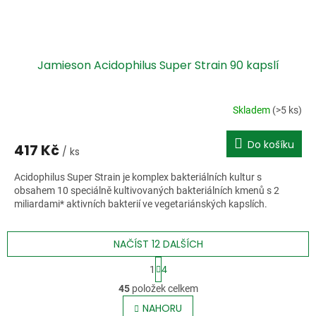
Jamieson Acidophilus Super Strain 90 kapslí
Skladem
(>5 ks)
Do košíku
417 Kč
/ ks
Acidophilus Super Strain je komplex bakteriálních kultur s
obsahem 10 speciálně kultivovaných bakteriálních kmenů s 2
miliardami* aktivních bakterií ve vegetariánských kapslích.
NAČÍST 12 DALŠÍCH
S
1
4
t
O
r
45
položek celkem
v
á
l
NAHORU
n