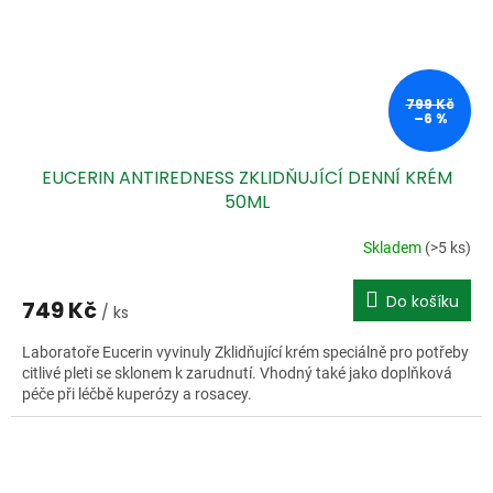
799 Kč
–6 %
EUCERIN ANTIREDNESS ZKLIDŇUJÍCÍ DENNÍ KRÉM
50ML
Skladem
(>5 ks)
Do košíku
749 Kč
/ ks
Laboratoře Eucerin vyvinuly Zklidňující krém speciálně pro potřeby
citlivé pleti se sklonem k zarudnutí. Vhodný také jako doplňková
péče při léčbě kuperózy a rosacey.