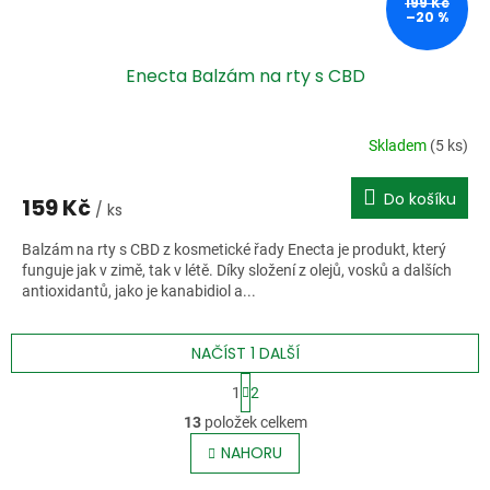
199 Kč
–20 %
Enecta Balzám na rty s CBD
Skladem
(5 ks)
Do košíku
159 Kč
/ ks
Balzám na rty s CBD z kosmetické řady Enecta je produkt, který
funguje jak v zimě, tak v létě. Díky složení z olejů, vosků a dalších
antioxidantů, jako je kanabidiol a...
NAČÍST 1 DALŠÍ
S
1
2
t
O
r
13
položek celkem
v
á
l
NAHORU
n
á
k