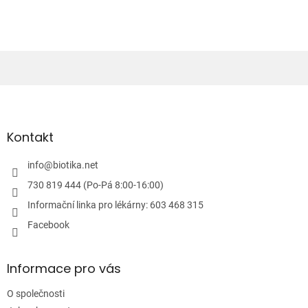
o
d
v
a
á
c
n
í
í
p
r
v
Z
k
á
y
p
v
ý
a
Kontakt
p
t
i
í
info
@
biotika.net
s
u
730 819 444 (Po-Pá 8:00-16:00)
Informační linka pro lékárny: 603 468 315
Facebook
Informace pro vás
O společnosti