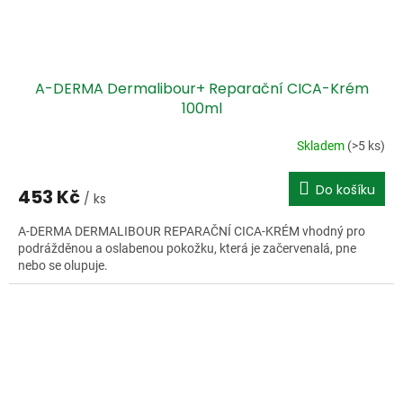
A-DERMA Dermalibour+ Reparační CICA-Krém
100ml
Skladem
(>5 ks)
Do košíku
453 Kč
/ ks
A-DERMA DERMALIBOUR REPARAČNÍ CICA-KRÉM vhodný pro
podrážděnou a oslabenou pokožku, která je začervenalá, pne
nebo se olupuje.