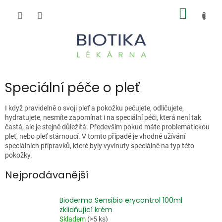
Přejít
NÁKUP
na
obsah
KOŠÍK
Speciální péče o pleť
I když pravidelně o svoji pleť a pokožku pečujete, odličujete,
hydratujete, nesmíte zapomínat i na speciální péči, která není tak
častá, ale je stejně důležitá. Především pokud máte problematickou
pleť, nebo pleť stárnoucí. V tomto případě je vhodné užívání
speciálních přípravků, které byly vyvinuty speciálně na typ této
pokožky.
Nejprodávanější
Bioderma Sensibio erycontrol 100ml
zklidňující krém
Skladem
(>5 ks)