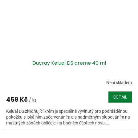
Ducray Kelual DS creme 40 ml
Není skladem
DETAIL
458 Kč
/ ks
Kelual DS zklidňující krém je speciálně vyvinutý pro podrážděnou
pokožku s lokálním začervenáním a s nadměrným olupováním na
mastných zónách obličeje, na bočních částech nosu,...