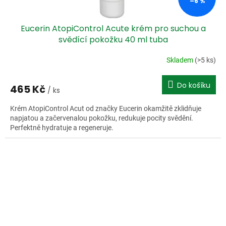
–6 %
Eucerin AtopiControl Acute krém pro suchou a
svědící pokožku 40 ml tuba
Skladem
(>5 ks)
Do košíku
465 Kč
/ ks
Krém AtopiControl Acut od značky Eucerin okamžitě zklidňuje
napjatou a začervenalou pokožku, redukuje pocity svědění.
Perfektně hydratuje a regeneruje.