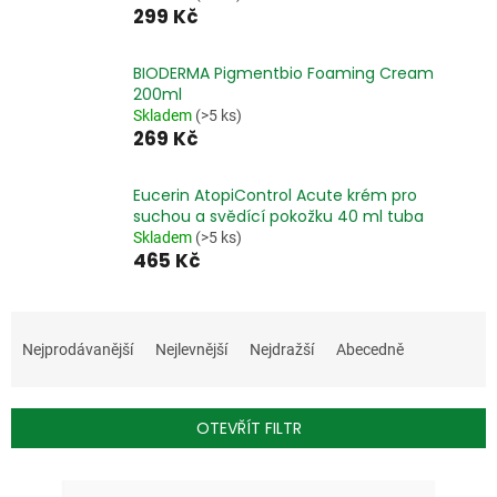
299 Kč
BIODERMA Pigmentbio Foaming Cream
200ml
Skladem
(>5 ks)
269 Kč
Eucerin AtopiControl Acute krém pro
suchou a svědící pokožku 40 ml tuba
Skladem
(>5 ks)
465 Kč
Ř
a
Nejprodávanější
Nejlevnější
Nejdražší
Abecedně
z
e
n
OTEVŘÍT FILTR
í
p
V
r