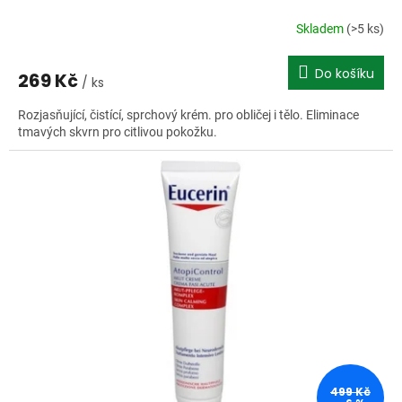
Skladem
(>5 ks)
Do košíku
269 Kč
/ ks
Rozjasňující, čistící, sprchový krém. pro obličej i tělo. Eliminace
tmavých skvrn pro citlivou pokožku.
499 Kč