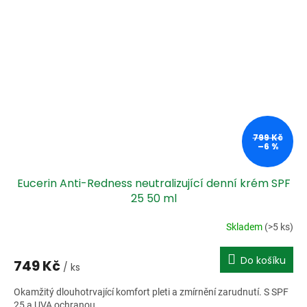
799 Kč
–6 %
Eucerin Anti-Redness neutralizující denní krém SPF
25 50 ml
Skladem
(>5 ks)
Do košíku
749 Kč
/ ks
Okamžitý dlouhotrvající komfort pleti a zmírnění zarudnutí. S SPF
25 a UVA ochranou.