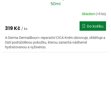
50ml
Skladem
(>5 ks)
Do košíku
319 Kč
/ ks
A-Derma Dermalibour+ reparační CICA-Krém obnovuje, zklidňuje a
čistí podrážděnou pokožku, kterou zanechá nádherně
hydratovanou a vyživenou.