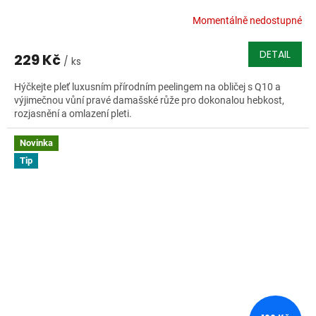
Momentálně nedostupné
DETAIL
229 Kč
/ ks
Hýčkejte pleť luxusním přírodním peelingem na obličej s Q10 a
výjimečnou vůní pravé damašské růže pro dokonalou hebkost,
rozjasnění a omlazení pleti.
Novinka
Tip