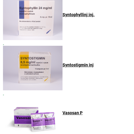
Syntophyllinj inj.
Syntostigmin inj
Vasosan P