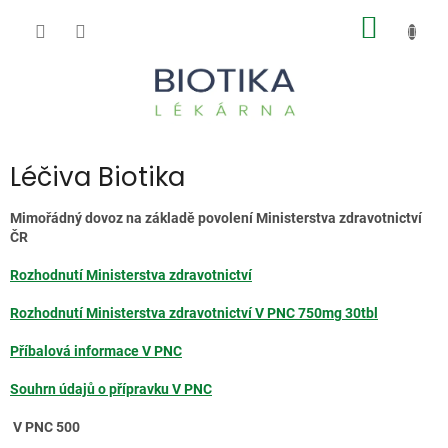
Přejít
NÁKUP
na
obsah
KOŠÍK
Léčiva Biotika
Mimořádný dovoz na základě povolení Ministerstva zdravotnictví
ČR
Rozhodnutí Ministerstva zdravotnictví
Rozhodnutí Ministerstva zdravotnictví V PNC 750mg 30tbl
Příbalová informace V PNC
Souhrn údajů o přípravku V PNC
V PNC 500