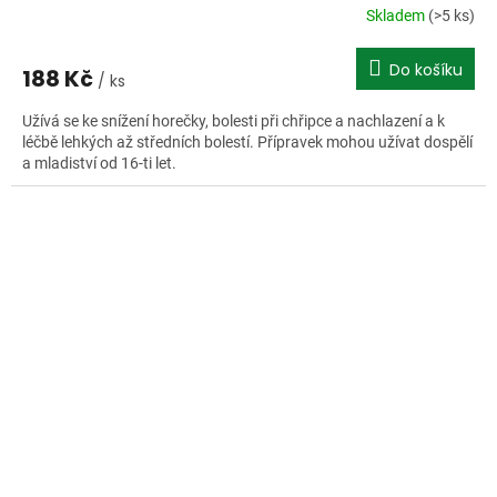
Skladem
(>5 ks)
Do košíku
188 Kč
/ ks
Užívá se ke snížení horečky, bolesti při chřipce a nachlazení a k
léčbě lehkých až středních bolestí. Přípravek mohou užívat dospělí
a mladiství od 16-ti let.