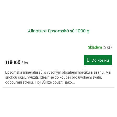
Allnature Epsomská sůl 1000 g
Skladem
(5 ks)
Do košíku
119 Kč
/ ks
Epsomská minerální sůl s vysokým obsahem hořčíku a síranu. Má
širokou škálu využití. Ideální je do koupelí pro uvolnění svalů,
odbourání stresu. Tip! Sůl lze použít i jako...