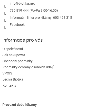
i
í
info
@
biotika.net
s
u
730 819 444 (Po-Pá 8:00-16:00)
Informační linka pro lékárny: 603 468 315
Facebook
Informace pro vás
O společnosti
Jak nakupovat
Obchodní podmínky
Podmínky ochrany osobních údajů
VPOIS
Léčiva Biotika
Kontakty
Provozní doba lékarny