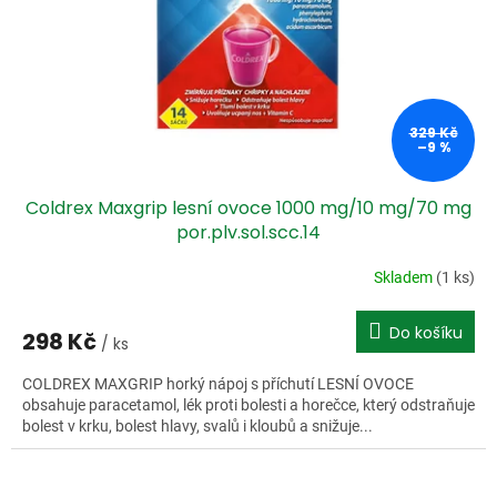
329 Kč
–9 %
Coldrex Maxgrip lesní ovoce 1000 mg/10 mg/70 mg
por.plv.sol.scc.14
Skladem
(1 ks)
Do košíku
298 Kč
/ ks
COLDREX MAXGRIP horký nápoj s příchutí LESNÍ OVOCE
obsahuje paracetamol, lék proti bolesti a horečce, který odstraňuje
bolest v krku, bolest hlavy, svalů i kloubů a snižuje...