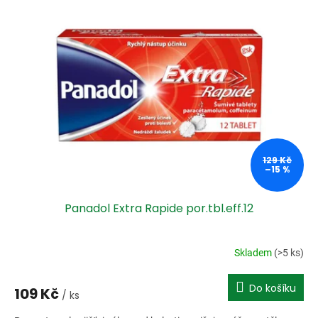
129 Kč
–15 %
Panadol Extra Rapide por.tbl.eff.12
Skladem
(>5 ks)
Do košíku
109 Kč
/ ks