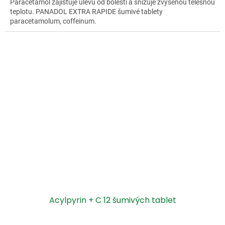
Paracetamol zajišťuje úlevu od bolesti a snižuje zvýšenou tělesnou
teplotu. PANADOL EXTRA RAPIDE šumivé tablety
paracetamolum, coffeinum.
Acylpyrin + C 12 šumivých tablet