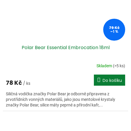
79 Kč
–1 %
Polar Bear Essential Embrocation 18ml
Skladem
(>5 ks)
Do košíku
78 Kč
/ ks
Siličná vodička značky Polar Bear je odborně připravena z
prvotřídních vonných materiálů, jako jsou mentolové krystaly
značky Polar Bear, silice máty peprné a přírodní kafr,...