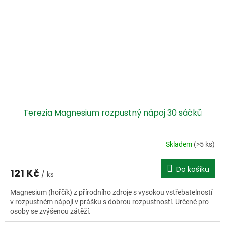
Terezia Magnesium rozpustný nápoj 30 sáčků
Skladem
(>5 ks)
Do košíku
121 Kč
/ ks
Magnesium (hořčík) z přírodního zdroje s vysokou vstřebatelností
v rozpustném nápoji v prášku s dobrou rozpustností. Určené pro
osoby se zvýšenou zátěží.