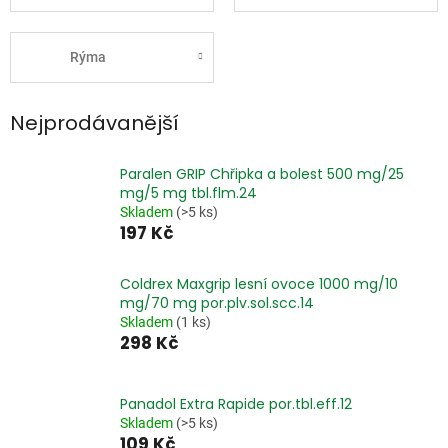
Rýma
Nejprodávanější
Paralen GRIP Chřipka a bolest 500 mg/25
mg/5 mg tbl.flm.24
Skladem
(>5 ks)
197 Kč
Coldrex Maxgrip lesní ovoce 1000 mg/10
mg/70 mg por.plv.sol.scc.14
Skladem
(1 ks)
298 Kč
Panadol Extra Rapide por.tbl.eff.12
Skladem
(>5 ks)
109 Kč