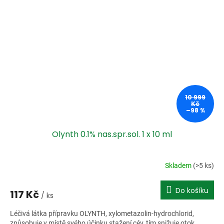
10 999
Kč
–98 %
Olynth 0.1% nas.spr.sol. 1 x 10 ml
Skladem
(>5 ks)
Do košíku
117 Kč
/ ks
Léčivá látka přípravku OLYNTH, xylometazolin-hydrochlorid,
způsobuje v místě svého účinku stažení cév, tím snižuje otok