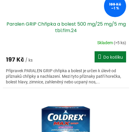
ů
199 Kč
–1 %
Paralen GRIP Chřipka a bolest 500 mg/25 mg/5 mg
tbl.flm.24
Skladem
(>5 ks)
Do košíku
197 Kč
/ ks
Přípravek PARALEN GRIP chřipka a bolest je určen k úlevě od
příznaků chřipky a nachlazení. Mezi tyto příznaky patří horečka,
bolest hlavy, zimnice, zahleněný nebo ucpaný nos,...