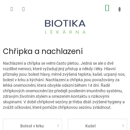
Přejít
NÁKUP
na
obsah
KOŠÍK
Chřipka a nachlazení
Nachlazení a chřipka se velmi často pletou. Jedná se ale o dvě
rozdílné nemoci, které vyžadují jiný přístup a někdy i léky. Hlavní
příznaky jsou: bolest hlavy, mírně zvýšená teplota, kašel, ucpaný nos,
bolest v krku a kýchání. Nachlazení a chřipka jsou považovány za
lehká onemocnění, která obvykle odezní během 14 dní. Řadě
chřipkových onemocnění lze předejít posílením imunitního systému,
zdravým životním stylem a omezením kontaktu s rizikovými
skupinami. V době chřipkové sezóny je třeba dbát zvýšené hygieny a
zvážit očkování, které pomůže chřipkovou sezónu zvládnout.
Bolest v krku
Kašel