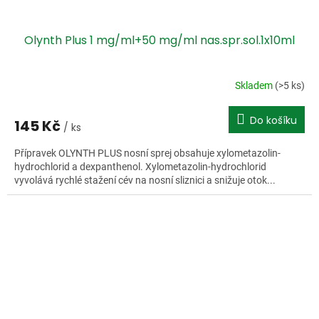
Olynth Plus 1 mg/ml+50 mg/ml nas.spr.sol.1x10ml
Skladem
(>5 ks)
Do košíku
145 Kč
/ ks
Přípravek OLYNTH PLUS nosní sprej obsahuje xylometazolin-
hydrochlorid a dexpanthenol. Xylometazolin-hydrochlorid
vyvolává rychlé stažení cév na nosní sliznici a snižuje otok...