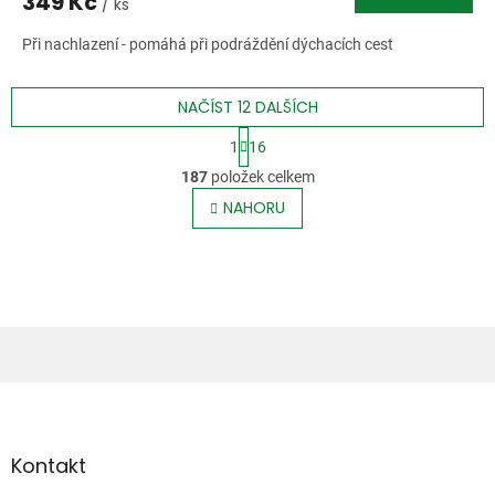
349 Kč
/ ks
Při nachlazení - pomáhá při podráždění dýchacích cest
NAČÍST 12 DALŠÍCH
S
1
16
t
O
r
187
položek celkem
v
á
l
NAHORU
n
á
k
o
d
v
a
á
c
n
í
í
p
r
v
Z
k
á
y
p
v
ý
a
Kontakt
p
t