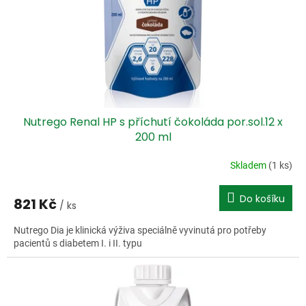
o
d
u
k
t
ů
Nutrego Renal HP s příchutí čokoláda por.sol.12 x
200 ml
Skladem
(1 ks)
Do košíku
821 Kč
/ ks
Nutrego Dia je klinická výživa speciálně vyvinutá pro potřeby
pacientů s diabetem I. i II. typu