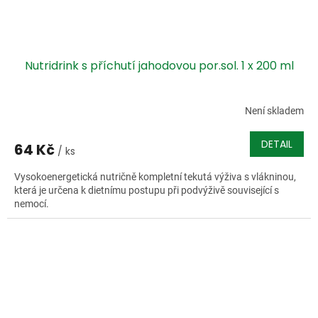
Nutridrink s příchutí jahodovou por.sol. 1 x 200 ml
Není skladem
DETAIL
64 Kč
/ ks
Vysokoenergetická nutričně kompletní tekutá výživa s vlákninou,
která je určena k dietnímu postupu při podvýživě související s
nemocí.