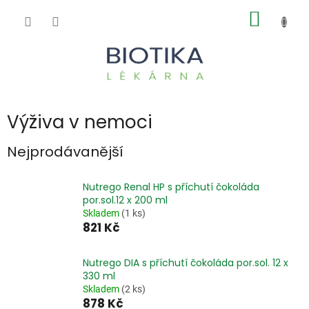
Přejít
NÁKUP
na
obsah
KOŠÍK
Výživa v nemoci
Nejprodávanější
Nutrego Renal HP s příchutí čokoláda
por.sol.12 x 200 ml
Skladem
(1 ks)
821 Kč
Nutrego DIA s příchutí čokoláda por.sol. 12 x
330 ml
Skladem
(2 ks)
878 Kč