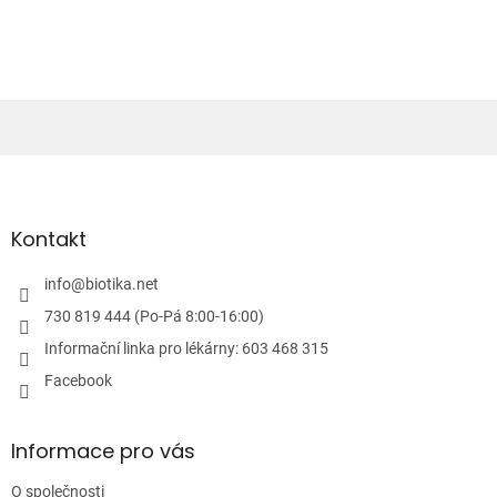
v
l
á
d
a
c
í
Z
p
á
r
v
p
k
a
Kontakt
y
t
v
í
info
@
biotika.net
ý
p
730 819 444 (Po-Pá 8:00-16:00)
i
Informační linka pro lékárny: 603 468 315
s
u
Facebook
Informace pro vás
O společnosti