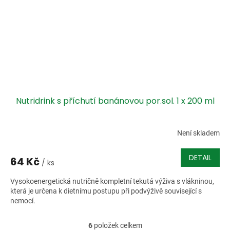
Nutridrink s příchutí banánovou por.sol. 1 x 200 ml
Není skladem
DETAIL
64 Kč
/ ks
Vysokoenergetická nutričně kompletní tekutá výživa s vlákninou,
která je určena k dietnímu postupu při podvýživě související s
nemocí.
6
položek celkem
O