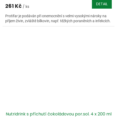
DETAIL
261 Kč
/ ks
Protifar je podáván při onemocnění s velmi vysokými nároky na
příjem živin, zvláště bílkovin, např. těžkých poraněních a infekcích.
Nutridrink s příchutí čokoládovou por.sol. 4 x 200 ml