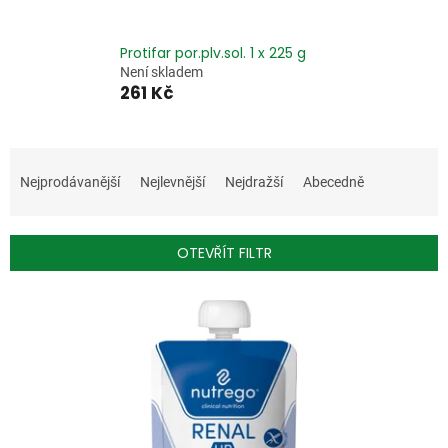
Protifar por.plv.sol. 1 x 225 g
Není skladem
261 Kč
Ř
a
Nejprodávanější
Nejlevnější
Nejdražší
Abecedně
z
e
n
OTEVŘÍT FILTR
í
p
V
r
ý
o
p
d
i
u
s
k
p
t
r
ů