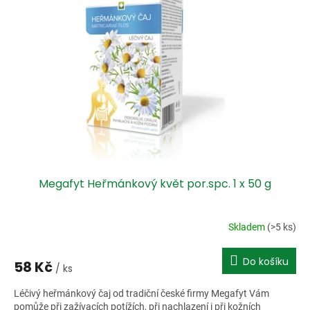
Megafyt Heřmánkový květ por.spc. 1 x 50 g
Skladem
(>5 ks)
Do košíku
58 Kč
/ ks
Léčivý heřmánkový čaj od tradiční české firmy Megafyt Vám
pomůže při zažívacích potížích, při nachlazení i při kožních