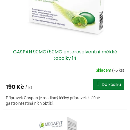
o
d
u
k
t
ů
GASPAN 90MG/50MG enterosolventní měkké
tobolky 14
Skladem
(>5 ks)
Do košíku
190 Kč
/ ks
Přípravek Gaspan je rostlinný léčivý přípravek k léčbě
gastrointestinálních obtíží.