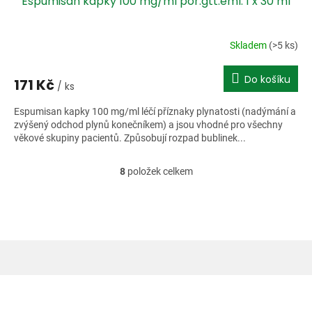
Espumisan kapky 100 mg/ml por.gtt.eml. 1 x 30 ml
Skladem
(>5 ks)
Do košíku
171 Kč
/ ks
Espumisan kapky 100 mg/ml léčí příznaky plynatosti (nadýmání a
zvýšený odchod plynů konečníkem) a jsou vhodné pro všechny
věkové skupiny pacientů. Způsobují rozpad bublinek...
8
položek celkem
O
v
l
á
d
a
c
í
Z
p
á
r
v