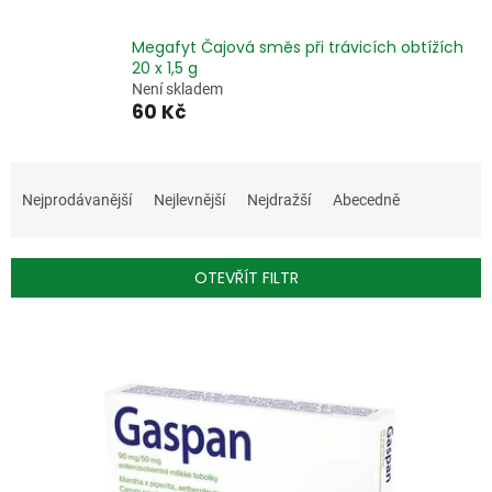
Megafyt Čajová směs při trávicích obtížích
20 x 1,5 g
Není skladem
60 Kč
Ř
a
Nejprodávanější
Nejlevnější
Nejdražší
Abecedně
z
e
n
OTEVŘÍT FILTR
í
p
V
r
ý
o
p
d
i
u
s
k
p
t
r
ů