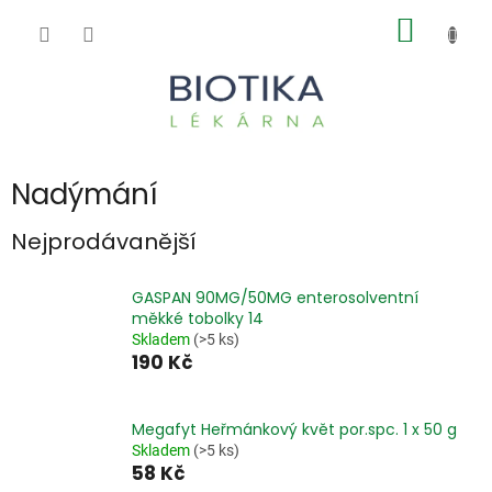
Přejít
NÁKUP
na
obsah
KOŠÍK
Nadýmání
Nejprodávanější
GASPAN 90MG/50MG enterosolventní
měkké tobolky 14
Skladem
(>5 ks)
190 Kč
Megafyt Heřmánkový květ por.spc. 1 x 50 g
Skladem
(>5 ks)
58 Kč