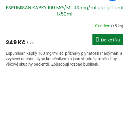
ESPUMISAN KAPKY 100 MG/ML 100mg/ml por gtt eml
1x50ml
Skladem
(>5 ks)
Do košíku
249 Kč
/ ks
Espumisan kapky 100 mg/ml léčí příznaky plynatosti (nadýmání a
zvýšený odchod plynů konečníkem) a jsou vhodné pro všechny
věkové skupiny pacientů. Způsobují rozpad bublinek...