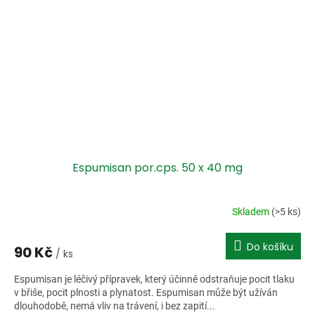
Espumisan por.cps. 50 x 40 mg
Skladem
(>5 ks)
Do košíku
90 Kč
/ ks
Espumisan je léčivý přípravek, který účinně odstraňuje pocit tlaku
v břiše, pocit plnosti a plynatost. Espumisan může být užíván
dlouhodobě, nemá vliv na trávení, i bez zapití...