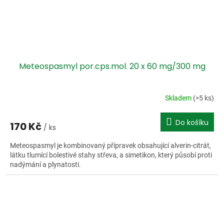
Meteospasmyl por.cps.mol. 20 x 60 mg/300 mg
Skladem
(>5 ks)
Do košíku
170 Kč
/ ks
Meteospasmyl je kombinovaný přípravek obsahující alverin-citrát,
látku tlumící bolestivé stahy střeva, a simetikon, který působí proti
nadýmání a plynatosti.