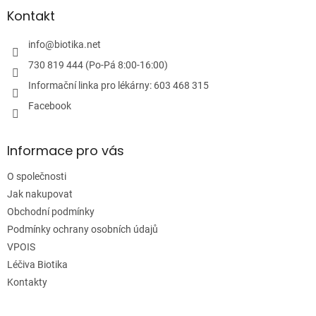
p
k
a
Kontakt
y
t
v
í
info
@
biotika.net
ý
p
730 819 444 (Po-Pá 8:00-16:00)
i
Informační linka pro lékárny: 603 468 315
s
u
Facebook
Informace pro vás
O společnosti
Jak nakupovat
Obchodní podmínky
Podmínky ochrany osobních údajů
VPOIS
Léčiva Biotika
Kontakty