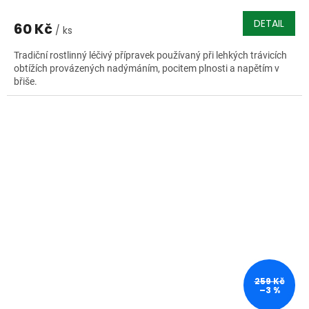
DETAIL
60 Kč
/ ks
Tradiční rostlinný léčivý přípravek používaný při lehkých trávicích
obtížích provázených nadýmáním, pocitem plnosti a napětím v
břiše.
259 Kč
–3 %