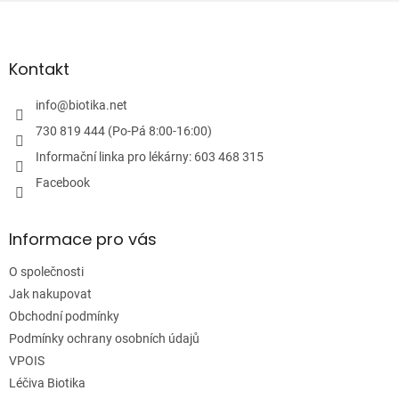
Z
p
á
r
v
p
k
a
Kontakt
y
t
v
í
info
@
biotika.net
ý
p
730 819 444 (Po-Pá 8:00-16:00)
i
Informační linka pro lékárny: 603 468 315
s
u
Facebook
Informace pro vás
O společnosti
Jak nakupovat
Obchodní podmínky
Podmínky ochrany osobních údajů
VPOIS
Léčiva Biotika