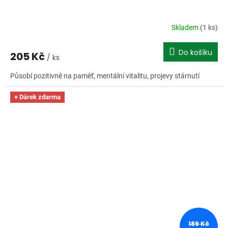
Skladem
(1 ks)
Do košíku
205 Kč
/ ks
Působí pozitivně na paměť, mentální vitalitu, projevy stárnutí
+ Dárek zdarma
189 Kč