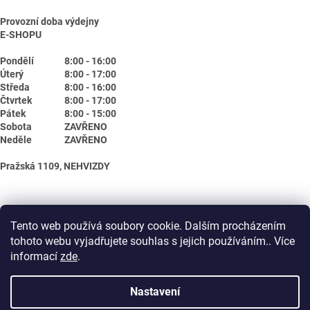
Provozní doba výdejny
E-SHOPU
Pondělí
8:00 - 16:00
Úterý
8:00 - 17:00
Středa
8:00 - 16:00
Čtvrtek
8:00 - 17:00
Pátek
8:00 - 15:00
Sobota
ZAVŘENO
Neděle
ZAVŘENO
Pražská 1109, NEHVIZDY
Tento web používá soubory cookie. Dalším procházením
tohoto webu vyjadřujete souhlas s jejich používáním.. Více
informací
zde
.
Nastavení
Vytvořil Shoptet