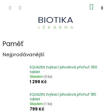
Přejít
NÁKUP
na
obsah
KOŠÍK
Paměť
Nejprodávanější
EQUAZEN žvýkací jahodová příchuť 360
tablet
Skladem
(5 ks)
1 299 Kč
EQUAZEN žvýkací jahodová příchuť 180
tablet
Skladem
(1 ks)
799 Kč