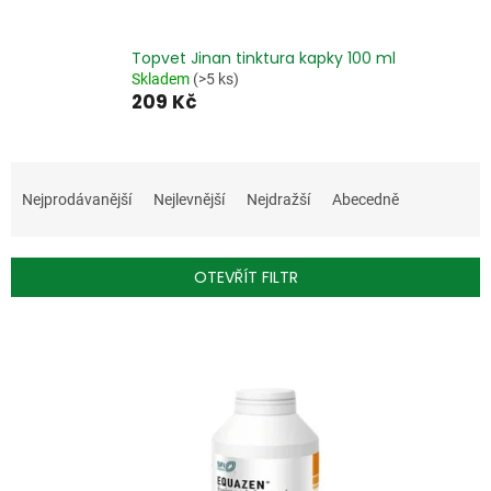
Topvet Jinan tinktura kapky 100 ml
Skladem
(>5 ks)
209 Kč
Ř
a
Nejprodávanější
Nejlevnější
Nejdražší
Abecedně
z
e
n
OTEVŘÍT FILTR
í
p
V
r
ý
o
p
d
i
u
s
k
p
t
r
ů