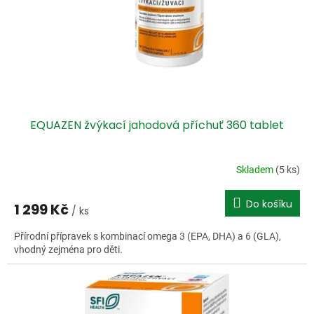
o
d
u
k
t
ů
EQUAZEN žvýkací jahodová příchuť 360 tablet
Skladem
(5 ks)
Do košíku
1 299 Kč
/ ks
Přírodní přípravek s kombinací omega 3 (EPA, DHA) a 6 (GLA),
vhodný zejména pro děti.