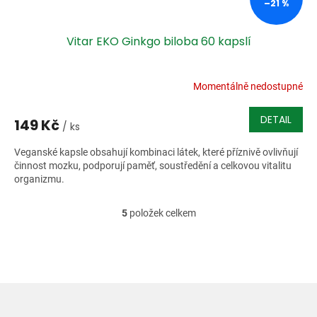
–21 %
Vitar EKO Ginkgo biloba 60 kapslí
Momentálně nedostupné
DETAIL
149 Kč
/ ks
Veganské kapsle obsahují kombinaci látek, které příznivě ovlivňují
činnost mozku, podporují paměť, soustředění a celkovou vitalitu
organizmu.
5
položek celkem
O
v
l
á
d
a
c
í