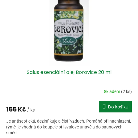
Salus esenciální olej Borovice 20 ml
Skladem
(2 ks)
Do košíku
155 Kč
/ ks
Je antiseptická, dezinfikuje a čistí vzduch. Pomáhá při nachlazení,
rýmě, je vhodná do koupele při svalové únavě a do saunových
směsí.