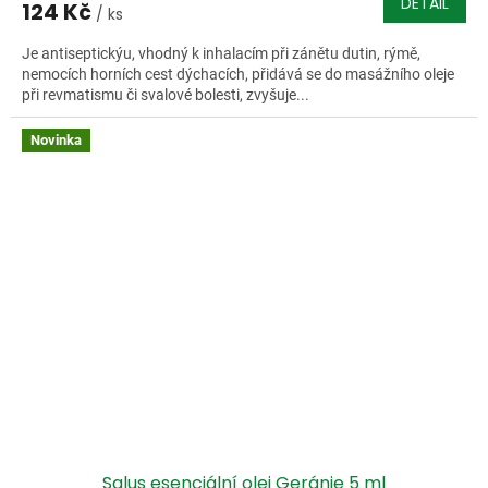
DETAIL
124 Kč
/ ks
Je antiseptickýu, vhodný k inhalacím při zánětu dutin, rýmě,
nemocích horních cest dýchacích, přidává se do masážního oleje
při revmatismu či svalové bolesti, zvyšuje...
Novinka
Salus esenciální olej Geránie 5 ml