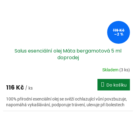
119 Kč
–2 %
Salus esenciální olej Máta bergamotová 5 ml
doprodej
Skladem
(3 ks)
Do košíku
116 Kč
/ ks
100% přírodní esenciální olej se svěží ochlazující vůní povzbuzuje,
napomáhá vykašlávání, podporuje trávení, ulevuje při bolestech