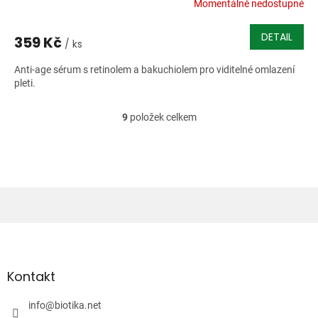
Momentálně nedostupné
DETAIL
359 Kč
/ ks
Anti-age sérum s retinolem a bakuchiolem pro viditelné omlazení
pleti.
9
položek celkem
O
v
l
á
d
a
c
í
Z
p
á
r
v
p
k
a
Kontakt
y
t
v
í
info
@
biotika.net
ý