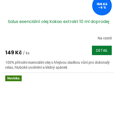
159 Kč
–6 %
Salus esenciální olej Kakao extrakt 10 ml doprodej
Na cestě
DETAIL
149 Kč
/ ks
100% přírodní esenciální olej s hřejivou sladkou vůní pro dokonalý
relax, hluboké uvolnění a klidný spánek
Novinka