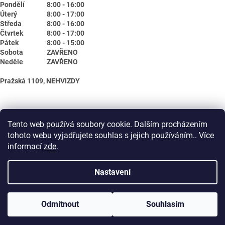
Pondělí
8:00 - 16:00
Úterý
8:00 - 17:00
Středa
8:00 - 16:00
Čtvrtek
8:00 - 17:00
Pátek
8:00 - 15:00
Sobota
ZAVŘENO
Neděle
ZAVŘENO
Pražská 1109, NEHVIZDY
Tento web používá soubory cookie. Dalším procházením
tohoto webu vyjadřujete souhlas s jejich používáním.. Více
informací
zde
.
Nastavení
Vytvořil Shoptet
Odmítnout
Souhlasím
Copyright 2026
Biotika.net
. Všechna práva vyhrazena.