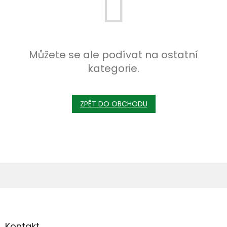
Můžete se ale podívat na ostatní
kategorie.
ZPĚT DO OBCHODU
Z
á
p
a
Kontakt