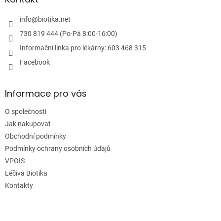
t
í
info
@
biotika.net
730 819 444 (Po-Pá 8:00-16:00)
Informační linka pro lékárny: 603 468 315
Facebook
Informace pro vás
O společnosti
Jak nakupovat
Obchodní podmínky
Podmínky ochrany osobních údajů
VPOIS
Léčiva Biotika
Kontakty