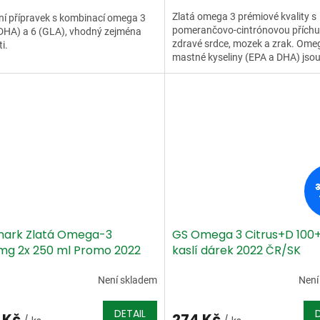
Zlatá omega 3 prémiové kvality s
ní přípravek s kombinací omega 3
pomerančovo-cintrónovou příchut
DHA) a 6 (GLA), vhodný zejména
zdravé srdce, mozek a zrak. Ome
i.
mastné kyseliny (EPA a DHA) jso
polynenasycené mastné kyseliny..
ark Zlatá Omega-3
GS Omega 3 Citrus+D 100
mg 2x 250 ml Promo 2022
kaslí dárek 2022 ČR/SK
Není skladem
Není
DETAIL
 Kč
274 Kč