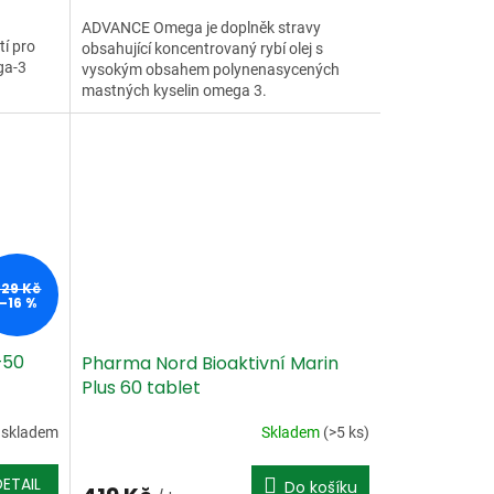
ADVANCE Omega je doplněk stravy
í pro
obsahující koncentrovaný rybí olej s
ga-3
vysokým obsahem polynenasycených
u
mastných kyselin omega 3.
.
329 Kč
–16 %
+50
Pharma Nord Bioaktivní Marin
Plus 60 tablet
 skladem
Skladem
(>5 ks)
DETAIL
Do košíku