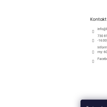
p
a
t
Kontakt
í
info
@
730 8
-16:00
Inform
rny: 6
Faceb