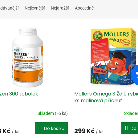
dávanější
Nejlevnější
Nejdražší
Abecedně
zen 360 tobolek
Mollers Omega 3 Želé ryb
ks malinová příchuť
Skladem
(>5 ks)
Sklad
Do košíku
Do 
3 Kč
299 Kč
/ ks
/ ks