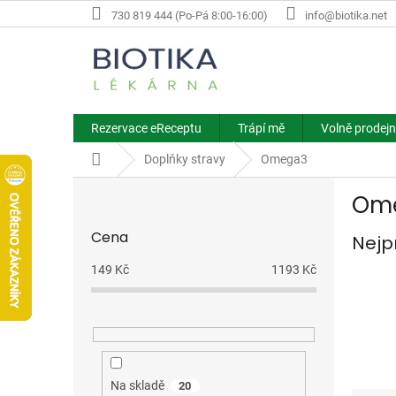
Přejít
730 819 444 (Po-Pá 8:00-16:00)
info@biotika.net
na
obsah
Rezervace eReceptu
Trápí mě
Volně prodejn
Domů
Doplňky stravy
Omega3
P
Om
o
s
Cena
Nejp
t
r
149
Kč
1193
Kč
a
n
n
í
p
a
Na skladě
20