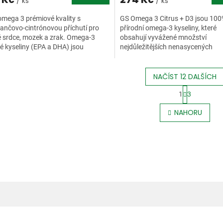
/ ks
/ ks
omega 3 prémiové kvality s
GS Omega 3 Citrus + D3 jsou 10
nčovo-cintrónovou příchutí pro
přírodní omega-3 kyseliny, které
 srdce, mozek a zrak. Omega-3
obsahují vyvážené množství
 kyseliny (EPA a DHA) jsou
nejdůležitějších nenasycených
nasycené mastné kyseliny...
mastných...
NAČÍST 12 DALŠÍCH
S
1
3
t
O
r
v
NAHORU
á
l
n
á
k
d
o
a
v
c
á
í
n
p
í
r
v
k
y
v