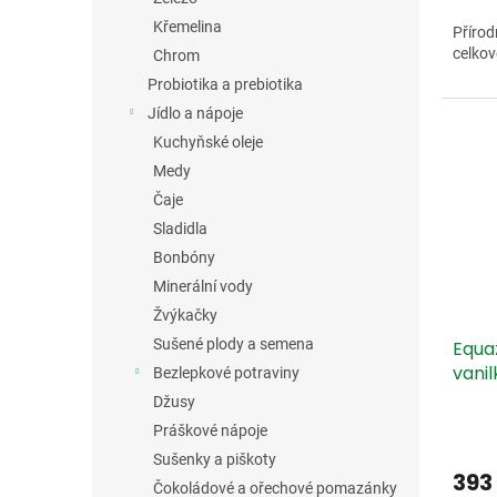
Křemelina
Přírod
celkov
Chrom
Probiotika a prebiotika
Jídlo a nápoje
Kuchyňské oleje
Medy
Čaje
Sladidla
Bonbóny
Minerální vody
Žvýkačky
Sušené plody a semena
Equa
vanil
Bezlepkové potraviny
Džusy
Práškové nápoje
Sušenky a piškoty
393
Čokoládové a ořechové pomazánky