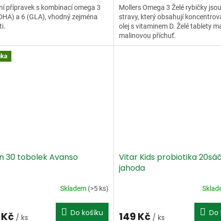
ní přípravek s kombinací omega 3
Mollers Omega 3 Želé rybičky jso
DHA) a 6 (GLA), vhodný zejména
stravy, který obsahují koncentrov
i.
olej s vitaminem D. Želé tablety ma
malinovou příchuť.
nka
an 30 tobolek Avanso
Vitar Kids probiotika 20sá
jahoda
Skladem
(>5 ks)
Skla
Do košíku
Do 
 Kč
149 Kč
/ ks
/ ks