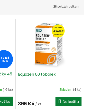
28
položek celkem
349 Kč
–14 %
ičky 45
Equazen 60 tobolek
em
(>5 ks)
Skladem
(4 ks)
košíku
Do košíku
396 Kč
/ ks