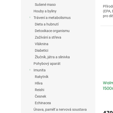
Sušené maso
Přírod
(EPA, 
Houby a byliny
pro dět
Trávení a metabolismus
Dieta a hubnutí
Detoxikace organismu
Zažívání a střeva
Vláknina
Diabetici
Žlučník, játra a slinivka
Pohybový aparát
Imunita
Rakytník
Walm
Hlíva
1500
Reishi
Česnek
Echinacea
Únava, paměť a nervová soustava
470