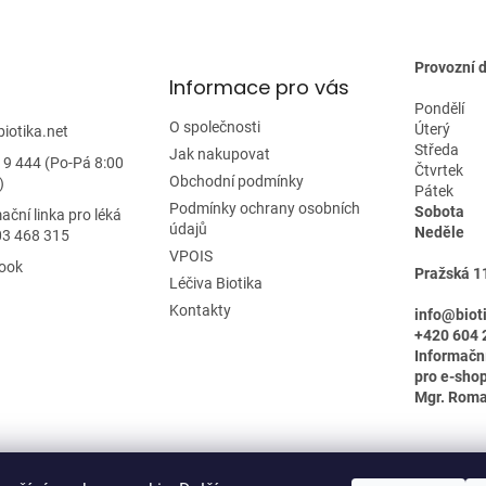
ý
p
i
Provozní 
s
Informace pro vás
u
Pondělí
O společnosti
Úterý
biotika.net
Středa
Jak nakupovat
19 444 (Po-Pá 8:00
Čtvrtek
Obchodní podmínky
)
Pátek
Podmínky ochrany osobních
Sobota
ační linka pro léká
údajů
Neděle
03 468 315
VPOIS
ook
Pražská 1
Léčiva Biotika
Kontakty
info@biot
+420 604 
Informačn
pro e-shop
Mgr. Rom