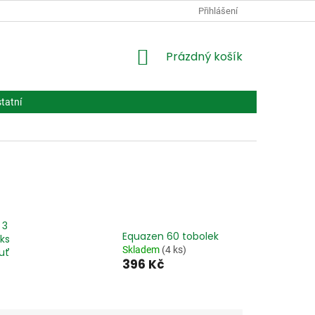
PODMÍNKY OCHRANY OSOBNÍCH ÚDAJŮ
Přihlášení
VPOIS
LÉČIVA BIOT
NÁKUPNÍ
Prázdný košík
KOŠÍK
tatní
 3
Equazen 60 tobolek
 ks
Skladem
(4 ks)
uť
396 Kč