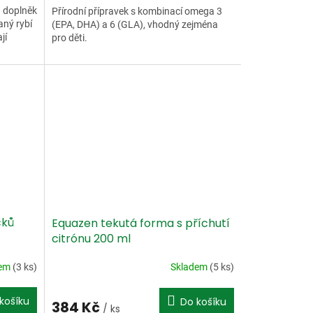
u doplněk
Přírodní přípravek s kombinací omega 3
aný rybí
(EPA, DHA) a 6 (GLA), vhodný zejména
jí
pro děti.
čků
Equazen tekutá forma s příchutí
citrónu 200 ml
dem
(3 ks)
Skladem
(5 ks)
košíku
Do košíku
384 Kč
/ ks