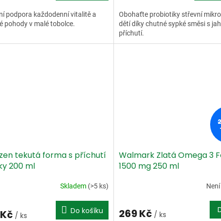
ní podpora každodenní vitalitě a
Obohaťte probiotiky střevní mikro
é pohody v malé tobolce.
dětí díky chutné sypké směsi s j
příchutí.
zen tekutá forma s příchutí
Walmark Zlatá Omega 3 F
ky 200 ml
1500 mg 250 ml
Skladem
(>5 ks)
Není
Do košíku
269 Kč
 Kč
/ ks
/ ks