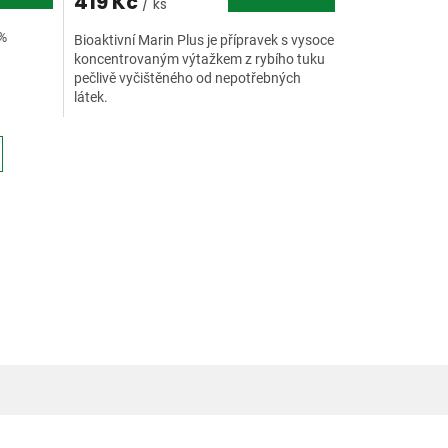
419 Kč
/ ks
0%
Bioaktivní Marin Plus je přípravek s vysoce
koncentrovaným výtažkem z rybího tuku
pečlivě vyčištěného od nepotřebných
látek.