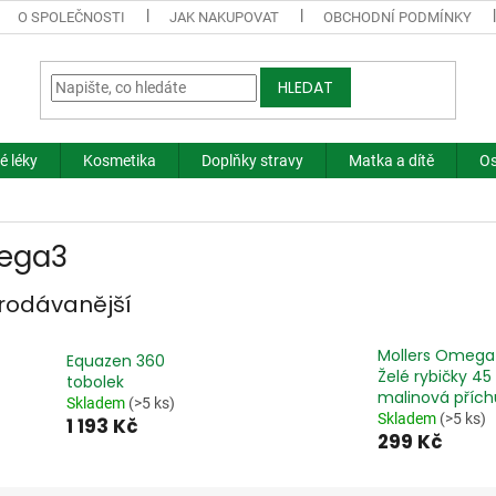
O SPOLEČNOSTI
JAK NAKUPOVAT
OBCHODNÍ PODMÍNKY
HLEDAT
é léky
Kosmetika
Doplňky stravy
Matka a dítě
Os
ega3
rodávanější
Mollers Omega
Equazen 360
Želé rybičky 45
tobolek
malinová přích
Skladem
(>5 ks)
Skladem
(>5 ks)
1 193 Kč
299 Kč