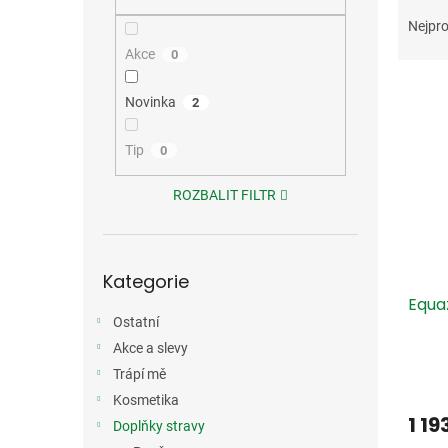
Ř
n
a
e
Nejpro
z
l
Akce
0
e
V
n
Novinka
2
ý
í
p
p
i
Tip
r
0
s
o
p
d
ROZBALIT FILTR
r
u
o
k
d
t
Přeskočit
Kategorie
kategorie
u
ů
Equa
k
Ostatní
t
ů
Akce a slevy
Trápí mě
Kosmetika
1 19
Doplňky stravy