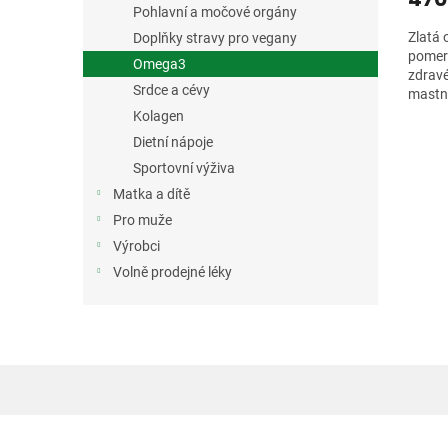
Pohlavní a močové orgány
Zlatá 
Doplňky stravy pro vegany
pomera
Omega3
zdravé
Srdce a cévy
mastné
polyne
Kolagen
Dietní nápoje
Sportovní výživa
Matka a dítě
Pro muže
Výrobci
Volně prodejné léky
Z
á