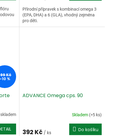
flóru
Přírodní přípravek s kombinací omega 3
ahodovou
(EPA, DHA) a 6 (GLA), vhodný zejména
pro děti.
299 Kč
–10 %
orte
ADVANCE Omega cps. 90
 skladem
Skladem
(>5 ks)
DETAIL
Do košíku
392 Kč
/ ks