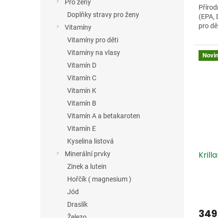
Pro ženy
Přírod
Doplňky stravy pro ženy
(EPA, 
pro dět
Vitamíny
Vitamíny pro děti
Vitamíny na vlasy
Novi
Vitamín D
Vitamín C
Vitamín K
Vitamín B
Vitamín A a betakaroten
Vitamín E
Kyselina listová
Krill
Minerální prvky
Zinek a lutein
Hořčík ( magnesium )
Jód
Draslík
349
Železo