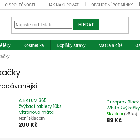
O SPOLEČNOSTI
JAK NAKUPOVAT
OBCHODNÍ PODMÍNKY
HLEDAT
é léky
Kosmetika
Doplňky stravy
Matka a dítě
Os
kačky
kačky
rodávanější
ALERTUM 365
Curaprox Black 
žvýkací tablety 10ks
White žvýkačky 
Citrónová máta
Skladem
(>5 ks)
Není skladem
89 Kč
200 Kč