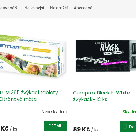
dávanější
Nejlevnější
Nejdražší
Abecedně
TUM 365 žvýkací tablety
Curaprox Black Is White
 Citrónová máta
žvýkačky 12 ks
Není skladem
Sklad
DETAIL
Do 
 Kč
89 Kč
/ ks
/ ks