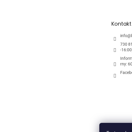
p
a
t
Kontakt
í
info
@
730 8
-16:00
Inform
rny: 6
Faceb