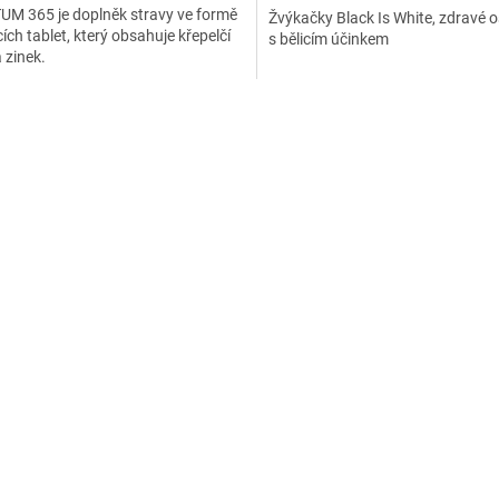
M 365 je doplněk stravy ve formě
Žvýkačky Black Is White, zdravé 
ích tablet, který obsahuje křepelčí
s bělicím účinkem
a zinek.
O
v
l
á
d
a
c
í
p
r
v
k
y
v
ý
p
i
s
u