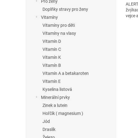
Pro ženy
ALERTU
Doplňky stravy pro ženy
žvýkac
vejce 
Vitamíny
Vitamíny pro děti
Vitamíny na vlasy
Vitamín D
Vitamín C
Vitamín K
Vitamín B
Vitamín A a betakaroten
Vitamín E
Kyselina listová
Minerální prvky
Zinek a lutein
Hořčík ( magnesium )
Jód
Draslík
Železo