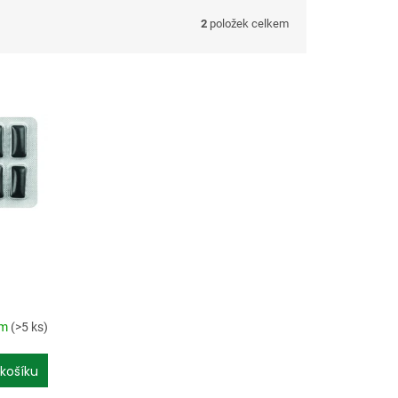
2
položek celkem
em
(>5 ks)
košíku