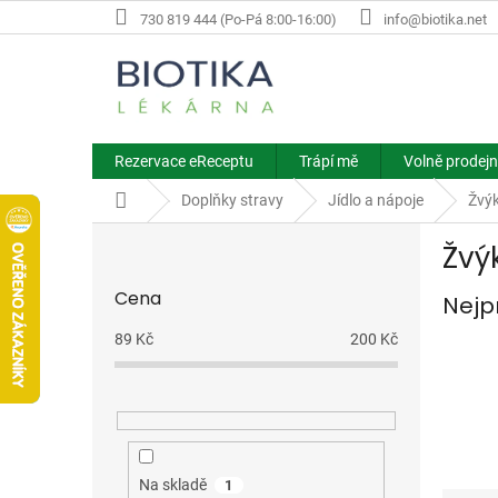
Přejít
730 819 444 (Po-Pá 8:00-16:00)
info@biotika.net
na
obsah
Rezervace eReceptu
Trápí mě
Volně prodejn
Domů
Doplňky stravy
Jídlo a nápoje
Žvý
P
Žvý
o
s
Cena
Nejp
t
r
89
Kč
200
Kč
a
n
n
í
p
a
Na skladě
1