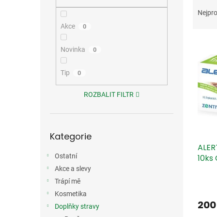
Ř
n
a
e
Nejpro
z
l
Akce
0
e
V
n
Novinka
0
ý
í
p
p
i
Tip
r
0
s
o
p
d
ROZBALIT FILTR
r
u
o
k
d
t
Přeskočit
Kategorie
kategorie
u
ů
ALER
k
Ostatní
10ks
t
ů
Akce a slevy
Trápí mě
Kosmetika
200
Doplňky stravy