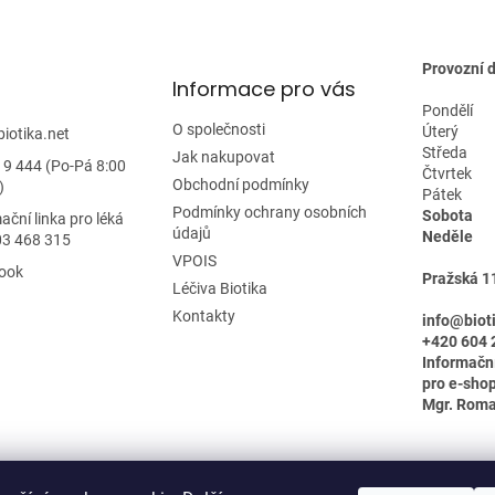
Provozní 
Informace pro vás
Pondělí
O společnosti
Úterý
biotika.net
Středa
Jak nakupovat
19 444 (Po-Pá 8:00
Čtvrtek
Obchodní podmínky
)
Pátek
Podmínky ochrany osobních
Sobota
ační linka pro léká
údajů
Neděle
03 468 315
VPOIS
ook
Pražská 1
Léčiva Biotika
Kontakty
info@biot
+420 604 
Informačn
pro e-shop
Mgr. Rom