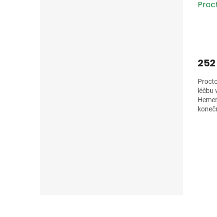
Proct
252
Procto
léčbu 
Hemero
konečn
píchán