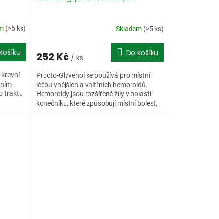
em
(>5 ks)
Skladem
(>5 ks)
košíku
Do košíku
252 Kč
/ ks
 krevní
Procto-Glyvenol se používá pro místní
vním
léčbu vnějších a vnitřních hemoroidů.
o traktu
Hemoroidy jsou rozšířené žíly v oblasti
konečníku, které způsobují místní bolest,
píchání a svěděn