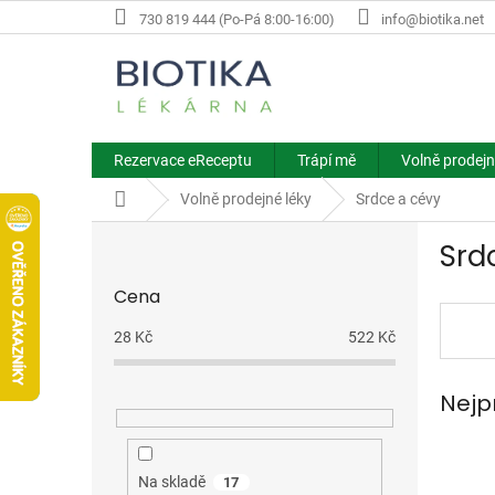
Přejít
730 819 444 (Po-Pá 8:00-16:00)
info@biotika.net
na
obsah
Rezervace eReceptu
Trápí mě
Volně prodejn
Domů
Volně prodejné léky
Srdce a cévy
P
Srd
o
s
Cena
t
r
28
Kč
522
Kč
a
n
Nejp
n
í
p
a
Na skladě
17