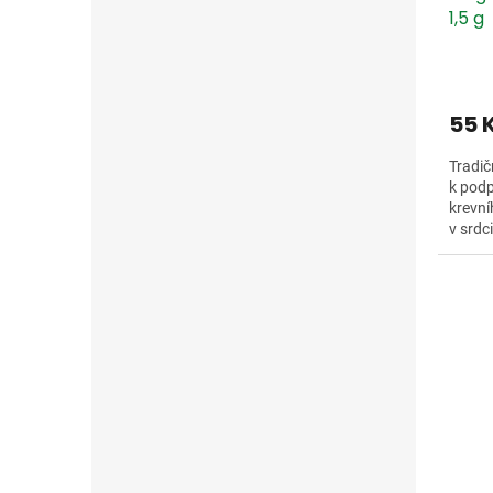
1,5 g
55 
Tradič
k podp
krevní
v srdc