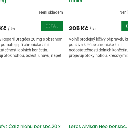
 mg
tablet
Není skladem
Není
DETAIL
 Kč
205 Kč
/ ks
/ ks
y Reparil Dragées 20 mg s obsahem
Volně prodejný léčivý přípravek, k
 pomáhají při chronické žilní
používá k léčbě chronické žilní
atečnosti dolních končetin.
nedostatečnosti dolních končetin,
jí otok nohou, bolest, únavu, napětí
projevují otoky nohou, křečovými 
...
pocity tíhy,...
yt Čaj z hlohu por.spc.20 x
Leros Alvisan Neo por.spc.