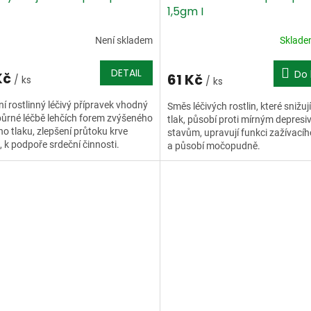
1,5gm I
Není skladem
Sklad
DETAIL
Do 
Kč
61 Kč
/ ks
/ ks
ní rostlinný léčivý přípravek vhodný
Směs léčivých rostlin, které snižují
ůrné léčbě lehčích forem zvýšeného
tlak, působí proti mírným depresi
ho tlaku, zlepšení průtoku krve
stavům, upravují funkci zažívacíh
i, k podpoře srdeční činnosti.
a působí močopudně.