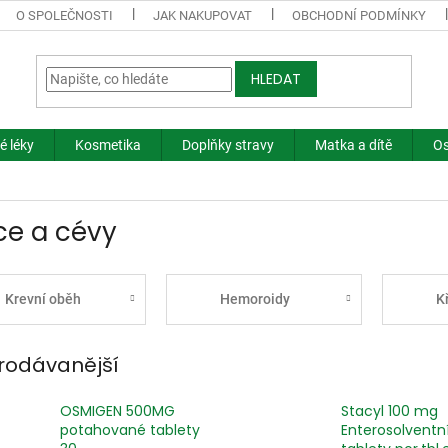
O SPOLEČNOSTI
JAK NAKUPOVAT
OBCHODNÍ PODMÍNKY
HLEDAT
é léky
Kosmetika
Doplňky stravy
Matka a dítě
Os
ce a cévy
Krevní oběh
Hemoroidy
K
rodávanější
OSMIGEN 500MG
Stacyl 100 mg
potahované tablety
Enterosolventn