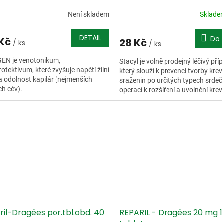
Není skladem
Sklad
DETAIL
Do 
 Kč
28 Kč
/ ks
/ ks
EN je venotonikum,
Stacyl je volně prodejný léčivý pří
otektivum, které zvyšuje napětí žilní
který slouží k prevenci tvorby kre
a odolnost kapilár (nejmenších
sraženin po určitých typech srde
ch cév).
operací k rozšíření a uvolnění krev
ril-Dragées por.tbl.obd. 40
REPARIL - Dragées 20 mg 