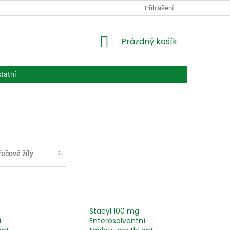
PODMÍNKY OCHRANY OSOBNÍCH ÚDAJŮ
Přihlášení
VPOIS
LÉČIVA BIOT
NÁKUPNÍ
Prázdný košík
KOŠÍK
tatní
řečové žíly
Stacyl 100 mg
í
Enterosolventní