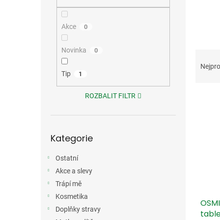
n
e
l
Akce
0
Novinka
0
Ř
a
Nejpro
z
Tip
1
e
V
n
ROZBALIT FILTR
ý
í
p
p
i
r
Přeskočit
Kategorie
s
kategorie
o
p
d
Ostatní
r
u
o
k
Akce a slevy
d
t
Trápí mě
u
ů
Kosmetika
OSMI
k
Doplňky stravy
tabl
t