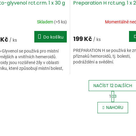
o-glyvenol rct.crm. 1 x 30 g
Preparation H rct.ung. 1 x 
Skladem
(>5 ks)
Momentálně ne
Do košíku
199 Kč
 Kč
/ ks
/ ks
PREPARATION H se používá ke zm
-Glyvenol se používá pro místní
příznaků hemoroidů, tj. bolesti,
vnějších a vnitřních hemeroidů.
podráždění a svědění.
idy jsou rozšířené žíly v oblasti
íku, které způsobují místní bolest,
í a svědění.
NAČÍST 12 DALŠÍCH
S
1
3
t
O
r
v
NAHORU
á
l
n
á
k
d
o
a
v
c
á