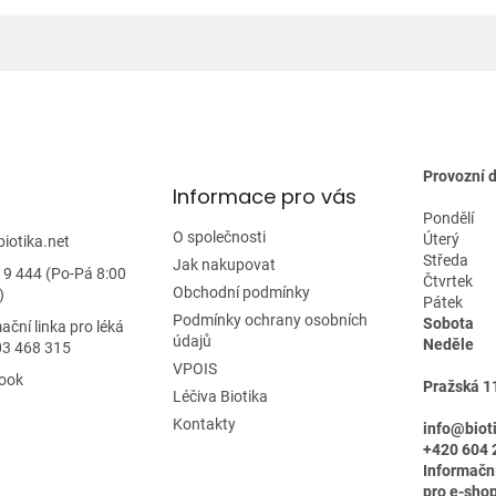
í
n
p
í
r
v
k
y
v
ý
p
Provozní 
Informace pro vás
i
s
Pondělí
O společnosti
u
Úterý
biotika.net
Středa
Jak nakupovat
19 444 (Po-Pá 8:00
Čtvrtek
Obchodní podmínky
)
Pátek
Podmínky ochrany osobních
Sobota
ační linka pro léká
údajů
Neděle
03 468 315
VPOIS
ook
Pražská 1
Léčiva Biotika
Kontakty
info@biot
+420 604 
Informačn
pro e-shop