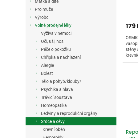
Matka a dítě
ů
Pro muže
Výrobci
179
Volně prodejné léky
Výživa v nemoci
OSMIG
Oči, uši, nos
vasopr
Péče o pokožku
stěny 
krevní
Chřipka a nachlazení
Alergie
Bolest
Tělo a pohyb/klouby/
Psychika a hlava
Trávicí soustava
Homeopatika
Ledviny a reprodukční orgány
Srdce a cévy
Krevní oběh
Repa
Hemoroidy