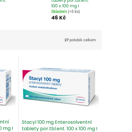
ent.
tablety por.tbl.ent.
100 x 100 mg I
Skladem
(>5 ks)
46 Kč
27
položek celkem
ntní
Stacyl 100 mg Enterosolventní
0 mg I
tablety por.tbl.ent. 100 x 100 mg I