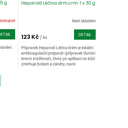
25 g
Heparoid Léčiva drm.crm. 1 x 30 g
dostupné
Není skladem
DETAIL
DETAIL
123 Kč
/ ks
írnění
Přípravek Heparoid Léčiva krém je lokální
antikoagulační preparát (přípravek tlumící
krevní srážlivost), který po aplikaci na kůži
zmírňuje bolesti a záněty, navíc
podporuje...