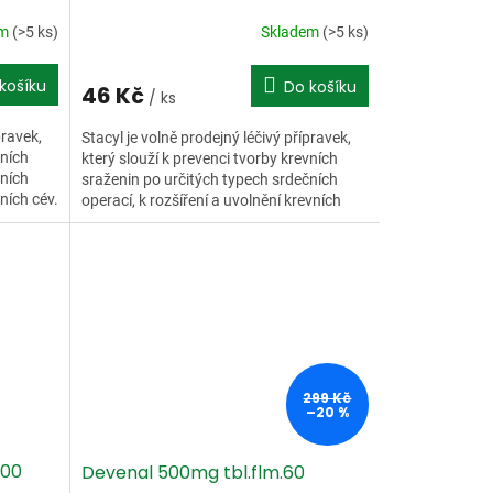
em
(>5 ks)
Skladem
(>5 ks)
košíku
Do košíku
46 Kč
/ ks
pravek,
Stacyl je volně prodejný léčivý přípravek,
vních
který slouží k prevenci tvorby krevních
čních
sraženin po určitých typech srdečních
ních cév.
operací, k rozšíření a uvolnění krevních
cév.
299 Kč
–20 %
100
Devenal 500mg tbl.flm.60