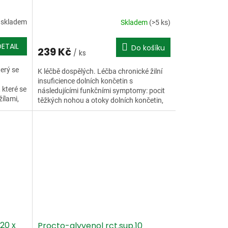
 skladem
Skladem
(>5 ks)
DETAIL
Do košíku
239 Kč
/ ks
terý se
K léčbě dospělých. Léčba chronické žilní
insuficience dolních končetin s
 které se
následujícími funkčními symptomy: pocit
žílami,
těžkých nohou a otoky dolních končetin,
bolest, noční křeče...
 20 x
Procto-glyvenol rct.sup.10