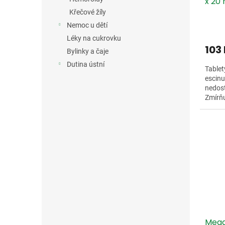
x 20
Křečové žíly
Nemoc u dětí
Léky na cukrovku
103
Bylinky a čaje
Dutina ústní
Tablet
escinu
nedost
Zmírňu
a křeče
Megaf