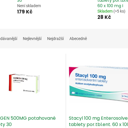
30
tablety por.tbl.
60 x 100 mg I
Není skladem
179 Kč
Skladem
(>5 ks)
28 Kč
dávanější
Nejlevnější
Nejdražší
Abecedně
GEN 500MG potahované
Stacyl 100 mg Enterosolve
ety 30
tablety por.tbl.ent. 60 x 10