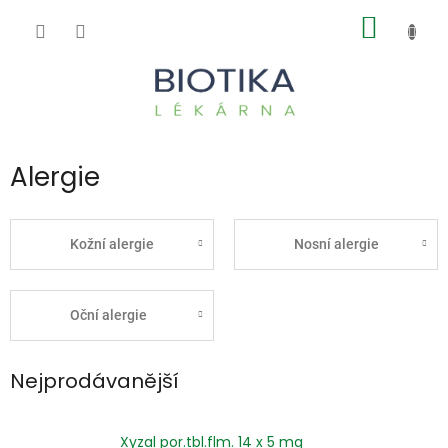
Přejít
NÁKUP
na
obsah
KOŠÍK
Alergie
Kožní alergie
Nosní alergie
Oční alergie
Nejprodávanější
Xyzal por.tbl.flm. 14 x 5 mg