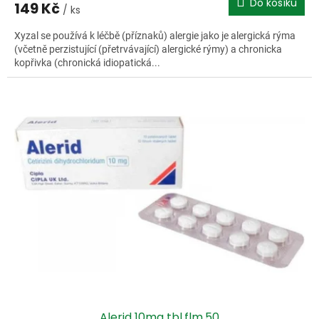
Do košíku
149 Kč
/ ks
Xyzal se používá k léčbě (příznaků) alergie jako je alergická rýma
(včetně perzistující (přetrvávající) alergické rýmy) a chronicka
kopřivka (chronická idiopatická...
Alerid 10mg tbl.flm.50