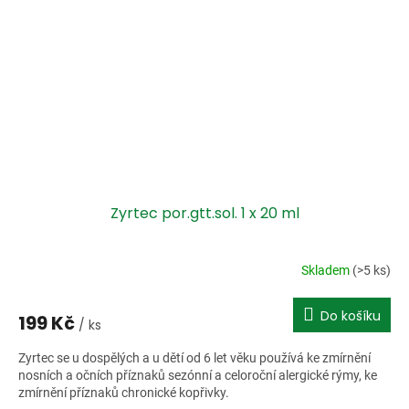
Zyrtec por.gtt.sol. 1 x 20 ml
Skladem
(>5 ks)
Do košíku
199 Kč
/ ks
Zyrtec se u dospělých a u dětí od 6 let věku používá ke zmírnění
nosních a očních příznaků sezónní a celoroční alergické rýmy, ke
zmírnění příznaků chronické kopřivky.