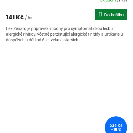
Skladem
(1 ks)
Do košíku
141 Kč
/ ks
Lék Zenaro je přípravek vhodný pro symptomatickou léčbu
alergické rinitidy, včetně perzistující alergické rinitidy a urtikarie u
dospělých a dětí od 6 let věku a starších.
239 Kč
–15 %