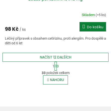
Skladem
(>5 ks)
Do košíku
98 Kč
/ ks
Léčivý přípravek s obsahem cetirizinu, proti alergiím. Pro dospělé a
děti od 6 let
NAČÍST 12 DALŠÍCH
S
1
3
t
O
r
33
položek celkem
v
á
l
NAHORU
n
á
k
o
d
v
a
á
c
n
í
í
p