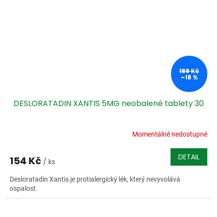
189 Kč
–18 %
DESLORATADIN XANTIS 5MG neobalené tablety 30
Momentálně nedostupné
DETAIL
154 Kč
/ ks
Desloratadin Xantis je protialergický lék, který nevyvolává
ospalost.