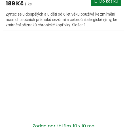
Do košíku
189 Kč
/ ks
Zyrtec se u dospělých a u dětí od 6 let věku používá ke zmírnění
nosních a očních příznaků sezónní a celoroční alergické rýmy, ke
zmírnění příznaků chronické kopřivky. Složení...
Zodac por.tbl.flm. 10 x 10 mg