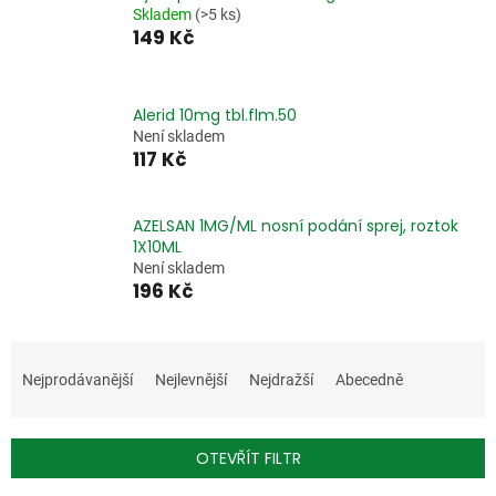
Skladem
(>5 ks)
149 Kč
Alerid 10mg tbl.flm.50
Není skladem
117 Kč
AZELSAN 1MG/ML nosní podání sprej, roztok
1X10ML
Není skladem
196 Kč
Ř
a
Nejprodávanější
Nejlevnější
Nejdražší
Abecedně
z
e
n
OTEVŘÍT FILTR
í