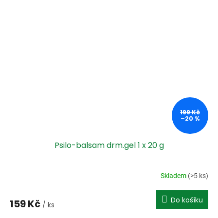
199 Kč
–20 %
Psilo-balsam drm.gel 1 x 20 g
Skladem
(>5 ks)
Do košíku
159 Kč
/ ks