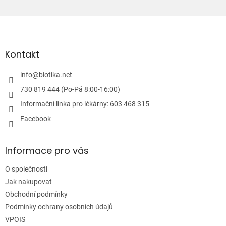
r
v
Z
k
á
y
p
v
ý
a
Kontakt
p
t
i
í
info
@
biotika.net
s
u
730 819 444 (Po-Pá 8:00-16:00)
Informační linka pro lékárny: 603 468 315
Facebook
Informace pro vás
O společnosti
Jak nakupovat
Obchodní podmínky
Podmínky ochrany osobních údajů
VPOIS