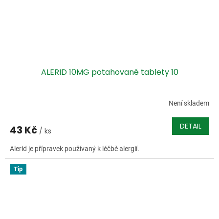
ALERID 10MG potahované tablety 10
Není skladem
DETAIL
43 Kč
/ ks
Alerid je přípravek používaný k léčbě alergií.
Tip