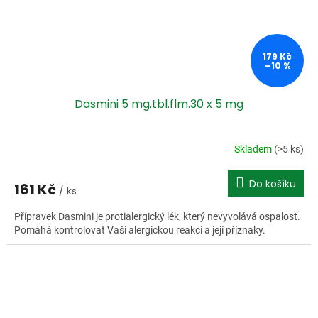
179 Kč
–10 %
Dasmini 5 mg.tbl.flm.30 x 5 mg
Skladem
(>5 ks)
Do košíku
161 Kč
/ ks
Přípravek Dasmini je protialergický lék, který nevyvolává ospalost.
Pomáhá kontrolovat Vaši alergickou reakci a její příznaky.