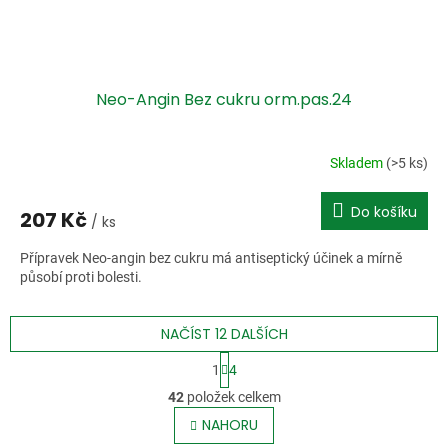
Neo-Angin Bez cukru orm.pas.24
Skladem
(>5 ks)
Do košíku
207 Kč
/ ks
Přípravek Neo-angin bez cukru má antiseptický účinek a mírně
působí proti bolesti.
NAČÍST 12 DALŠÍCH
S
1
4
t
O
r
42
položek celkem
v
á
l
NAHORU
n
á
k