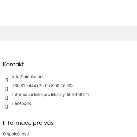
o
d
v
a
á
c
n
í
í
p
r
v
Z
k
á
y
p
v
ý
a
Kontakt
p
t
i
í
info
@
biotika.net
s
u
730 819 444 (Po-Pá 8:00-16:00)
Informační linka pro lékárny: 603 468 315
Facebook
Informace pro vás
O společnosti