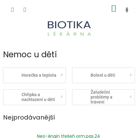
Přejít
NÁKUP
na
obsah
KOŠÍK
Nemoc u dětí
Horečka a teplota
Bolest u dětí
Žaludeční
Chřipka a
problémy a
nachlazení u dětí
trávení
Nejprodávanější
Neo-Angin třešeň orm.pas.24