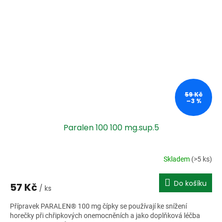
59 Kč
–3 %
Paralen 100 100 mg.sup.5
Skladem
(>5 ks)
Do košíku
57 Kč
/ ks
Přípravek PARALEN® 100 mg čípky se používají ke snížení
horečky při chřipkových onemocněních a jako doplňková léčba