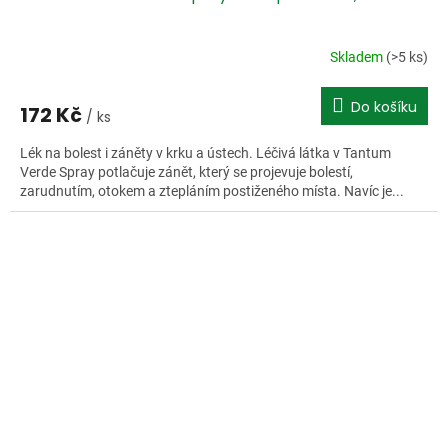
Skladem
(>5 ks)
Do košíku
172 Kč
/ ks
Lék na bolest i záněty v krku a ústech. Léčivá látka v Tantum
Verde Spray potlačuje zánět, který se projevuje bolestí,
zarudnutím, otokem a ztepláním postiženého místa. Navíc je...