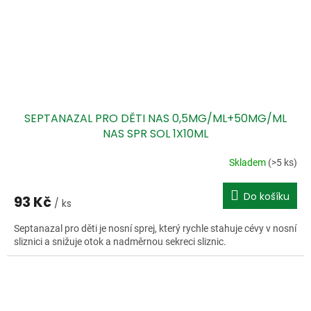
SEPTANAZAL PRO DĚTI NAS 0,5MG/ML+50MG/ML
NAS SPR SOL 1X10ML
Skladem
(>5 ks)
Do košíku
93 Kč
/ ks
Septanazal pro děti je nosní sprej, který rychle stahuje cévy v nosní
sliznici a snižuje otok a nadměrnou sekreci sliznic.