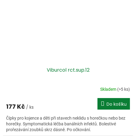
Viburcol rct.sup.12
Skladem
(>5 ks)
Do košíku
177 Kč
/ ks
Čípky pro kojence a děti při stavech neklidu s horečkou nebo bez
horečky. Symptomatická léčba banálních infektů. Bolestivé
prořezávání zoubků skrz dásně. Po očkování.