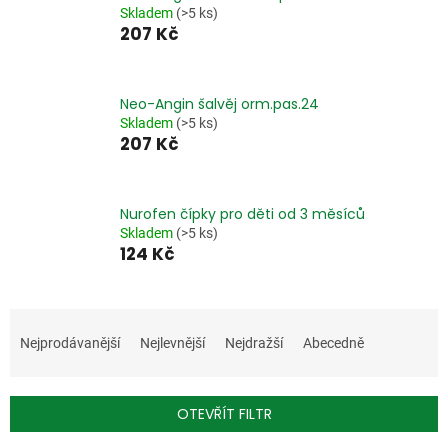
Skladem
(>5 ks)
207 Kč
Neo-Angin šalvěj orm.pas.24
Skladem
(>5 ks)
207 Kč
Nurofen čípky pro děti od 3 měsíců
Skladem
(>5 ks)
124 Kč
Ř
a
Nejprodávanější
Nejlevnější
Nejdražší
Abecedně
z
e
n
OTEVŘÍT FILTR
í