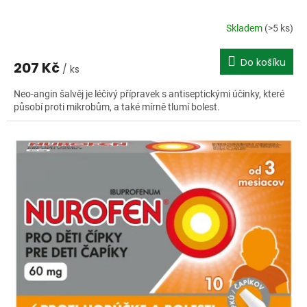
Skladem
(>5 ks)
Do košíku
207 Kč
/ ks
Neo-angin šalvěj je léčivý přípravek s antiseptickými účinky, které
působí proti mikrobům, a také mírně tlumí bolest.