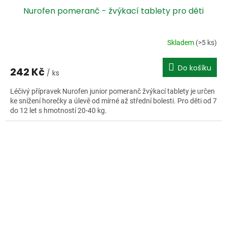
Nurofen pomeranč - žvýkací tablety pro děti
Skladem
(>5 ks)
Do košíku
242 Kč
/ ks
Léčivý přípravek Nurofen junior pomeranč žvýkací tablety je určen
ke snížení horečky a úlevě od mírné až střední bolesti. Pro děti od 7
do 12 let s hmotností 20-40 kg.