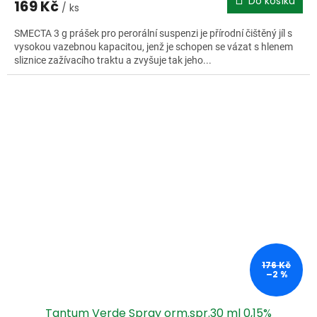
Do košíku
169 Kč
/ ks
SMECTA 3 g prášek pro perorální suspenzi je přírodní čištěný jíl s
vysokou vazebnou kapacitou, jenž je schopen se vázat s hlenem
sliznice zažívacího traktu a zvyšuje tak jeho...
176 Kč
–2 %
Tantum Verde Spray orm.spr.30 ml 0,15%