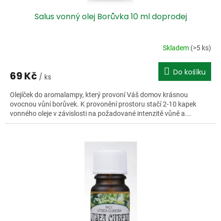
Salus vonný olej Borůvka 10 ml doprodej
Skladem
(>5 ks)
Do košíku
69 Kč
/ ks
Olejíček do aromalampy, který provoní Váš domov krásnou
ovocnou vůní borůvek. K provonění prostoru stačí 2-10 kapek
vonného oleje v závislosti na požadované intenzitě vůně a...