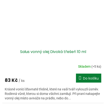
Salus vonný olej Divoká třešeň 10 ml
Skladem
(>5 ks)
Do košíku
83 Kč
/ ks
Krásně vonící šťavnaté třešně, které na vaší tváři vykouzlí úsměv.
Rodinná vůně, kterou si doma všichni zamilují. Při praní nakapejte
vonný olej místo aviváže na prádlo, nebo do...