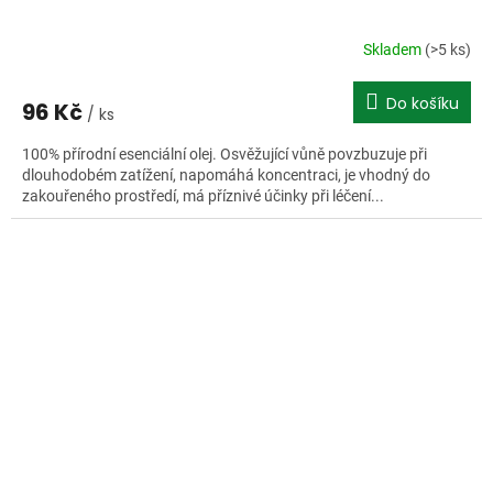
Skladem
(>5 ks)
Do košíku
96 Kč
/ ks
100% přírodní esenciální olej. Osvěžující vůně povzbuzuje při
dlouhodobém zatížení, napomáhá koncentraci, je vhodný do
zakouřeného prostředí, má příznivé účinky při léčení...