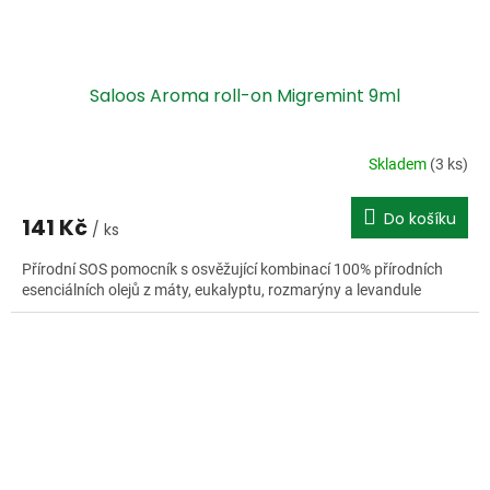
Saloos Aroma roll-on Migremint 9ml
Skladem
(3 ks)
Do košíku
141 Kč
/ ks
Přírodní SOS pomocník s osvěžující kombinací 100% přírodních
esenciálních olejů z máty, eukalyptu, rozmarýny a levandule