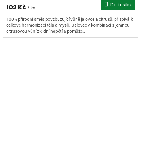
Do košíku
102 Kč
/ ks
100% přírodní směs povzbuzující vůně jalovce a citrusů, přispívá k
celkové harmonizaci těla a mysli. Jalovec v kombinaci s jemnou
citrusovou vůní zklidní napětí a pomůže...