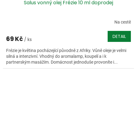
Salus vonný olej Frézie 10 ml doprodej
Na cestě
DETAIL
69 Kč
/ ks
Frézie je květina pocházející původně z Afriky. Vůně oleje je velmi
silná a intenzivní. Vhodný do aromalamp, koupelí a i k
partnerským masážím. Domácnost jednoduše provoníte i...