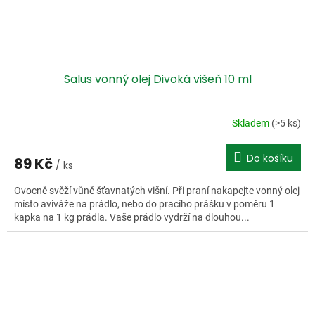
Salus vonný olej Divoká višeň 10 ml
Skladem
(>5 ks)
Do košíku
89 Kč
/ ks
Ovocně svěží vůně šťavnatých višní. Při praní nakapejte vonný olej
místo aviváže na prádlo, nebo do pracího prášku v poměru 1
kapka na 1 kg prádla. Vaše prádlo vydrží na dlouhou...