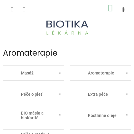
Přejít
NÁKUP
na
obsah
KOŠÍK
Aromaterapie
Masáž
Aromaterapie
Péče o pleť
Extra péče
BIO másla a
Rostlinné oleje
bioKarité