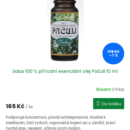
178 Kč
–7 %
Salus 100 % přírodní esenciální olej Pačuli 10 ml
Skladem
(>5 ks)
Do košíku
165 Kč
/ ks
Podporuje koncentraci, působí antidepresivně, vhodné k
meditacím, čistí vzduch, napomáhá hojení ran a zánětů, brání
tvorbě jizev, repelent, účinné i proti molům.