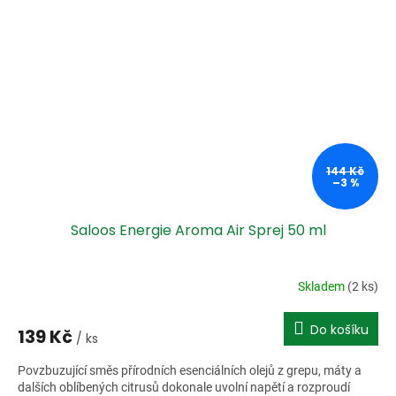
144 Kč
–3 %
Saloos Energie Aroma Air Sprej 50 ml
Skladem
(2 ks)
Do košíku
139 Kč
/ ks
Povzbuzující směs přírodních esenciálních olejů z grepu, máty a
dalších oblíbených citrusů dokonale uvolní napětí a rozproudí