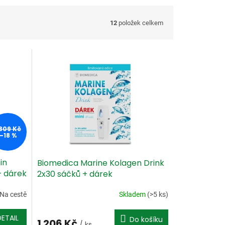
12
položek celkem
 309 Kč
–18 %
in
Biomedica Marine Kolagen Drink
+ dárek
2x30 sáčků + dárek
Na cestě
Skladem
(>5 ks)
DETAIL
Do košíku
1 206 Kč
/ ks