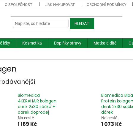
O SPOLEČNOSTI
JAK NAKUPOVAT
OBCHODNÍ PODMÍNKY
HLEDAT
é léky
Kosmetika
Doplňky stravy
Matka a dítě
Os
agen
rodávanější
Biomedica
Biomedica Bioa
4KERAHAIR kolagen
Protein kolage
drink 2x30 sáčků +
drink 2x30 sáčk
dárek doprodej
dárek
Na cestě
Na cestě
1 169 Kč
1 073 Kč