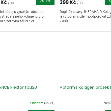
DETAIL
 Kč
399 Kč
/ ks
/ ks
ntní nápoj s vysokým obsahem
Doplněk stravy 4KERAHAIR Kolag
vstřebatelného kolagenu pro
je vytvořen s cílem podporovat zd
u a zdravím zářící pleť.
vlasů.
NCE Flextor tbl.120
Abfarmis Kolagen prášek 
Skladem
(>5 ks)
Není