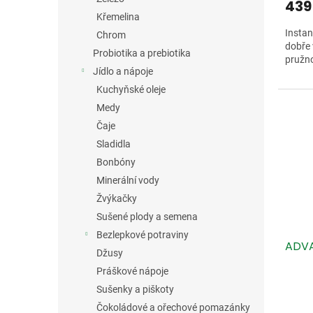
439
Křemelina
Insta
Chrom
dobře 
Probiotika a prebiotika
pružno
Jídlo a nápoje
Kuchyňské oleje
Medy
Čaje
Sladidla
Bonbóny
Minerální vody
Žvýkačky
Sušené plody a semena
Bezlepkové potraviny
ADVA
Džusy
Práškové nápoje
Sušenky a piškoty
Čokoládové a ořechové pomazánky