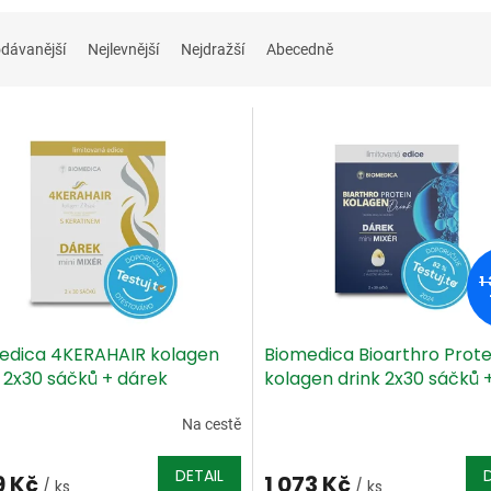
dávanější
Nejlevnější
Nejdražší
Abecedně
1
edica 4KERAHAIR kolagen
Biomedica Bioarthro Prote
k 2x30 sáčků + dárek
kolagen drink 2x30 sáčků 
odej
Na cestě
DETAIL
9 Kč
1 073 Kč
/ ks
/ ks