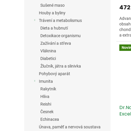
Sušené maso
472
Houby a byliny
Advanc
Trávení a metabolismus
obsah
Dieta a hubnutí
chondr
a extr
Detoxikace organismu
Zažívání a střeva
Novi
Vláknina
Diabetici
Žlučník, játra a slinivka
Pohybový aparát
Imunita
Rakytník
Hlíva
Reishi
Dr.N
Česnek
Exce
Echinacea
Únava, paměť a nervová soustava