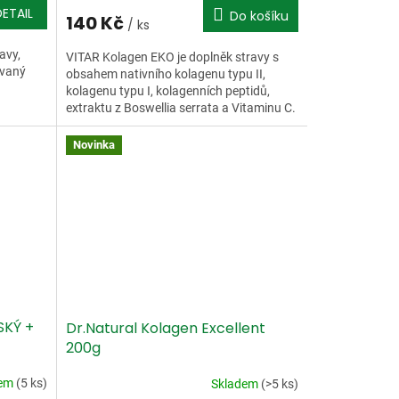
DETAIL
Do košíku
140 Kč
/ ks
avy,
VITAR Kolagen EKO je doplněk stravy s
ovaný
obsahem nativního kolagenu typu II,
kolagenu typu I, kolagenních peptidů,
extraktu z Boswellia serrata a Vitaminu C.
Jsou určeny zejména...
Novinka
SKÝ +
Dr.Natural Kolagen Excellent
200g
dem
(5 ks)
Skladem
(>5 ks)