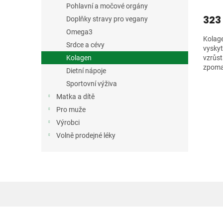
Pohlavní a močové orgány
323
Doplňky stravy pro vegany
Omega3
Kolage
Srdce a cévy
vyskyt
vzrůst
Kolagen
zpomal
Dietní nápoje
hydrol
Sportovní výživa
Matka a dítě
Pro muže
Výrobci
Volně prodejné léky
Z
á