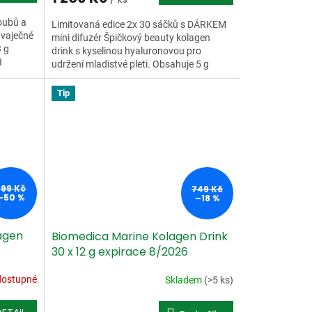
oubů a
Limitovaná edice 2x 30 sáčků s DÁRKEM
 vaječné
mini difuzér Špičkový beauty kolagen
3 g
drink s kyselinou hyaluronovou pro
I
udržení mladistvé pleti. Obsahuje 5 g
kolagenu z mořských ryb...
Tip
799 Kč
749 Kč
–50 %
–18 %
agen
Biomedica Marine Kolagen Drink
30 x 12 g expirace 8/2026
dostupné
Skladem
(>5 ks)