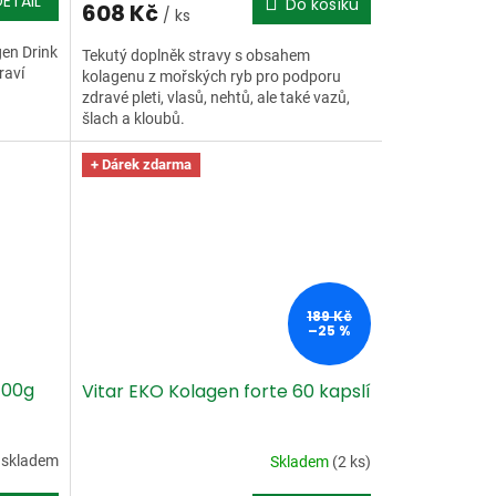
DETAIL
Do košíku
608 Kč
/ ks
en Drink
Tekutý doplněk stravy s obsahem
raví
kolagenu z mořských ryb pro podporu
zdravé pleti, vlasů, nehtů, ale také vazů,
šlach a kloubů.
+ Dárek zdarma
189 Kč
–25 %
100g
Vitar EKO Kolagen forte 60 kapslí
 skladem
Skladem
(2 ks)