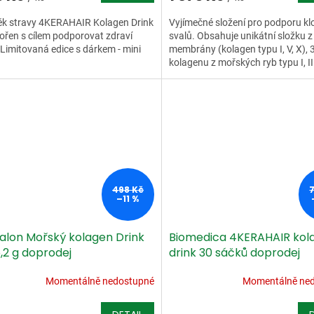
ěk stravy 4KERAHAIR Kolagen Drink
Vyjímečné složení pro podporu kl
vořen s cílem podporovat zdraví
svalů. Obsahuje unikátní složku z
 Limitovaná edice s dárkem - mini
membrány (kolagen typu I, V, X), 
kolagenu z mořských ryb typu I, II
a kyselinu...
498 Kč
–11 %
talon Mořský kolagen Drink
Biomedica 4KERAHAIR kol
,2 g doprodej
drink 30 sáčků doprodej
Momentálně nedostupné
Momentálně ne