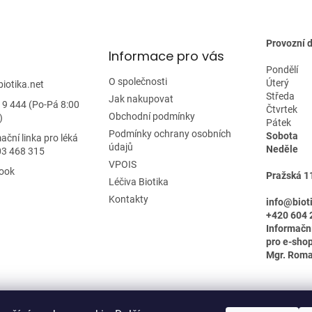
ý
p
i
s
Provozní 
u
Informace pro vás
Pondělí
O společnosti
Úterý
biotika.net
Středa
Jak nakupovat
19 444 (Po-Pá 8:00
Čtvrtek
Obchodní podmínky
)
Pátek
Podmínky ochrany osobních
Sobota
ační linka pro léká
údajů
Neděle
03 468 315
VPOIS
ook
Pražská 1
Léčiva Biotika
Kontakty
info@biot
+420 604 
Informačn
pro e-shop
Mgr. Rom