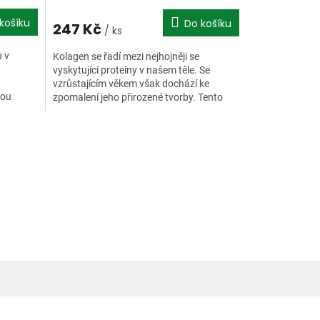
košíku
Do košíku
247 Kč
/ ks
ů v
Kolagen se řadí mezi nejhojněji se
vyskytující proteiny v našem těle. Se
vzrůstajícím věkem však dochází ke
nou
zpomalení jeho přirozené tvorby. Tento
tými...
degenerativní proces...