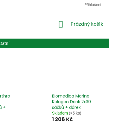
PODMÍNKY OCHRANY OSOBNÍCH ÚDAJŮ
Přihlášení
VPOIS
LÉČIVA BIOT
NÁKUPNÍ
Prázdný košík
KOŠÍK
tatní
rthro
Biomedica Marine
n
Kolagen Drink 2x30
ů +
sáčků + dárek
Skladem
(>5 ks)
1 206 Kč