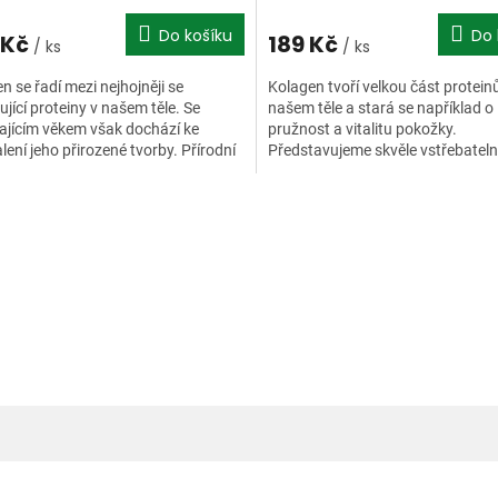
Do košíku
Do 
 Kč
189 Kč
/ ks
/ ks
n se řadí mezi nejhojněji se
Kolagen tvoří velkou část protein
ující proteiny v našem těle. Se
našem těle a stará se například o
ajícím věkem však dochází ke
pružnost a vitalitu pokožky.
ení jeho přirozené tvorby. Přírodní
Představujeme skvěle vstřebatel
yzovaný kolagen...
formu kolagenu, společně s důleži
O
v
l
á
d
a
c
í
p
r
v
k
y
v