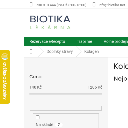
Přejít
730 819 444 (Po-Pá 8:00-16:00)
info@biotika.net
na
obsah
Rezervace eReceptu
Trápí mě
Volně prodejn
Domů
Doplňky stravy
Kolagen
P
Kol
o
s
Cena
Nejp
t
r
140
Kč
1206
Kč
a
n
n
í
p
a
Na skladě
7