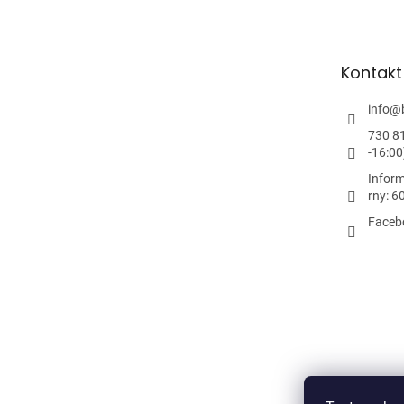
p
a
t
Kontakt
í
info
@
730 8
-16:00
Inform
rny: 6
Faceb