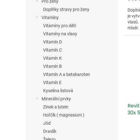
Pro ženy
Doplňky stravy pro ženy
Dopln
je vyt
Vitamíny
vlasů.
Vitamíny pro děti
mixér.
Vitamíny na vlasy
Vitamín D
Vitamín C
Vitamín K
Vitamín B
Vitamín A a betakaroten
Vitamín E
Kyselina listová
Minerální prvky
Revi
Zinek a lutein
30x 5
Hořčík ( magnesium )
Jód
Draslík
Železo