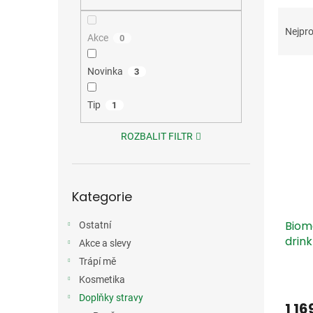
n
Ř
e
a
l
Nejpro
Akce
0
z
e
Novinka
V
3
n
ý
í
p
p
Tip
1
i
r
s
o
ROZBALIT FILTR
p
d
r
u
o
k
Přeskočit
Kategorie
d
t
kategorie
u
ů
Biom
Ostatní
k
drin
t
Akce a slevy
dopr
ů
Trápí mě
Kosmetika
Doplňky stravy
1 16