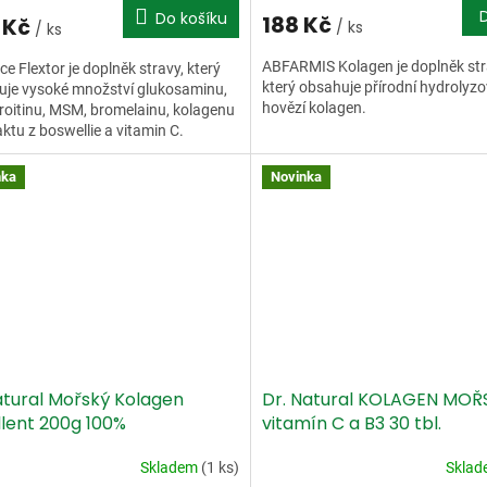
Do košíku
188 Kč
 Kč
/ ks
/ ks
ABFARMIS Kolagen je doplněk str
e Flextor je doplněk stravy, který
který obsahuje přírodní hydrolyz
uje vysoké množství glukosaminu,
hovězí kolagen.
oitinu, MSM, bromelainu, kolagenu
aktu z boswellie a vitamin C.
nka
Novinka
atural Mořský Kolagen
Dr. Natural KOLAGEN MOŘ
llent 200g 100%
vitamín C a B3 30 tbl.
Skladem
(1 ks)
Skla