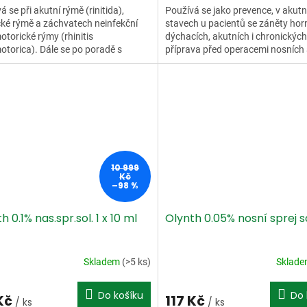
á se při akutní rýmě (rinitida),
Používá se jako prevence, v akutn
cké rýmě a záchvatech neinfekční
stavech u pacientů se záněty hor
torické rýmy (rhinitis
dýchacích, akutních i chronických
torica). Dále se po poradě s
příprava před operacemi nosních
m používá pro posílení odtoku...
vedlejších dutin, jako...
10 999
Kč
–98 %
h 0.1% nas.spr.sol. 1 x 10 ml
Olynth 0.05% nosní sprej s
Skladem
(>5 ks)
Sklad
Do košíku
Do 
 Kč
117 Kč
/ ks
/ ks