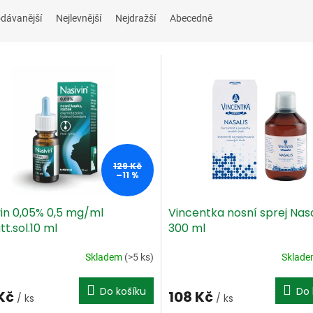
dávanější
Nejlevnější
Nejdražší
Abecedně
129 Kč
–11 %
vin 0,05% 0,5 mg/ml
Vincentka nosní sprej Nasa
tt.sol.10 ml
300 ml
Skladem
(>5 ks)
Sklad
Do košíku
Do 
 Kč
108 Kč
/ ks
/ ks