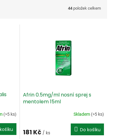
44
položek celkem
lis
Afrin 0.5mg/ml nosní sprej s
mentolem 15ml
em
(>5 ks)
Skladem
(>5 ks)
košíku
Do košíku
181 Kč
/ ks