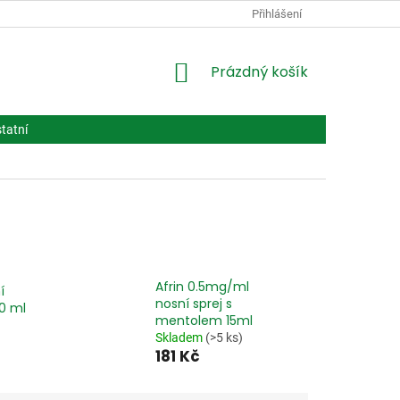
PODMÍNKY OCHRANY OSOBNÍCH ÚDAJŮ
Přihlášení
VPOIS
LÉČIVA BIOT
NÁKUPNÍ
Prázdný košík
KOŠÍK
tatní
Afrin 0.5mg/ml
í
nosní sprej s
00 ml
mentolem 15ml
Skladem
(>5 ks)
181 Kč