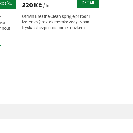
DETAIL
košíku
220 Kč
/ ks
Otrivin Breathe Clean sprej je přírodní
z
izotonický roztok mořské vody. Nosní
čku
tryska s bezpečnostním kroužkem.
chnout