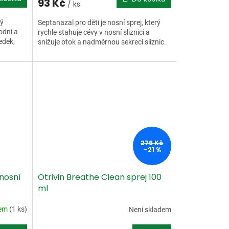
93 Kč
/ ks
ký
Septanazal pro děti je nosní sprej, který
odní a
rychle stahuje cévy v nosní sliznici a
edek,
snižuje otok a nadměrnou sekreci sliznic.
279 Kč
–21 %
 nosní
Otrivin Breathe Clean sprej 100
ml
dem
(1 ks)
Není skladem