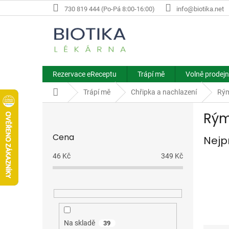
Přejít
730 819 444 (Po-Pá 8:00-16:00)
info@biotika.net
na
obsah
Rezervace eReceptu
Trápí mě
Volně prodejn
Domů
Trápí mě
Chřipka a nachlazení
Rý
P
Rý
o
s
Cena
Nejp
t
r
46
Kč
349
Kč
a
n
n
í
p
a
Na skladě
39