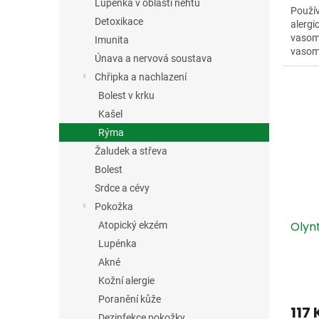
Lupénka v oblasti nehtů
Použív
Detoxikace
alergi
vasomo
Imunita
vasomo
Únava a nervová soustava
lékaře
Chřipka a nachlazení
Bolest v krku
Kašel
Rýma
Žaludek a střeva
Bolest
Srdce a cévy
Pokožka
Olynt
Atopický ekzém
Lupénka
Akné
Kožní alergie
Poranění kůže
117
Dezinfekce pokožky