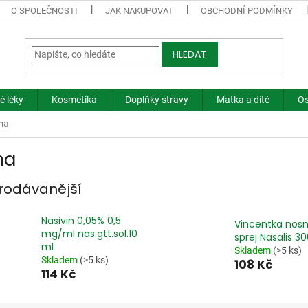
O SPOLEČNOSTI
JAK NAKUPOVAT
OBCHODNÍ PODMÍNKY
HLEDAT
é léky
Kosmetika
Doplňky stravy
Matka a dítě
Os
ma
ma
rodávanější
Nasivin 0,05% 0,5
Vincentka nosn
mg/ml nas.gtt.sol.10
sprej Nasalis 3
ml
Skladem
(>5 ks)
Skladem
(>5 ks)
108 Kč
114 Kč