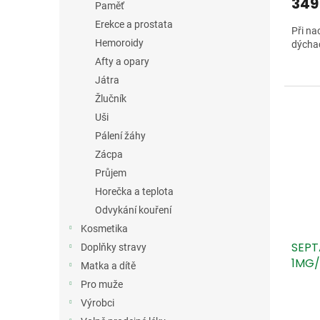
349
Paměť
Erekce a prostata
Při na
Hemoroidy
dýchac
Afty a opary
Játra
Žlučník
Uši
Pálení žáhy
Zácpa
Průjem
Horečka a teplota
Odvykání kouření
Kosmetika
SEPT
Doplňky stravy
1MG/
Matka a dítě
1X10
Pro muže
Výrobci