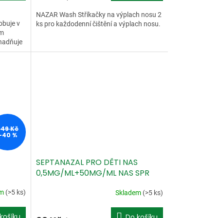
NAZAR Wash Stříkačky na výplach nosu 2
obuje v
ks pro každodenní čištění a výplach nosu.
ím
snadňuje
249 Kč
–40 %
SEPTANAZAL PRO DĚTI NAS
0,5MG/ML+50MG/ML NAS SPR
SOL 1X10ML
em
(>5 ks)
Skladem
(>5 ks)
košíku
Do košíku