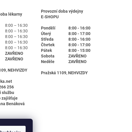
Provozní doba výdejny
doba lékarny
E-SHOPU
8:00 – 16:30
Pondělí
8:00 - 16:00
8:00 – 16:30
Úterý
8:00 - 17:00
8:00 – 16:30
Středa
8:00 - 16:00
8:00 – 16:30
Čtvrtek
8:00 - 17:00
8:00 – 16:30
Pátek
8:00 - 15:00
ZAVŘENO
Sobota
ZAVŘENO
ZAVŘENO
Neděle
ZAVŘENO
109, NEHVIZDY
Pražská 1109, NEHVIZDY
ika.net
266 256
í službu
 zajišťuje
ana Benáková