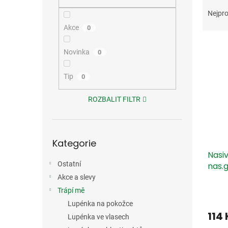
Ř
n
a
e
Nejpro
z
l
Akce
0
e
V
n
Novinka
0
ý
í
p
p
i
Tip
r
0
s
o
p
d
ROZBALIT FILTR
r
u
o
k
d
t
Přeskočit
Kategorie
kategorie
u
ů
Nasi
k
Ostatní
nas.g
t
ů
Akce a slevy
Trápí mě
Lupénka na pokožce
114
Lupénka ve vlasech