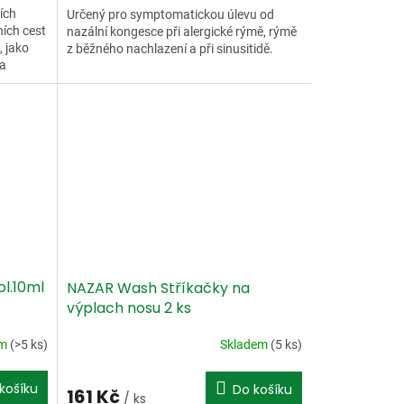
ích
Určený pro symptomatickou úlevu od
ních cest
nazální kongesce při alergické rýmě, rýmě
, jako
z běžného nachlazení a při sinusitidě.
 a
ol.10ml
NAZAR Wash Stříkačky na
výplach nosu 2 ks
em
(>5 ks)
Skladem
(5 ks)
košíku
Do košíku
161 Kč
/ ks