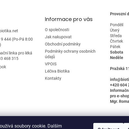
v
ý
p
Provozní 
Informace pro vás
i
s
Pondělí
O společnosti
u
Úterý
biotika.net
Středa
Jak nakupovat
19 444 (Po-Pá 8:00
Čtvrtek
Obchodní podmínky
)
Pátek
Podmínky ochrany osobních
Sobota
ační linka pro léká
údajů
Neděle
03 468 315
VPOIS
ook
Pražská 1
Léčiva Biotika
Kontakty
info@biot
+420 604 
Informačn
pro e-shop
Mgr. Rom
oužívá soubory cookie. Dalším