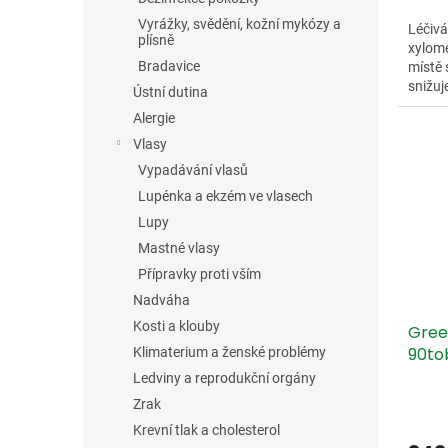
Vyrážky, svědění, kožní mykózy a
Léčivá
plísně
xylome
Bradavice
místě 
snižuj
Ústní dutina
dýchán
Alergie
Vlasy
Vypadávání vlasů
Lupénka a ekzém ve vlasech
Lupy
Mastné vlasy
Přípravky proti vším
Nadváha
Kosti a klouby
Gree
90to
Klimaterium a ženské problémy
Ledviny a reprodukční orgány
Zrak
Krevní tlak a cholesterol