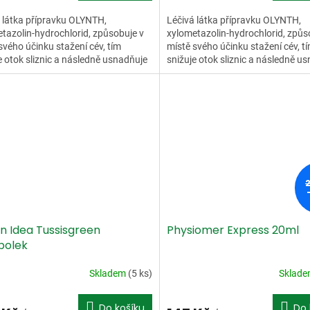
 látka přípravku OLYNTH,
Léčivá látka přípravku OLYNTH,
tazolin-hydrochlorid, způsobuje v
xylometazolin-hydrochlorid, způs
svého účinku stažení cév, tím
místě svého účinku stažení cév, t
e otok sliznic a následně usnadňuje
snižuje otok sliznic a následně u
í nosem a zlepšuje...
dýchání nosem a zlepšuje...
n Idea Tussisgreen
Physiomer Express 20ml
bolek
Skladem
(5 ks)
Sklad
Do košíku
Do 