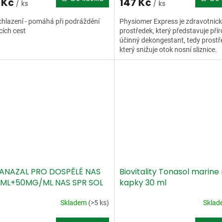
 Kč
147 Kč
/ ks
/ ks
chlazení - pomáhá při podráždění
Physiomer Express je zdravotnic
ích cest
prostředek, který představuje přír
účinný dekongestant, tedy prostř
který snižuje otok nosní sliznice.
ANAZAL PRO DOSPĚLÉ NAS
Biovitality Tonasol marine
ML+50MG/ML NAS SPR SOL
kapky 30 ml
ML
Skladem
(>5 ks)
Skla