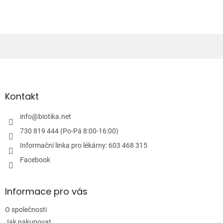
v
a
á
c
n
í
í
p
r
v
Z
k
á
y
p
v
ý
a
Kontakt
p
t
i
í
info
@
biotika.net
s
u
730 819 444 (Po-Pá 8:00-16:00)
Informační linka pro lékárny: 603 468 315
Facebook
Informace pro vás
O společnosti
Jak nakupovat