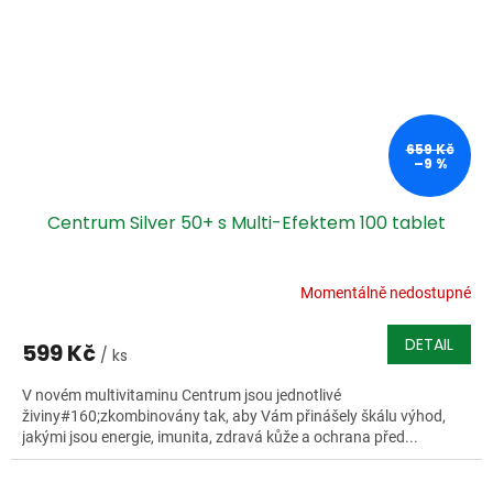
659 Kč
–9 %
Centrum Silver 50+ s Multi-Efektem 100 tablet
Momentálně nedostupné
DETAIL
599 Kč
/ ks
V novém multivitaminu Centrum jsou jednotlivé
živiny#160;zkombinovány tak, aby Vám přinášely škálu výhod,
jakými jsou energie, imunita, zdravá kůže a ochrana před...