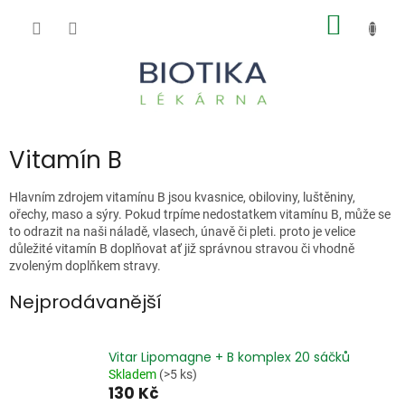
Přejít
NÁKUP
na
obsah
KOŠÍK
Vitamín B
Hlavním zdrojem vitamínu B jsou kvasnice, obiloviny, luštěniny,
ořechy, maso a sýry. Pokud trpíme nedostatkem vitamínu B, může se
to odrazit na naši náladě, vlasech, únavě či pleti. proto je velice
důležité vitamín B doplňovat ať již správnou stravou či vhodně
zvoleným doplňkem stravy.
Nejprodávanější
Vitar Lipomagne + B komplex 20 sáčků
Skladem
(>5 ks)
130 Kč