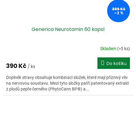
399 Kč
–2 %
Generica Neurotamin 60 kapsl
Skladem
(>5 ks)
Do košíku
390 Kč
/ ks
Doplněk stravy obsahuje kombinaci složek, které mají příznivý vliv
na nervovou soustavu. Mezi tyto složky patří patentovaný extrakt
z plodů pepře černého (PhytoCann BP®) a...