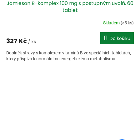
Jamieson B-komplex 100 mg s postupným uvolň. 60
tablet
Skladem
(>5 ks)
Do košíku
327 Kč
/ ks
Doplněk stravy s komplexem vitamínů B ve speciálních tabletách,
který přispívá k normálnímu energetickému metabolismu.