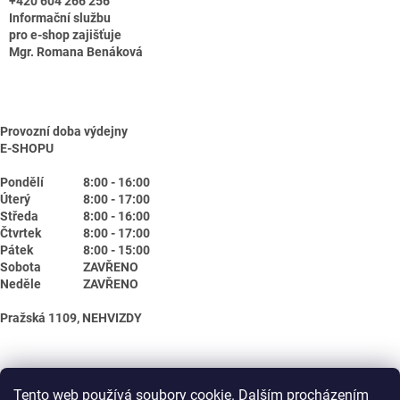
+420 604 266 256
Informační službu
pro e-shop zajišťuje
Mgr. Romana Benáková
Provozní doba výdejny
E-SHOPU
Pondělí
8:00 - 16:00
Úterý
8:00 - 17:00
Středa
8:00 - 16:00
Čtvrtek
8:00 - 17:00
Pátek
8:00 - 15:00
Sobota
ZAVŘENO
Neděle
ZAVŘENO
Pražská 1109, NEHVIZDY
Tento web používá soubory cookie. Dalším procházením