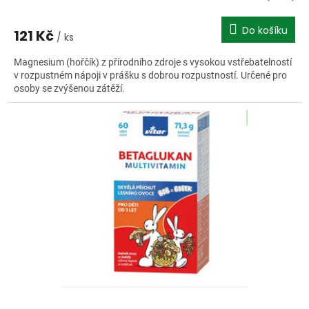
Do košíku
121 Kč
/ ks
Magnesium (hořčík) z přírodního zdroje s vysokou vstřebatelností
v rozpustném nápoji v prášku s dobrou rozpustností. Určené pro
osoby se zvýšenou zátěží.