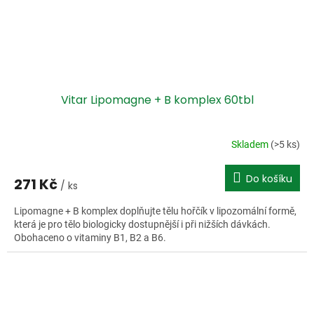
Vitar Lipomagne + B komplex 60tbl
Skladem
(>5 ks)
Do košíku
271 Kč
/ ks
Lipomagne + B komplex doplňujte tělu hořčík v lipozomální formě,
která je pro tělo biologicky dostupnější i při nižších dávkách.
Obohaceno o vitaminy B1, B2 a B6.