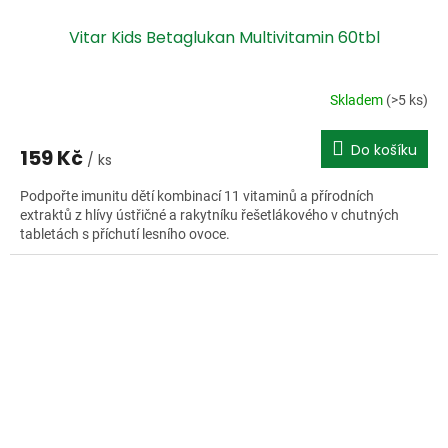
Vitar Kids Betaglukan Multivitamin 60tbl
Skladem
(>5 ks)
Do košíku
159 Kč
/ ks
Podpořte imunitu dětí kombinací 11 vitaminů a přírodních
extraktů z hlívy ústřičné a rakytníku řešetlákového v chutných
tabletách s příchutí lesního ovoce.