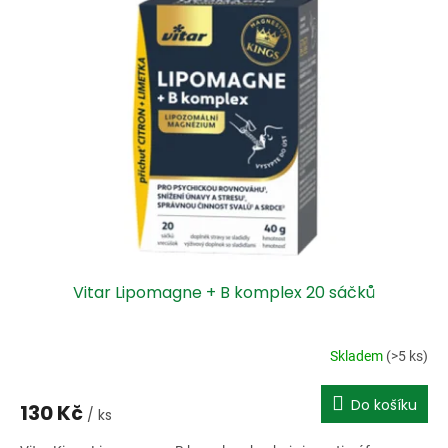
o
p
d
i
u
s
k
p
t
r
ů
o
d
u
k
t
ů
Vitar Lipomagne + B komplex 20 sáčků
Skladem
(>5 ks)
Do košíku
130 Kč
/ ks