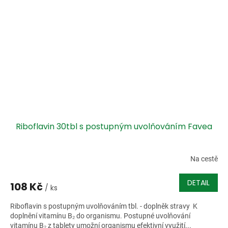
Riboflavin 30tbl s postupným uvolňováním Favea
Na cestě
DETAIL
108 Kč
/ ks
Riboflavin s postupným uvolňováním tbl. - doplněk stravy K
doplnění vitamínu B₂ do organismu. Postupné uvolňování
vitamínu B₂ z tablety umožní organismu efektivní využití...