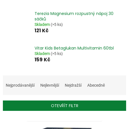
Terezia Magnesium rozpustný nápoj 30
sáčků
Skladem
(>5 ks)
121 Kč
Vitar Kids Betaglukan Multivitamin 60tbl
Skladem
(>5 ks)
159 Kč
Ř
a
Nejprodávanější
Nejlevnější
Nejdražší
Abecedně
z
e
n
OTEVŘÍT FILTR
í
p
V
r
ý