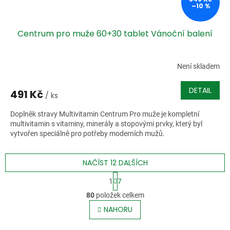
–10 %
Centrum pro muže 60+30 tablet Vánoční balení
Není skladem
DETAIL
491 Kč
/ ks
Doplněk stravy Multivitamin Centrum Pro muže je kompletní
multivitamin s vitaminy, minerály a stopovými prvky, který byl
vytvořen speciálně pro potřeby moderních mužů.
NAČÍST 12 DALŠÍCH
S
1
7
t
O
r
80
položek celkem
v
á
l
NAHORU
n
á
k
o
d