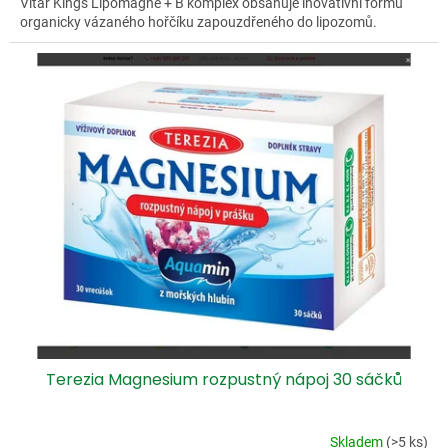
Vitar Kings Lipomagne + B komplex obsahuje inovativní formu
organicky vázaného hořčíku zapouzdřeného do lipozomů.
Terezia Magnesium rozpustný nápoj 30 sáčků
Skladem
(>5 ks)