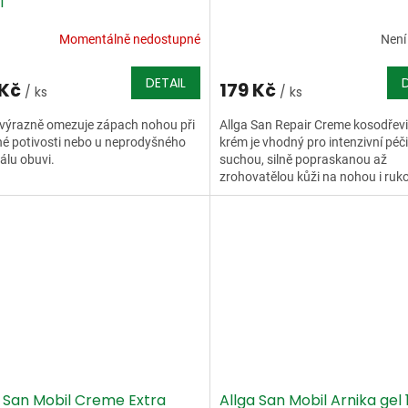
l
Momentálně nedostupné
Není
DETAIL
 Kč
179 Kč
/ ks
/ ks
 výrazně omezuje zápach nohou při
Allga San Repair Creme kosodřev
é potivosti nebo u neprodyšného
krém je vhodný pro intenzivní péči
álu obuvi.
suchou, silně popraskanou až
zrohovatělou kůži na nohou i ruk
a San Mobil Creme Extra
Allga San Mobil Arnika gel