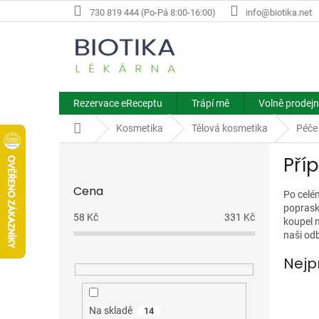
Přejít
730 819 444 (Po-Pá 8:00-16:00)
info@biotika.net
na
obsah
Rezervace eReceptu
Trápí mě
Volně prodejn
Domů
Kosmetika
Tělová kosmetika
Péče
P
Pří
o
s
Cena
t
Po celém
popraska
r
58
Kč
331
Kč
koupel n
a
naši odb
n
n
Nejp
í
p
a
Na skladě
14