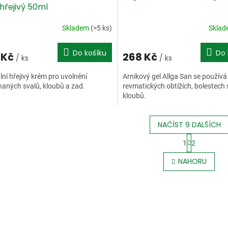
 hřejivý 50ml
Skladem
(>5 ks)
Skla
Do košíku
Do 
 Kč
268 Kč
/ ks
/ ks
lní hřejivý krém pro uvolnění
Arnikový gel Allga San se používá 
aných svalů, kloubů a zad.
revmatických obtížích, bolestech 
kloubů.
NAČÍST 9 DALŠÍCH
S
1
2
t
O
r
v
NAHORU
á
l
n
á
k
d
o
a
v
c
á
í
n
p
í