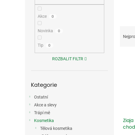
n
e
l
Akce
0
Ř
Novinka
0
a
Nejpro
z
Tip
0
e
V
n
ROZBALIT FILTR
ý
í
p
p
i
r
Přeskočit
s
o
Kategorie
kategorie
p
d
r
u
Ostatní
o
k
Akce a slevy
d
t
Trápí mě
u
ů
Ziaj
k
Kosmetika
chod
t
Tělová kosmetika