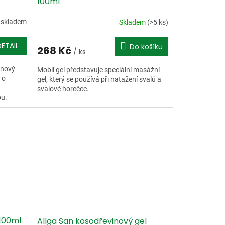
100ml
 skladem
Skladem
(>5 ks)
DETAIL
Do košíku
268 Kč
/ ks
inový
Mobil gel představuje speciální masážní
 o
gel, který se používá při natažení svalů a
svalové horečce.
ou.
 100ml
Allga San kosodřevinový gel