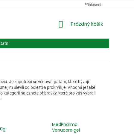
PODMÍNKY OCHRANY OSOBNÍCH ÚDAJŮ
Přihlášení
VPOIS
LÉČIVA BIOT
NÁKUPNÍ
Prázdný košík
KOŠÍK
tatní
péči. Je zapotřebí se věnovat patám, které bývají
 jim ulevili od bolesti a prokrvili je. Vhodná je také
 kategorii naleznete přípravky, které pro vás vybrali
.
MedPharma
20g
Venucare gel