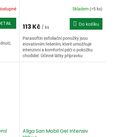
dostupné
Skladem
(>5 ks)
DETAIL
Do košíku
113 Kč
/ ks
Parasoftin exfoliační ponožky jsou
dnutí,
inovativním řešením, které umožňuje
intenzivní a komfortní péči o pokožku
chodidel. Účinné látky přípravku
Parasoftin pronikají do horní...
0ml
Allga San Mobil Gel Intensiv