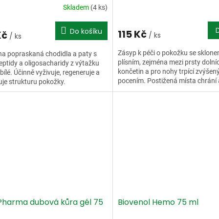
Skladem
(4 ks)
Do košíku
115 Kč
Kč
/ ks
/ ks
Zásyp k péči o pokožku se sklone
a popraskaná chodidla a paty s
plísním, zejména mezi prsty dolní
eptidy a oligosacharidy z výtažku
končetin a pro nohy trpící zvýše
 bílé. Účinně vyživuje, regeneruje a
pocením. Postižená místa chrání 
uje strukturu pokožky.
regeneruje. Při zvýšené potivosti..
harma dubová kůra gél 75
Biovenol Hemo 75 ml