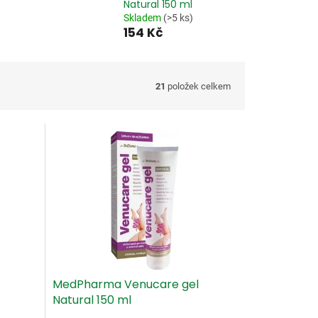
Natural 150 ml
Skladem
(>5 ks)
154 Kč
21
položek celkem
MedPharma Venucare gel
Natural 150 ml