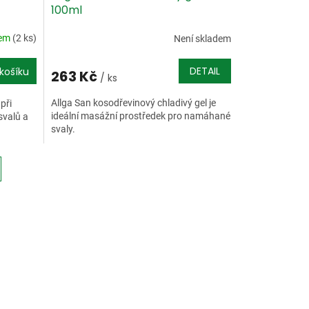
100ml
dem
(2 ks)
Není skladem
DETAIL
košíku
263 Kč
/ ks
Allga San kosodřevinový chladivý gel je
při
ideální masážní prostředek pro namáhané
svalů a
svaly.