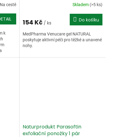
Na cestě
Skladem
(>5 ks)
DETAIL
Do košíku
154 Kč
/ ks
m k
MedPharma Venucare gel NATURAL
ch
poskytuje aktivní péči pro těžké a unavené
ným
nohy.
a
.
Naturprodukt Parasoftin
exfoliační ponožky 1 pár