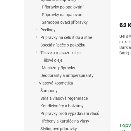
Přípravky po opalování
Přípravky na opalování
Samoopalovací přípravky
62 
Peelingy
Gel s 
Přípravky na celulitidu a strie
extrak
Speciální péče o pokožku
Bark 
Tělové a masážní oleje
Bark) 
adstri
Tělové oleje
Masážní přípravky
Deodoranty a antiperspiranty
Vlasová kosmetika
Šampony
Séra a vlasová regenerace
Kondicionéry a balzámy
Přípravky proti vypadávání vlasů
Hřebeny a kartáče na vlasy
Topv
Stylingové přípravky