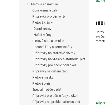
50 m
Pleťová kosmetika
Oční krémy a gely
Přípravky pro péči o rty
189
Pleťové krémy
Denní krémy
Spray
Noční krémy
zvýšen
Pleťová séra a emulze
materi
Pleťové kúry a koncentráty
Přípravky na stařecké skvrny
Přípravky na vrásky a stárnoucí pleť
Přípravky pro péči o oční okolí
Přípravky na čištění pleti
Pleťové masky
Pleťové oleje
Speciální péče o pleť
Přípravky pro péči o řasy a okolí
Přípravky na problematickou pleť
Allg