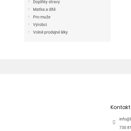
Doplňky stravy
Matka a dítě
Pro muže
Výrobci
Volně prodejné léky
Z
á
p
a
t
Kontakt
í
info
@
730 8