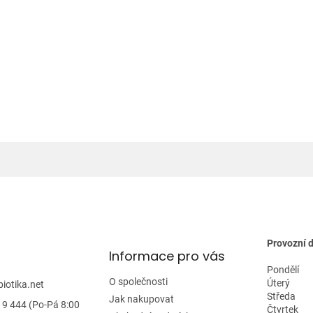
r
v
k
y
v
ý
p
i
s
u
Provozní 
Informace pro vás
Pondělí
O společnosti
Úterý
biotika.net
Středa
Jak nakupovat
19 444 (Po-Pá 8:00
Čtvrtek