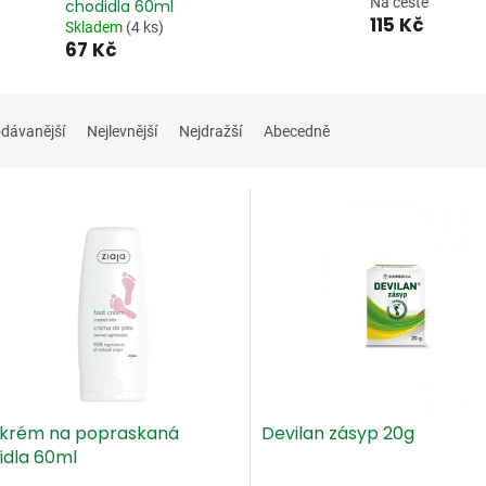
Na cestě
chodidla 60ml
115 Kč
Skladem
(4 ks)
67 Kč
dávanější
Nejlevnější
Nejdražší
Abecedně
a krém na popraskaná
Devilan zásyp 20g
idla 60ml