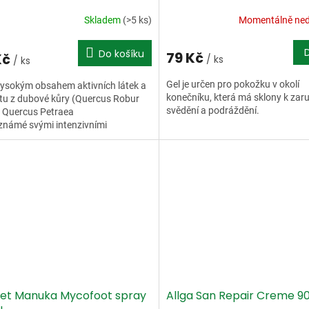
Skladem
(>5 ks)
Momentálně ne
Do košíku
79 Kč
Kč
/ ks
/ ks
Gel je určen pro pokožku v okolí
vysokým obsahem aktivních látek a
konečníku, která má sklony k zaru
tu z dubové kůry (Quercus Robur
svědění a podráždění.
a Quercus Petraea
známé svými intenzivními
ngentními...
et Manuka Mycofoot spray
Allga San Repair Creme 9