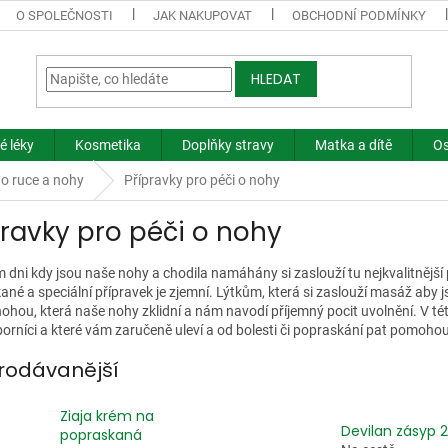
O SPOLEČNOSTI
JAK NAKUPOVAT
OBCHODNÍ PODMÍNKY
HLEDAT
é léky
Kosmetika
Doplňky stravy
Matka a dítě
Os
 o ruce a nohy
Přípravky pro péči o nohy
pravky pro péči o nohy
 dni kdy jsou naše nohy a chodila namáhány si zaslouží tu nejkvalitnější 
né a speciální přípravek je zjemní. Lýtkům, která si zaslouží masáž aby jsme
ohou, která naše nohy zklidní a nám navodí příjemný pocit uvolnění. V této
orníci a které vám zaručeně uleví a od bolesti či popraskání pat pomohou
rodávanější
Ziaja krém na
Devilan zásyp 
popraskaná