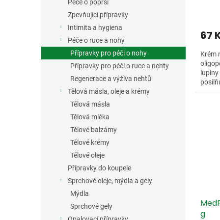
ů
Péče o poprsí
Zpevňující přípravky
Intimita a hygiena
67 
Péče o ruce a nohy
Přípravky pro péči o nohy
Krém n
oligop
Přípravky pro péči o ruce a nehty
lupiny
Regenerace a výživa nehtů
posilň
Tělová másla, oleje a krémy
Tělová másla
Tělová mléka
Tělové balzámy
Tělové krémy
Tělové oleje
Přípravky do koupele
Sprchové oleje, mýdla a gely
Mýdla
MedP
Sprchové gely
g
Opalovací přípravky