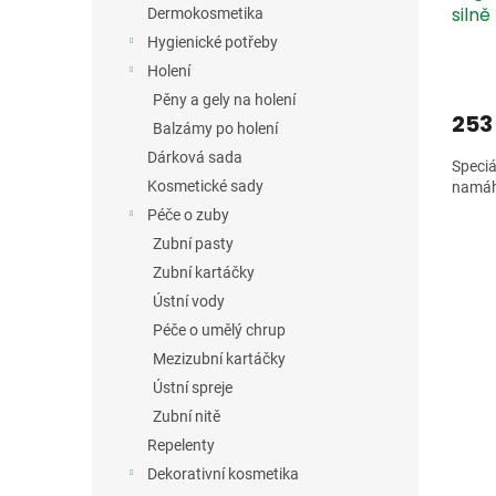
silně
Dermokosmetika
Hygienické potřeby
Holení
Pěny a gely na holení
253
Balzámy po holení
Dárková sada
Speciá
Kosmetické sady
namáh
Péče o zuby
Zubní pasty
Zubní kartáčky
Ústní vody
Péče o umělý chrup
Mezizubní kartáčky
Ústní spreje
Zubní nitě
Repelenty
Dekorativní kosmetika