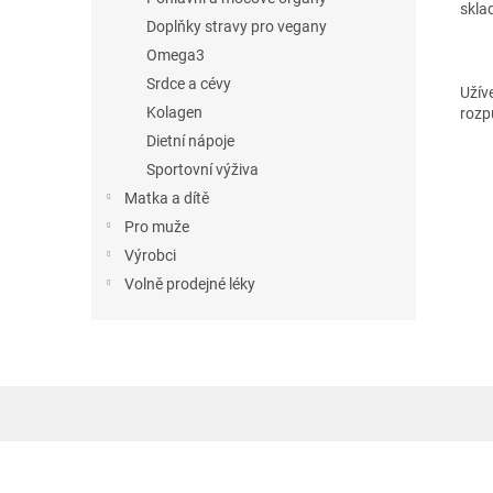
sklad
Doplňky stravy pro vegany
Omega3
Srdce a cévy
Užív
Kolagen
rozp
Dietní nápoje
Sportovní výživa
Matka a dítě
Pro muže
Výrobci
Volně prodejné léky
Z
á