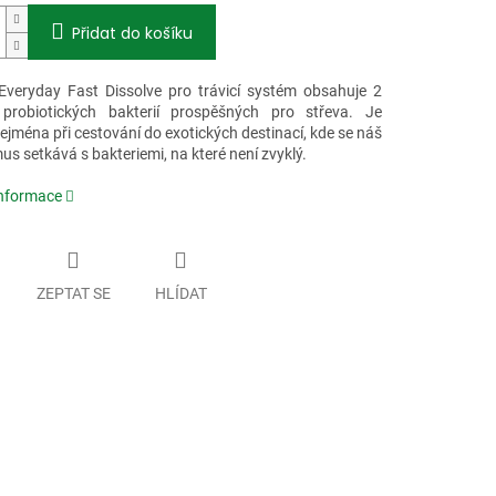
Přidat do košíku
 Everyday Fast Dissolve pro trávicí systém obsahuje 2
 probiotických bakterií prospěšných pro střeva. Je
jména při cestování do exotických destinací, kde se náš
s setkává s bakteriemi, na které není zvyklý.
informace
ZEPTAT SE
HLÍDAT