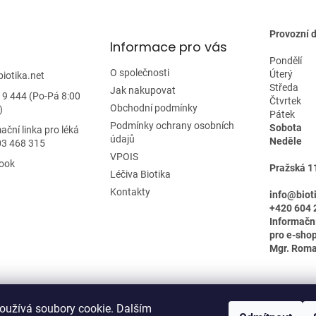
Provozní 
Informace pro vás
Pondělí
O společnosti
Úterý
biotika.net
Středa
Jak nakupovat
19 444 (Po-Pá 8:00
Čtvrtek
Obchodní podmínky
)
Pátek
Podmínky ochrany osobních
Sobota
ační linka pro léká
údajů
Neděle
03 468 315
VPOIS
ook
Pražská 1
Léčiva Biotika
Kontakty
info@biot
+420 604 
Informačn
pro e-shop
Mgr. Rom
oužívá soubory cookie. Dalším