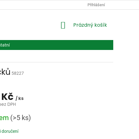
PODMÍNKY OCHRANY OSOBNÍCH ÚDAJŮ
Přihlášení
VPOIS
LÉČIVA BIOT
NÁKUPNÍ
Prázdný košík
KOŠÍK
tatní
čků
58227
 Kč
/ ks
bez DPH
dem
(>5 ks)
 doručení