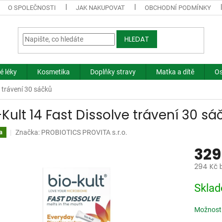
O SPOLEČNOSTI
JAK NAKUPOVAT
OBCHODNÍ PODMÍNKY
HLEDAT
é léky
Kosmetika
Doplňky stravy
Matka a dítě
Os
e trávení 30 sáčků
-Kult 14 Fast Dissolve trávení 30 sá
Značka:
PROBIOTICS PROVITA s.r.o.
a
329
294 Kč 
Měrná
Skla
cena:
Možnosti