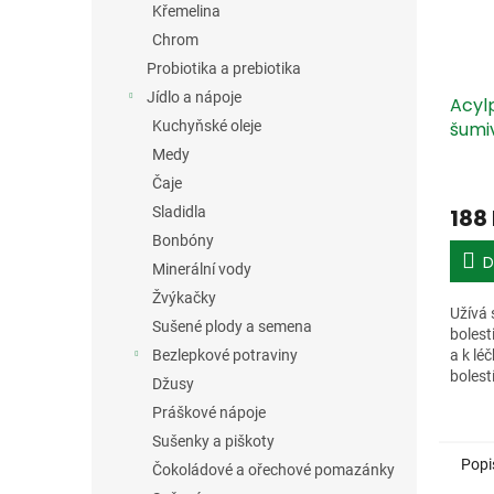
Křemelina
Chrom
Probiotika a prebiotika
Jídlo a nápoje
Acylp
šumi
Kuchyňské oleje
Medy
Čaje
188
Sladidla
Bonbóny
D
Minerální vody
Žvýkačky
Užívá 
Sušené plody a semena
bolest
a k lé
Bezlepkové potraviny
bolest
Džusy
užívat
Práškové nápoje
16-ti le
Sušenky a piškoty
Popi
Čokoládové a ořechové pomazánky