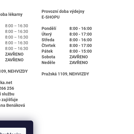
Provozní doba výdejny
doba lékarny
E-SHOPU
8:00 – 16:30
Pondělí
8:00 - 16:00
8:00 – 16:30
Úterý
8:00 - 17:00
8:00 – 16:30
Středa
8:00 - 16:00
8:00 – 16:30
Čtvrtek
8:00 - 17:00
8:00 – 16:30
Pátek
8:00 - 15:00
ZAVŘENO
Sobota
ZAVŘENO
ZAVŘENO
Neděle
ZAVŘENO
109, NEHVIZDY
Pražská 1109, NEHVIZDY
ika.net
266 256
í službu
 zajišťuje
ana Benáková