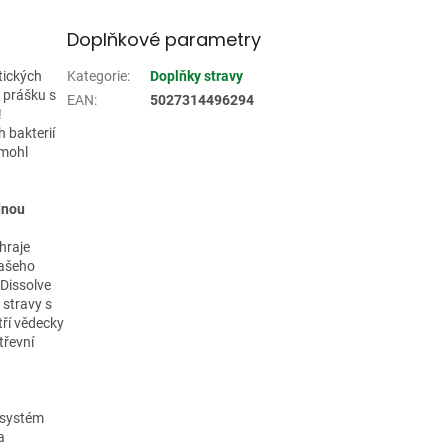
Doplňkové parametry
tických
Kategorie
:
Doplňky stravy
, prášku s
EAN
:
5027314496294
!
 bakterií
omohl
dnou
hraje
našeho
 Dissolve
 stravy s
tří vědecky
třevní
í systém
a