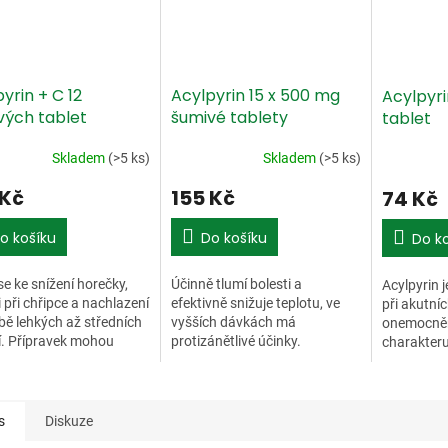
yrin + C 12
Acylpyrin 15 x 500 mg
Acylpyr
vých tablet
šumivé tablety
tablet
Skladem
(>5 ks)
Skladem
(>5 ks)
 Kč
155 Kč
74 Kč
o košíku
Do košíku
Do k
se ke snížení horečky,
Účinně tlumí bolesti a
Acylpyrin 
i při chřipce a nachlazení
efektivně snižuje teplotu, ve
při akutní
čbě lehkých až středních
vyšších dávkách má
onemocněn
í. Přípravek mohou
protizánětlivé účinky.
charakter
 dospělí a mladiství od
Potlačuje bolest při chřipce a
nachlazení
t.
nachlazení, bolest hlavy, zubů,
bolesti hla
bolest v zádech a...
záněty...
s
Diskuze