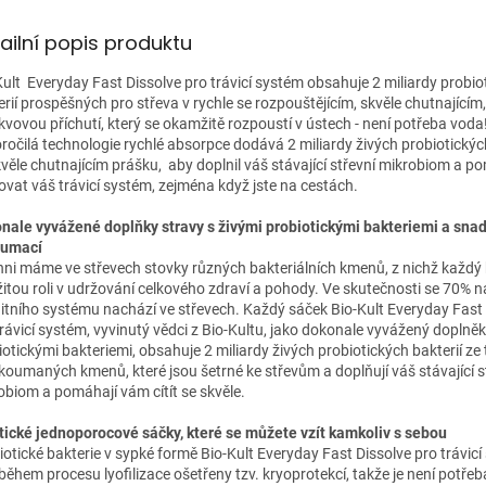
ailní popis produktu
Kult Everyday Fast Dissolve pro trávicí systém obsahuje 2 miliardy probio
erií prospěšných pro střeva v rychle se rozpouštějícím, skvěle chutnajícím
kvovou příchutí, který se okamžitě rozpoustí v ústech - není potřeba voda
ročilá technologie rychlé absorpce dodává 2 miliardy živých probiotických
kvěle chutnajícím prášku, aby doplnil váš stávající střevní mikrobiom a p
ovat váš trávicí systém, zejména když jste na cestách.
nale vyvážené doplňky stravy s živými probiotickými bakteriemi a sna
zumací
hni máme ve střevech stovky různých bakteriálních kmenů, z nichž každý 
žitou roli v udržování celkového zdraví a pohody. Ve skutečnosti se 70% 
itního systému nachází ve střevech. Každý sáček Bio-Kult Everyday Fast
trávicí systém, vyvinutý vědci z Bio-Kultu, jako dokonale vyvážený doplněk
iotickými bakteriemi, obsahuje 2 miliardy živých probiotických bakterií ze 
koumaných kmenů, které jsou šetrné ke střevům a doplňují váš stávající s
obiom a pomáhají vám cítít se skvěle.
tické jednoporocové sáčky, které se můžete vzít kamkoliv s sebou
iotické bakterie v sypké formě Bio-Kult Everyday Fast Dissolve pro trávic
 během procesu lyofilizace ošetřeny tzv. kryoprotekcí, takže je není potřeb