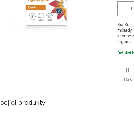
Bio-Kult
miliardy
vhodný ze
organismu
Detailní 
TISK
isející produkty