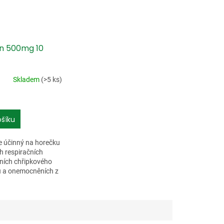
in 500mg 10
Skladem
(>5 ks)
ošíku
je účinný na horečku
ch respiračních
ích chřipkového
u a onemocněních z
. Dále je účinný na
vy a zubů, a na