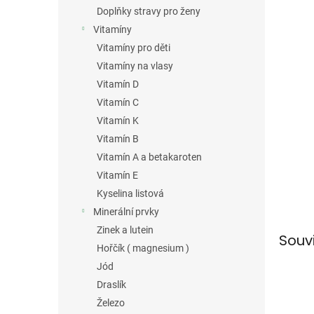
n
Doplňky stravy pro ženy
e
Vitamíny
l
Vitamíny pro děti
Vitamíny na vlasy
Vitamín D
Vitamín C
Vitamín K
Vitamín B
Vitamín A a betakaroten
Vitamín E
Kyselina listová
Minerální prvky
Zinek a lutein
Souv
Hořčík ( magnesium )
Jód
Draslík
Železo