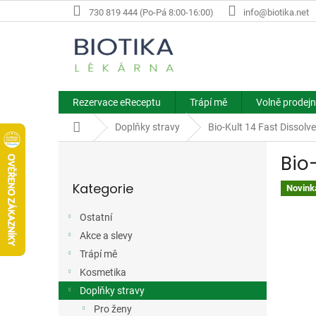
Přejít
730 819 444 (Po-Pá 8:00-16:00)
info@biotika.net
na
obsah
Rezervace eReceptu
Trápí mě
Volně prodejn
Domů
Doplňky stravy
Bio-Kult 14 Fast Dissolv
P
Bio
o
Přeskočit
s
Kategorie
kategorie
Novink
t
r
Ostatní
a
Akce a slevy
n
n
Trápí mě
í
Kosmetika
p
Doplňky stravy
a
Pro ženy