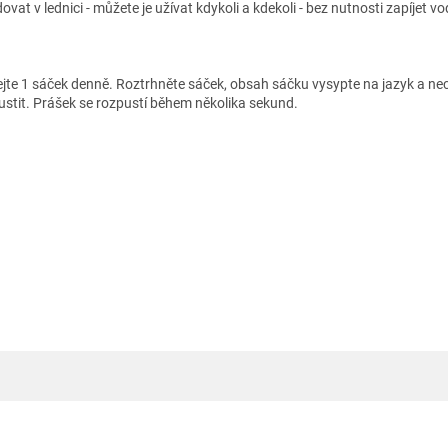
ovat v lednici - můžete je užívat kdykoli a kdekoli - bez nutnosti zapíjet v
ejte 1 sáček denně. Roztrhněte sáček, obsah sáčku vysypte na jazyk a ne
ustit. Prášek se rozpustí během několika sekund.