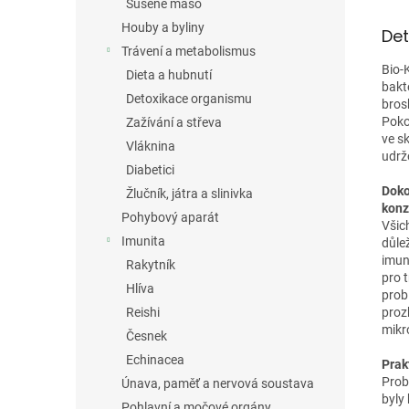
Sušené maso
Houby a byliny
Det
Trávení a metabolismus
Bio-
Dieta a hubnutí
bakt
Detoxikace organismu
bros
Poko
Zažívání a střeva
ve s
Vláknina
udrž
Diabetici
Doko
Žlučník, játra a slinivka
kon
Pohybový aparát
Všic
Imunita
důle
imun
Rakytník
pro 
Hlíva
prob
proz
Reishi
mikr
Česnek
Echinacea
Prak
Prob
Únava, paměť a nervová soustava
byly
Pohlavní a močové orgány