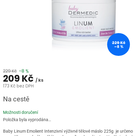
229 Kč
–8 %
229 Kč
–8 %
209 Kč
/ ks
173 Kč bez DPH
Měrná
Na cestě
cena:
Možnosti doručení
Položka byla vyprodána…
Baby Linum Emolient Intenzivní výživné tělové máslo 225g je určeno