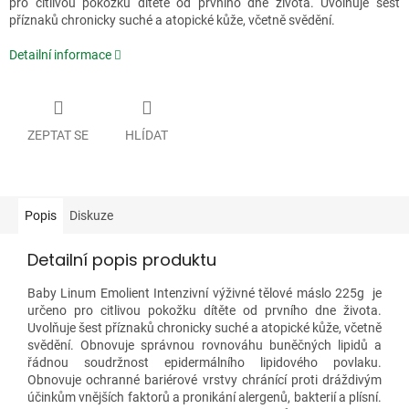
pro citlivou pokožku dítěte od prvního dne života. Uvolňuje šest
příznaků chronicky suché a atopické kůže, včetně svědění.
Detailní informace
ZEPTAT SE
HLÍDAT
Popis
Diskuze
Detailní popis produktu
Baby Linum Emolient Intenzivní výživné tělové máslo 225g je
určeno pro citlivou pokožku dítěte od prvního dne života.
Uvolňuje šest příznaků chronicky suché a atopické kůže, včetně
svědění. Obnovuje správnou rovnováhu buněčných lipidů a
řádnou soudržnost epidermálního lipidového povlaku.
Obnovuje ochranné bariérové vrstvy chránící proti dráždivým
účinkům vnějších faktorů a pronikání alergenů, bakterií a plísní.