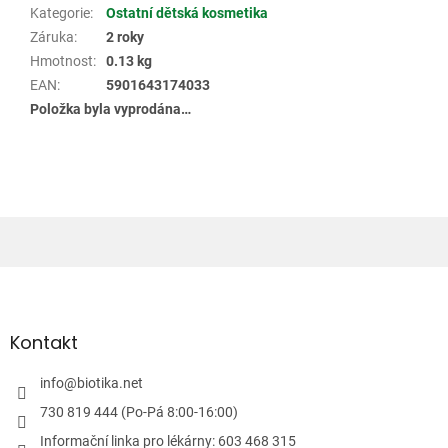
Kategorie
:
Ostatní dětská kosmetika
Záruka
:
2 roky
Hmotnost
:
0.13 kg
EAN
:
5901643174033
Položka byla vyprodána…
Z
á
p
a
Kontakt
t
í
info
@
biotika.net
730 819 444 (Po-Pá 8:00-16:00)
Informační linka pro lékárny: 603 468 315