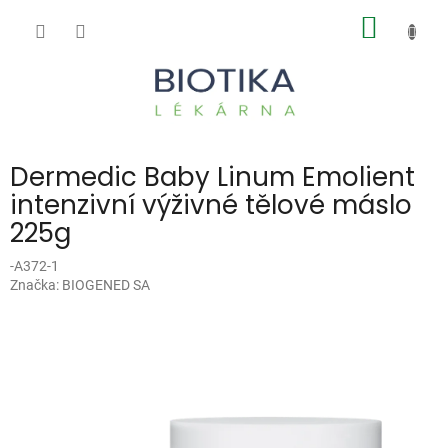
Přejít
NÁKUP
na
obsah
KOŠÍK
Dermedic Baby Linum Emolient
intenzivní výživné tělové máslo
225g
-A372-1
Značka:
BIOGENED SA