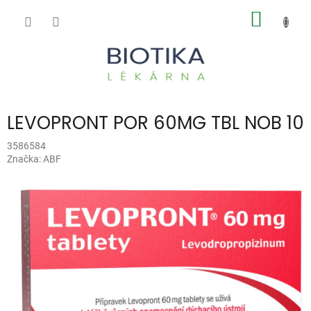
Přejít
NÁKUP
na
obsah
KOŠÍK
LEVOPRONT POR 60MG TBL NOB 10
3586584
Značka:
ABF