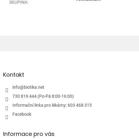
SKUPINA
:
Z
á
p
a
Kontakt
t
í
info
@
biotika.net
730 819 444 (Po-Pá 8:00-16:00)
Informační linka pro lékárny: 603 468 315
Facebook
Informace pro vás