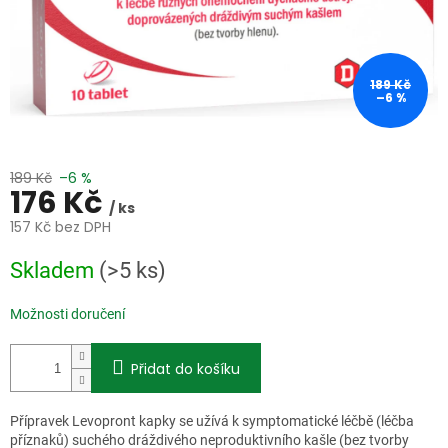
189 Kč
–6 %
189 Kč
–6 %
176 Kč
/ ks
157 Kč bez DPH
Měrná
Skladem
(>5 ks)
cena:
Možnosti doručení
Přidat do košíku
Přípravek Levopront kapky se užívá k symptomatické léčbě (léčba
příznaků) suchého dráždivého neproduktivního kašle (bez tvorby