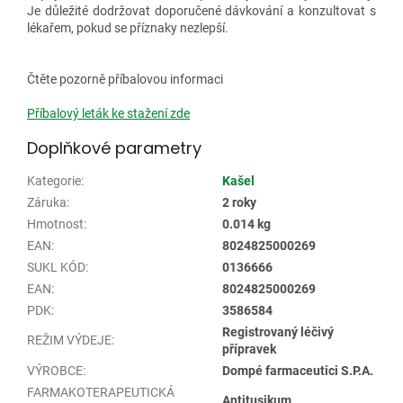
Je důležité dodržovat doporučené dávkování a konzultovat s
lékařem, pokud se příznaky nezlepší.
Čtěte pozorně příbalovou informaci
Příbalový leták ke stažení zde
Doplňkové parametry
Kategorie
:
Kašel
Záruka
:
2 roky
Hmotnost
:
0.014 kg
EAN
:
8024825000269
SUKL KÓD
:
0136666
EAN
:
8024825000269
PDK
:
3586584
Registrovaný léčivý
REŽIM VÝDEJE
:
přípravek
VÝROBCE
:
Dompé farmaceutici S.P.A.
FARMAKOTERAPEUTICKÁ
Antitusikum