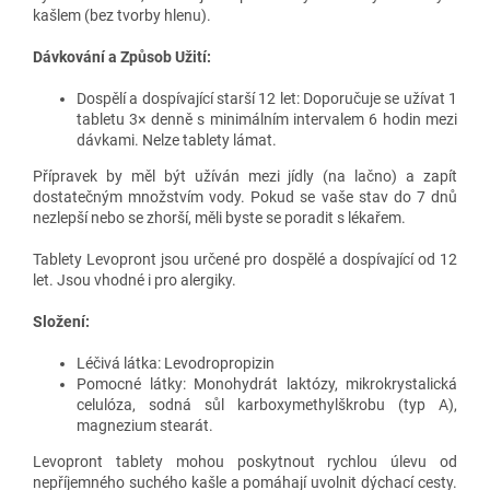
kašlem (bez tvorby hlenu).
Dávkování a Způsob Užití:
Dospělí a dospívající starší 12 let: Doporučuje se užívat 1
tabletu 3× denně s minimálním intervalem 6 hodin mezi
dávkami. Nelze tablety lámat.
Přípravek by měl být užíván mezi jídly (na lačno) a zapít
dostatečným množstvím vody. Pokud se vaše stav do 7 dnů
nezlepší nebo se zhorší, měli byste se poradit s lékařem.
Tablety Levopront jsou určené pro dospělé a dospívající od 12
let. Jsou vhodné i pro alergiky.
Složení:
Léčivá látka: Levodropropizin
Pomocné látky: Monohydrát laktózy, mikrokrystalická
celulóza, sodná sůl karboxymethylškrobu (typ A),
magnezium stearát.
Levopront tablety mohou poskytnout rychlou úlevu od
nepříjemného suchého kašle a pomáhají uvolnit dýchací cesty.