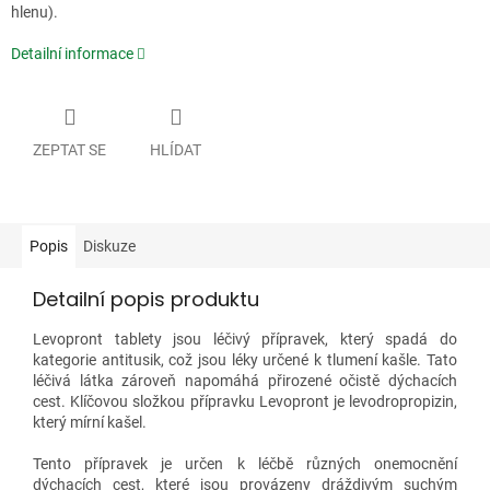
hlenu).
Detailní informace
ZEPTAT SE
HLÍDAT
Popis
Diskuze
Detailní popis produktu
Levopront tablety jsou léčivý přípravek, který spadá do
kategorie antitusik, což jsou léky určené k tlumení kašle. Tato
léčivá látka zároveň napomáhá přirozené očistě dýchacích
cest. Klíčovou složkou přípravku Levopront je levodropropizin,
který mírní kašel.
Tento přípravek je určen k léčbě různých onemocnění
dýchacích cest, které jsou provázeny dráždivým suchým