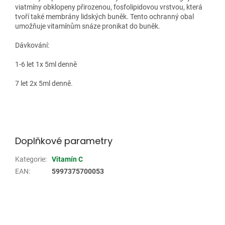
viatmíny obklopeny přirozenou, fosfolipidovou vrstvou, která
tvoří také membrány lidských buněk. Tento ochranný obal
umožňuje vitamínům snáze pronikat do buněk.
Dávkování:
1-6 let 1x 5ml denně
7 let 2x 5ml denně.
Doplňkové parametry
Kategorie
:
Vitamín C
EAN
:
5997375700053