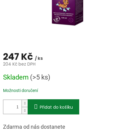
247 Kč
/ ks
204 Kč bez DPH
Měrná
Skladem
(>5 ks)
cena:
Možnosti doručení
Přidat do košíku
Zdarma od nás dostanete