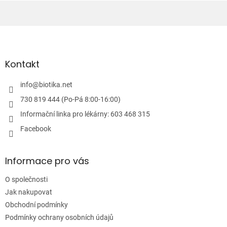
Z
á
p
a
Kontakt
t
í
info
@
biotika.net
730 819 444 (Po-Pá 8:00-16:00)
Informační linka pro lékárny: 603 468 315
Facebook
Informace pro vás
O společnosti
Jak nakupovat
Obchodní podmínky
Podmínky ochrany osobních údajů