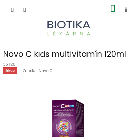
Přejít
NÁKUP
na
obsah
KOŠÍK
Novo C kids multivitamín 120ml
56126
Značka:
Novo C
Akce