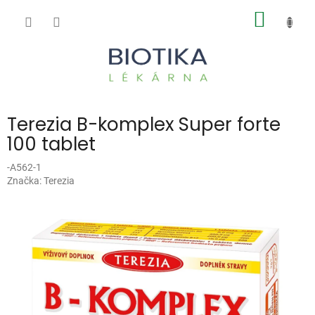
Přejít
NÁKUP
na
obsah
KOŠÍK
Terezia B-komplex Super forte
100 tablet
-A562-1
Značka:
Terezia