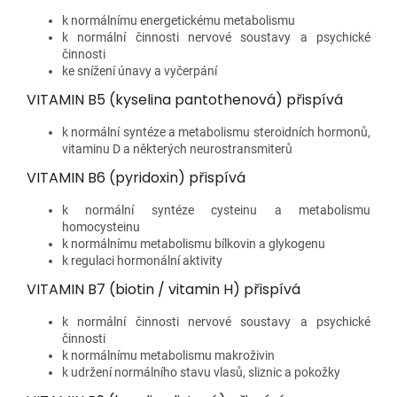
k normálnímu energetickému metabolismu
k normální činnosti nervové soustavy a psychické
činnosti
ke snížení únavy a vyčerpání
VITAMIN B5 (kyselina pantothenová) přispívá
k normální syntéze a metabolismu steroidních hormonů,
vitaminu D a některých neurostransmiterů
VITAMIN B6 (pyridoxin) přispívá
k normální syntéze cysteinu a metabolismu
homocysteinu
k normálnímu metabolismu bílkovin a glykogenu
k regulaci hormonální aktivity
VITAMIN B7 (biotin / vitamin H) přispívá
k normální činnosti nervové soustavy a psychické
činnosti
k normálnímu metabolismu makroživin
k udržení normálního stavu vlasů, sliznic a pokožky