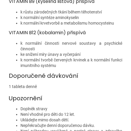
VITAMIN B9 (kyselina listová) přispívá
k růstu zárodečných tkání během těhotenství
k normální syntéze aminokyselin
k normální krvetvorbě a metabolismu homocysteinu
VITAMIN B12 (kobalamin) přispívá
k normální činnosti nervové soustavy a psychické
činnosti
ke snížení míry únavy a vyčerpání
k normální tvorbě červených krvinek a k normální funkci
imunitního systému
Doporučené dávkování
1 tableta denně
Upozornění
Doplněk stravy
Není vhodné pro děti do 12 let.
Ukládejte mimo dosah dětí.
Nepřekračujte denní doporučenou dávku.