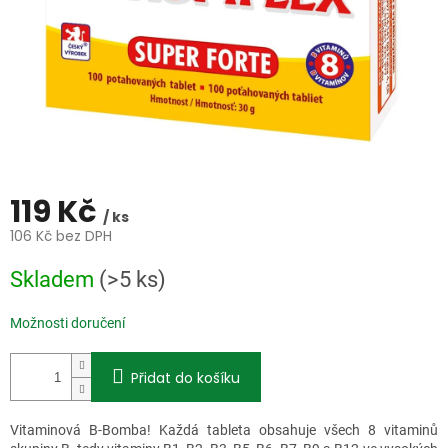
119 Kč
/ ks
106 Kč bez DPH
Měrná
Skladem
(>5 ks)
cena:
Možnosti doručení
Přidat do košíku
Vitaminová B-Bomba! Každá tableta obsahuje všech 8 vitaminů