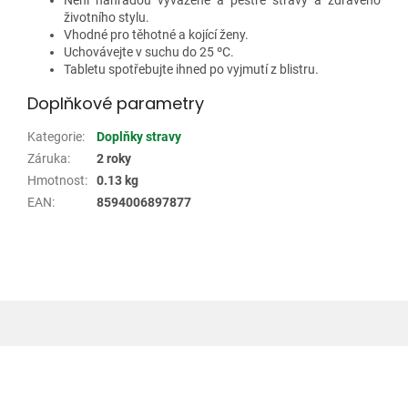
Není náhradou vyvážené a pestré stravy a zdravého
životního stylu.
Vhodné pro těhotné a kojící ženy.
Uchovávejte v suchu do 25 ºC.
Tabletu spotřebujte ihned po vyjmutí z blistru.
Doplňkové parametry
Kategorie
:
Doplňky stravy
Záruka
:
2 roky
Hmotnost
:
0.13 kg
EAN
:
8594006897877
Z
á
p