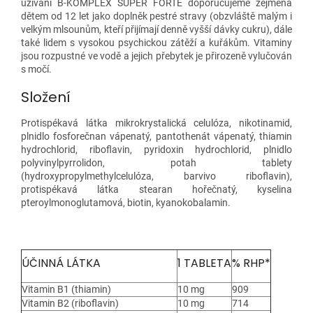
užívání B-KOMPLEX SUPER FORTE doporučujeme zejména
dětem od 12 let jako doplněk pestré stravy (obzvláště malým i
velkým mlsounům, kteří přijímají denně vyšší dávky cukru), dále
také lidem s vysokou psychickou zátěží a kuřákům. Vitaminy
jsou rozpustné ve vodě a jejich přebytek je přirozeně vylučován
s močí.
Složení
Protispékavá látka mikrokrystalická celulóza, nikotinamid,
plnidlo fosforečnan vápenatý, pantothenát vápenatý, thiamin
hydrochlorid, riboflavin, pyridoxin hydrochlorid, plnidlo
polyvinylpyrrolidon, potah tablety
(hydroxypropylmethylcelulóza, barvivo riboflavin),
protispékavá látka stearan hořečnatý, kyselina
pteroylmonoglutamová, biotin, kyanokobalamin.
ÚČINNÁ LÁTKA
1 TABLETA
% RHP*
Vitamin B1 (thiamin)
10 mg
909
Vitamin B2 (riboflavin)
10 mg
714