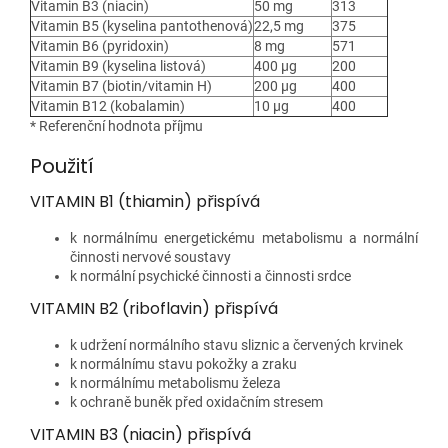
Vitamin B3 (niacin)
50 mg
313
Vitamin B5 (kyselina pantothenová)
22,5 mg
375
Vitamin B6 (pyridoxin)
8 mg
571
Vitamin B9 (kyselina listová)
400 µg
200
Vitamin B7 (biotin/vitamin H)
200 µg
400
Vitamin B12 (kobalamin)
10 µg
400
* Referenční hodnota příjmu
Použití
VITAMIN B1 (thiamin) přispívá
k normálnímu energetickému metabolismu a normální
činnosti nervové soustavy
k normální psychické činnosti a činnosti srdce
VITAMIN B2 (riboflavin) přispívá
k udržení normálního stavu sliznic a červených krvinek
k normálnímu stavu pokožky a zraku
k normálnímu metabolismu železa
k ochraně buněk před oxidačním stresem
VITAMIN B3 (niacin) přispívá