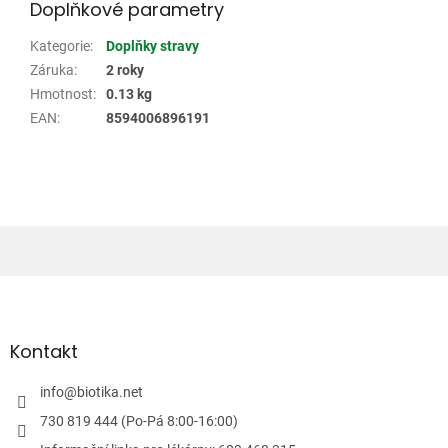
Doplňkové parametry
Kategorie
:
Doplňky stravy
Záruka
:
2 roky
Hmotnost
:
0.13 kg
EAN
:
8594006896191
Z
á
p
a
Kontakt
t
í
info
@
biotika.net
730 819 444 (Po-Pá 8:00-16:00)