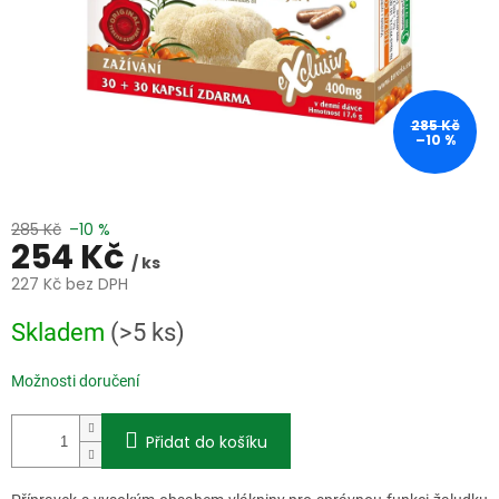
285 Kč
–10 %
285 Kč
–10 %
254 Kč
/ ks
227 Kč bez DPH
Měrná
Skladem
(>5 ks)
cena:
Možnosti doručení
Přidat do košíku