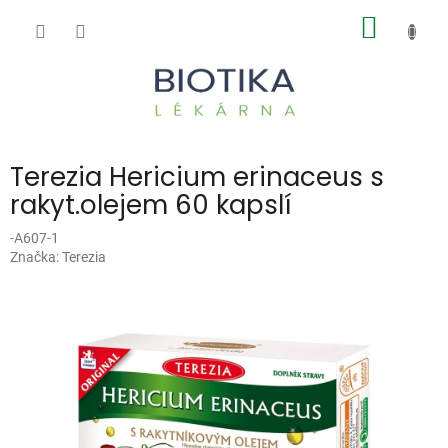
Přejít
NÁKUP
na
obsah
KOŠÍK
Terezia Hericium erinaceus s
rakyt.olejem 60 kapslí
-A607-1
Značka:
Terezia