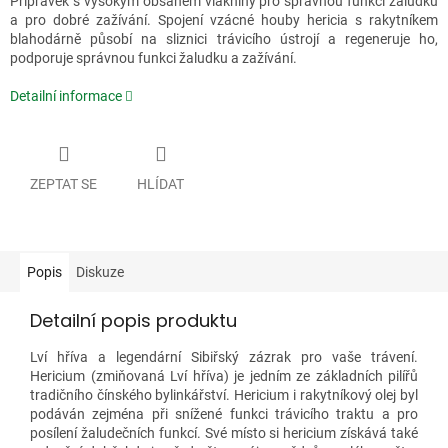
Přípravek s vysokým obsahem vlákniny pro správnou funkci žaludku
a pro dobré zažívání. Spojení vzácné houby hericia s rakytníkem
blahodárně působí na sliznici trávicího ústrojí a regeneruje ho,
podporuje správnou funkci žaludku a zažívání.
Detailní informace
ZEPTAT SE
HLÍDAT
Popis
Diskuze
Detailní popis produktu
Lví hříva a legendární Sibiřský zázrak pro vaše trávení.
Hericium (zmiňovaná Lví hříva) je jedním ze základních pilířů
tradičního čínského bylinkářství. Hericium i rakytníkový olej byl
podáván zejména při snížené funkci trávicího traktu a pro
posílení žaludečních funkcí. Své místo si hericium získává také