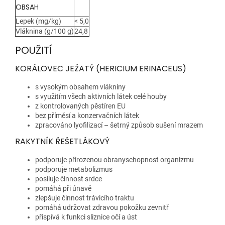
OBSAH
Lepek (mg/kg)
< 5,0
Vláknina (g/100 g)
24,8
POUŽITÍ
KORÁLOVEC JEŽATÝ (HERICIUM ERINACEUS)
s vysokým obsahem vlákniny
s využitím všech aktivních látek celé houby
z kontrolovaných pěstíren EU
bez příměsí a konzervačních látek
zpracováno lyofilizací – šetrný způsob sušení mrazem
RAKYTNÍK ŘEŠETLÁKOVÝ
podporuje přirozenou obranyschopnost organizmu
podporuje metabolizmus
posiluje činnost srdce
pomáhá při únavě
zlepšuje činnost trávicího traktu
pomáhá udržovat zdravou pokožku zevnitř
přispívá k funkci sliznice očí a úst