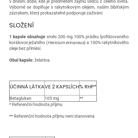
v dnešní době, kde je předmětem zájmu vědců z celého světa.
Výborně se doplňuje s rakytníkovým olejem, naším Sibiřským
zázrakem, který prokazatelně podporuje zažívání.
SLOŽENÍ
1 kapsle obsahuje
směs 200 mg 100% prášku lyofilizovaného
korálovce ježatého (
Hericium erinaceus
) a 100% rakytníkového
oleje bez příměsí.
Obal kapsle:
želatina.
ÚČINNÁ LÁTKA
VE 2 KAPSLÍCH
% RHP*
Betaglukan
105 mg
**
* Referenční hodnota příjmu
** Referenční hodnota příjmu není stanovena