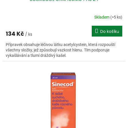
Skladem
(>5 ks)
Do košíku
134 Kč
/ ks
Přípravek obsahuje léčivou látku acetylcystein, která rozpouští
všechny složky, jež způsobují vazkost hlenu. Tím podporuje
vykašlávání a tlumí dráždivý kašel.