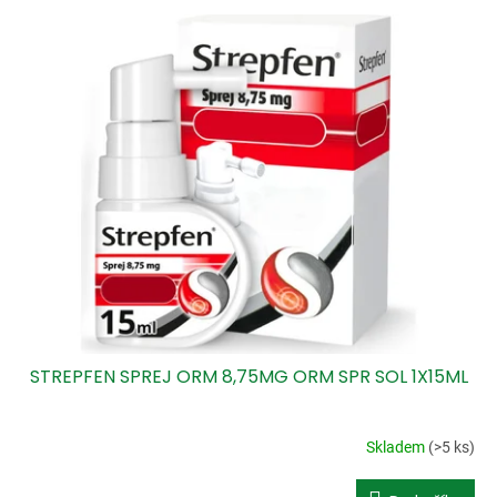
p
V
r
ý
o
p
d
i
u
s
k
p
t
r
ů
o
d
u
k
t
ů
STREPFEN SPREJ ORM 8,75MG ORM SPR SOL 1X15ML
Skladem
(>5 ks)