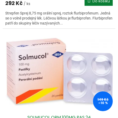
Do košíku
292 Kč
/ ks
Strepfen Sprej 8,75 mg orální sprej, roztok flurbiprofenum. Jedná
se o volně prodejný lék. Léčivou látkou je flurbiprofen. Flurbiprofen
patří do skupiny léčiv nazývaných...
149 Kč
–10 %
SOLMUCOL ORM 100MG PAS 24