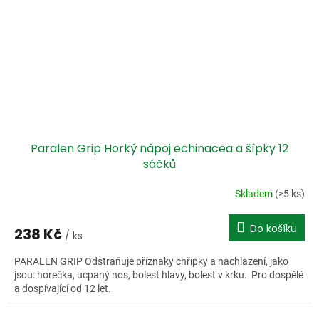
Paralen Grip Horký nápoj echinacea a šípky 12
sáčků
Skladem
(>5 ks)
Do košíku
238 Kč
/ ks
PARALEN GRIP Odstraňuje příznaky chřipky a nachlazení, jako
jsou: horečka, ucpaný nos, bolest hlavy, bolest v krku. Pro dospělé
a dospívající od 12 let.