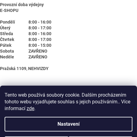
Provozní doba výdejny
E-SHOPU
Pondělí
8:00 - 16:00
Úterý
8:00 - 17:00
Středa
8:00 - 16:00
Čtvrtek
8:00 - 17:00
Pátek
8:00 - 15:00
Sobota
ZAVŘENO
Neděle
ZAVŘENO
Pražská 1109, NEHVIZDY
Tento web používá soubory cookie. Dalším procházením
tohoto webu vyjadřujete souhlas s jejich používáním.. Více
informací
zde
.
Nastavení
Vytvořil Shoptet