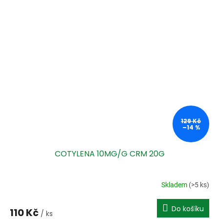
129 Kč
–14 %
COTYLENA 10MG/G CRM 20G
Skladem
(>5 ks)
Do košíku
110 Kč
/ ks