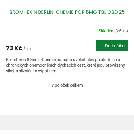
BROMHEXIN BERLIN-CHEMIE POR 8MG TBL OBD 25
Skladem
(>5 ks)
Do košíku
73 Kč
/ ks
Bromhexin 8 Berlin-Chemie pomáhá uvolnit hlen při akutních a
chronických onemocněních dýchacích cest, které jsou provázeny
silným slizničním výpotkem.
7
položek celkem
O
v
l
á
d
a
c
í
Z
p