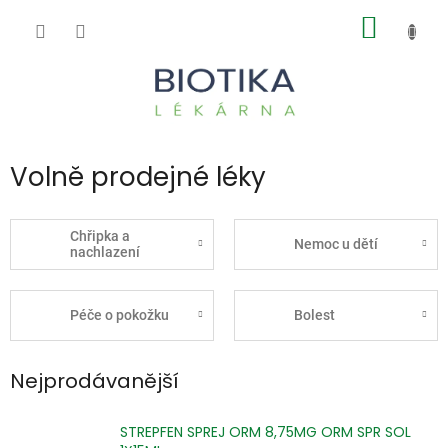
Přejít
NÁKUP
na
obsah
KOŠÍK
Volně prodejné léky
Chřipka a
Nemoc u dětí
nachlazení
Péče o pokožku
Bolest
Nejprodávanější
STREPFEN SPREJ ORM 8,75MG ORM SPR SOL