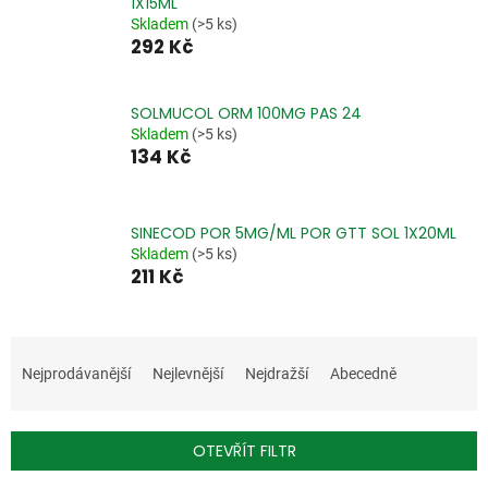
1X15ML
Skladem
(>5 ks)
292 Kč
SOLMUCOL ORM 100MG PAS 24
Skladem
(>5 ks)
134 Kč
SINECOD POR 5MG/ML POR GTT SOL 1X20ML
Skladem
(>5 ks)
211 Kč
Ř
a
Nejprodávanější
Nejlevnější
Nejdražší
Abecedně
z
e
n
OTEVŘÍT FILTR
í