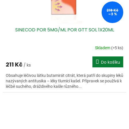
219 Kč
–3 %
SINECOD POR 5MG/ML POR GTT SOL 1X20ML
Skladem
(>5 ks)
Do košíku
211 Kč
/ ks
Obsahuje léčivou látku butamirát citrát, která patří do skupiny léků
nazývaných antitusika – léky tlumící kašel. Přípravek se používá k
léčbě suchého, dráždivého kašle různého...