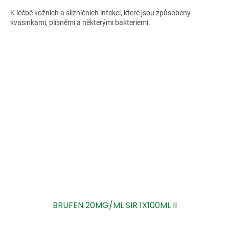
K léčbě kožních a slizničních infekcí, které jsou způsobeny
kvasinkami, plísněmi a některými bakteriemi.
BRUFEN 20MG/ML SIR 1X100ML II