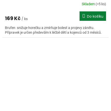
Skladem
(>5 ks)
Do košíku
169 Kč
/ ks
Brufen snižuje horečku a zmírňuje bolest a projevy zánětu.
Přípravek je určen především k léčbě dětí a kojenců od 3 měsíců.