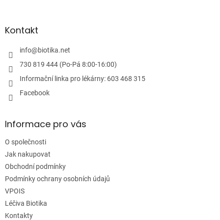
á
r
v
p
k
a
Kontakt
y
t
v
í
info
@
biotika.net
ý
p
730 819 444 (Po-Pá 8:00-16:00)
i
Informační linka pro lékárny: 603 468 315
s
u
Facebook
Informace pro vás
O společnosti
Jak nakupovat
Obchodní podmínky
Podmínky ochrany osobních údajů
VPOIS
Léčiva Biotika
Kontakty