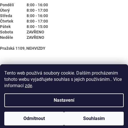
Pondělí
8:00 - 16:00
Úterý
8:00 - 17:00
Středa
8:00 - 16:00
Čtvrtek
8:00 - 17:00
Pátek
8:00 - 15:00
Sobota
ZAVŘENO
Neděle
ZAVŘENO
Pražská 1109, NEHVIZDY
Tento web používá soubory cookie. Dalším procházením
tohoto webu vyjadřujete souhlas s jejich používáním.. Více
informací
zde
.
Nastavení
Vytvořil Shoptet
Odmítnout
Souhlasím
Copyright 2026
Biotika.net
. Všechna práva vyhrazena.