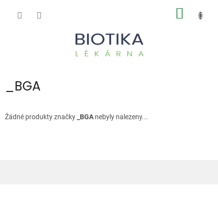
Přejít
NÁKUP
na
obsah
KOŠÍK
_BGA
Žádné produkty značky
_BGA
nebyly nalezeny...
Z
á
p