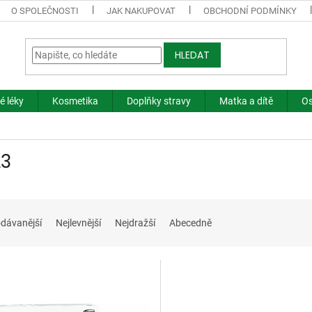
O SPOLEČNOSTI
JAK NAKUPOVAT
OBCHODNÍ PODMÍNKY
HLEDAT
é léky
Kosmetika
Doplňky stravy
Matka a dítě
Os
3
dávanější
Nejlevnější
Nejdražší
Abecedně