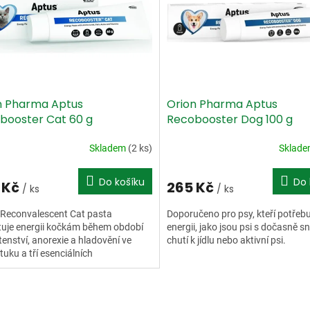
n Pharma Aptus
Orion Pharma Aptus
booster Cat 60 g
Recobooster Dog 100 g
Skladem
(2 ks)
Sklad
Do košíku
Do 
 Kč
265 Kč
/ ks
/ ks
 Reconvalescent Cat pasta
Doporučeno pro psy, kteří potřebu
tuje energii kočkám během období
energii, jako jsou psi s dočasně s
enství, anorexie a hladovění ve
chutí k jídlu nebo aktivní psi.
tuku a tří esenciálních
kyselin.