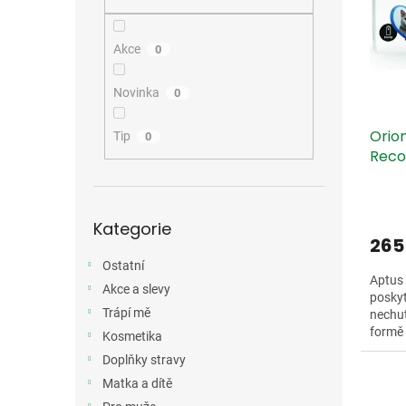
i
r
n
s
o
e
p
d
l
Akce
0
r
u
o
k
Novinka
0
d
t
u
ů
Orio
k
Tip
0
Reco
t
ů
Přeskočit
Kategorie
kategorie
265
Ostatní
Aptus
Akce a slevy
posky
Trápí mě
nechut
formě 
Kosmetika
amino
Doplňky stravy
Matka a dítě