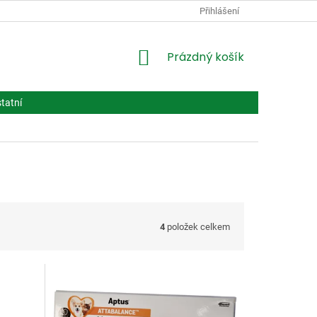
PODMÍNKY OCHRANY OSOBNÍCH ÚDAJŮ
Přihlášení
VPOIS
LÉČIVA BIOT
NÁKUPNÍ
Prázdný košík
KOŠÍK
tatní
4
položek celkem