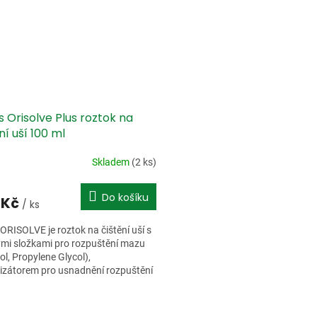
 Orisolve Plus roztok na
ní uší 100 ml
Skladem
(2 ks)
Do košíku
 Kč
/ ks
ORISOLVE je roztok na čištění uší s
mi složkami pro rozpuštění mazu
ol, Propylene Glycol),
lizátorem pro usnadnění rozpuštění
Polysorbate 80), s...
O
v