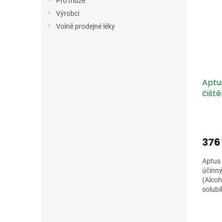
Pro muže
Výrobci
Volně prodejné léky
Aptus
čiště
376
Aptus 
účinný
(Alcoh
solubi
mazu (