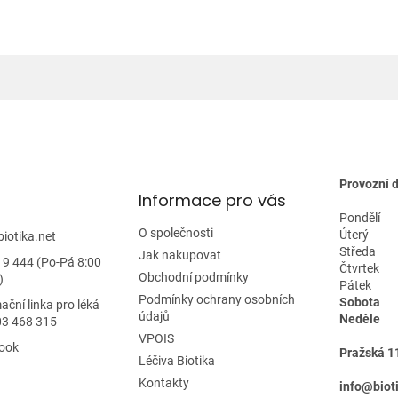
l
á
d
a
c
í
p
r
v
k
y
Provozní 
Informace pro vás
v
ý
Pondělí
p
O společnosti
Úterý
biotika.net
i
Středa
Jak nakupovat
19 444 (Po-Pá 8:00
s
Čtvrtek
Obchodní podmínky
)
u
Pátek
Podmínky ochrany osobních
Sobota
ační linka pro léká
údajů
Neděle
03 468 315
VPOIS
ook
Pražská 1
Léčiva Biotika
Kontakty
info@biot