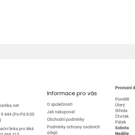
á
d
a
c
í
p
r
v
k
y
v
ý
p
i
s
u
Provozní 
Informace pro vás
Pondělí
O společnosti
Úterý
biotika.net
Středa
Jak nakupovat
19 444 (Po-Pá 8:00
Čtvrtek
Obchodní podmínky
)
Pátek
Podmínky ochrany osobních
Sobota
ační linka pro léká
údajů
Neděle
03 468 315