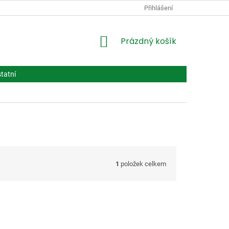
PODMÍNKY OCHRANY OSOBNÍCH ÚDAJŮ
Přihlášení
VPOIS
LÉČIVA BIOT
NÁKUPNÍ
Prázdný košík
KOŠÍK
tatní
1
položek celkem