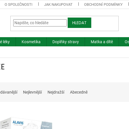
O SPOLEČNOSTI
JAK NAKUPOVAT
OBCHODNÍ PODMÍNKY
HLEDAT
é léky
Kosmetika
Doplňky stravy
Matka a dítě
Os
EE
dávanější
Nejlevnější
Nejdražší
Abecedně