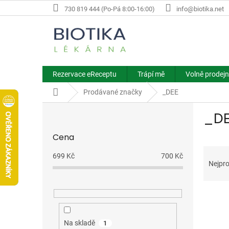
Přejít
730 819 444 (Po-Pá 8:00-16:00)
info@biotika.net
na
obsah
Rezervace eReceptu
Trápí mě
Volně prodejn
Domů
Prodávané značky
_DEE
P
_D
o
s
Cena
t
Ř
r
699
Kč
700
Kč
a
a
Nejpro
z
n
e
n
V
n
í
ý
í
p
p
p
a
Na skladě
1