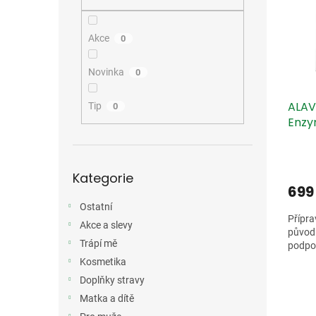
i
r
n
s
o
e
p
d
l
Akce
0
r
u
o
k
Novinka
0
d
t
u
ů
ALAV
k
Tip
0
Enzy
t
ů
Přeskočit
Kategorie
kategorie
699
Ostatní
Přípra
Akce a slevy
původu
Trápí mě
podpor
Kosmetika
Doplňky stravy
Matka a dítě