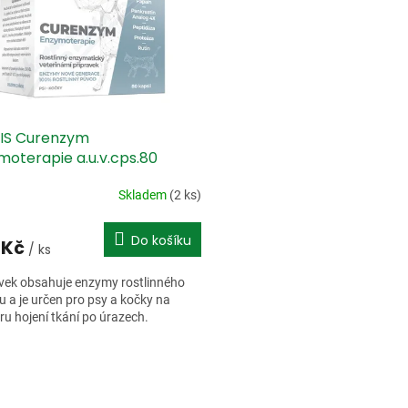
IS Curenzym
moterapie a.u.v.cps.80
Skladem
(2 ks)
Do košíku
 Kč
/ ks
vek obsahuje enzymy rostlinného
 a je určen pro psy a kočky na
u hojení tkání po úrazech.
O
v
l