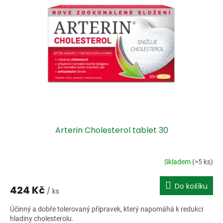
i
r
s
o
p
d
r
u
o
k
d
t
u
ů
k
t
ů
Arterin Cholesterol tablet 30
Skladem
(>5 ks)
Do košíku
424 Kč
/ ks
Účinný a dobře tolerovaný přípravek, který napomáhá k redukci
hladiny cholesterolu.