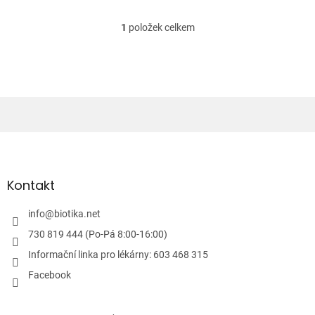
1
položek celkem
O
v
l
á
d
a
c
í
Z
p
á
r
v
p
k
a
Kontakt
y
t
v
í
info
@
biotika.net
ý
p
730 819 444 (Po-Pá 8:00-16:00)
i
Informační linka pro lékárny: 603 468 315
s
u
Facebook