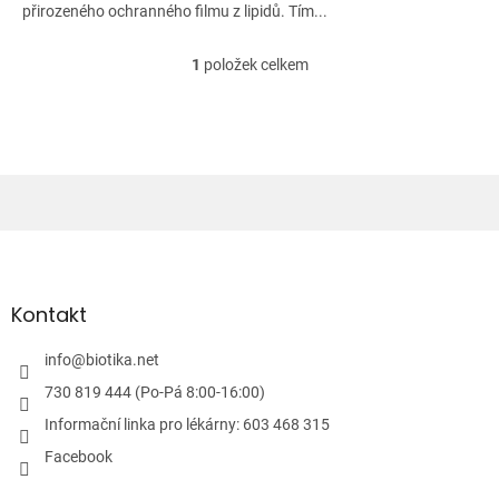
přirozeného ochranného filmu z lipidů. Tím...
1
položek celkem
O
v
l
á
d
a
c
í
Z
p
á
r
v
p
k
a
Kontakt
y
t
v
í
info
@
biotika.net
ý
p
730 819 444 (Po-Pá 8:00-16:00)
i
Informační linka pro lékárny: 603 468 315
s
u
Facebook