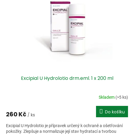
i
r
s
o
p
d
r
u
o
k
d
t
u
ů
k
t
ů
Excipial U Hydrolotio drm.eml. 1 x 200 ml
Skladem
(>5 ks)
Do košíku
260 Kč
/ ks
Excipial U Hydrolotio je přípravek určený k ochraně a ošetřování
pokožky. Zlepšuje a normalizuje její stav hydratací a tvorbou