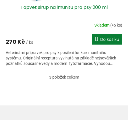
Topvet sirup na imunitu pro psy 200 ml
Skladem
(>5 ks)
Do košíku
270 Kč
/ ks
Veterinární přípravek pro psy k posílení funkce imunitního
systému. Originální receptura vyvinutá na základě nejnovějších
poznatků současné vědy a moderní fytofarmacie. Výhodou...
3
položek celkem
O
v
l
á
d
a
c
í
Z
p