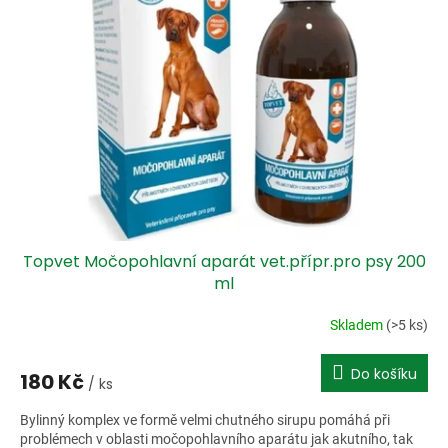
i
r
s
o
p
d
r
u
o
k
d
t
u
ů
k
t
ů
Topvet Močopohlavní aparát vet.přípr.pro psy 200
ml
Skladem
(>5 ks)
Do košíku
180 Kč
/ ks
Bylinný komplex ve formě velmi chutného sirupu pomáhá při
problémech v oblasti močopohlavního aparátu jak akutního, tak