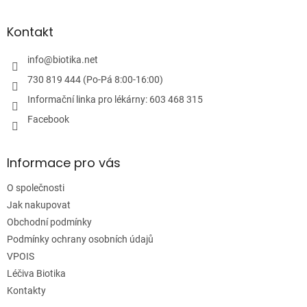
á
r
v
p
k
a
Kontakt
y
t
v
í
info
@
biotika.net
ý
p
730 819 444 (Po-Pá 8:00-16:00)
i
Informační linka pro lékárny: 603 468 315
s
u
Facebook
Informace pro vás
O společnosti
Jak nakupovat
Obchodní podmínky
Podmínky ochrany osobních údajů
VPOIS
Léčiva Biotika
Kontakty