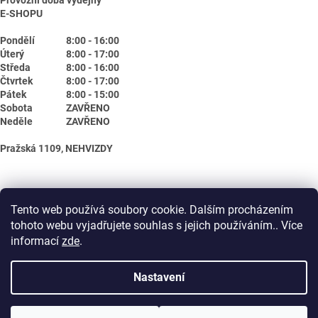
E-SHOPU
Pondělí
8:00 - 16:00
Úterý
8:00 - 17:00
Středa
8:00 - 16:00
Čtvrtek
8:00 - 17:00
Pátek
8:00 - 15:00
Sobota
ZAVŘENO
Neděle
ZAVŘENO
Pražská 1109, NEHVIZDY
Tento web používá soubory cookie. Dalším procházením
tohoto webu vyjadřujete souhlas s jejich používáním.. Více
informací
zde
.
Nastavení
Vytvořil Shoptet