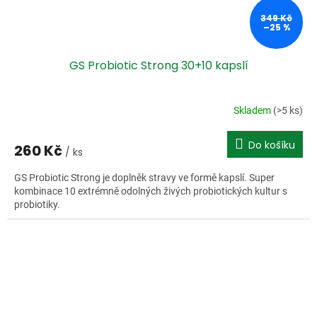
349 Kč
–25 %
GS Probiotic Strong 30+10 kapslí
Skladem
(>5 ks)
Do košíku
260 Kč
/ ks
GS Probiotic Strong je doplněk stravy ve formě kapslí. Super
kombinace 10 extrémně odolných živých probiotických kultur s
probiotiky.