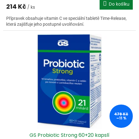
Do košíku
214 Kč
/ ks
Přípravek obsahuje vitamin C ve speciální tabletě Time-Release,
která zajišťuje jeho postupné uvolňování.
479 Kč
–11 %
GS Probiotic Strong 60+20 kapslí