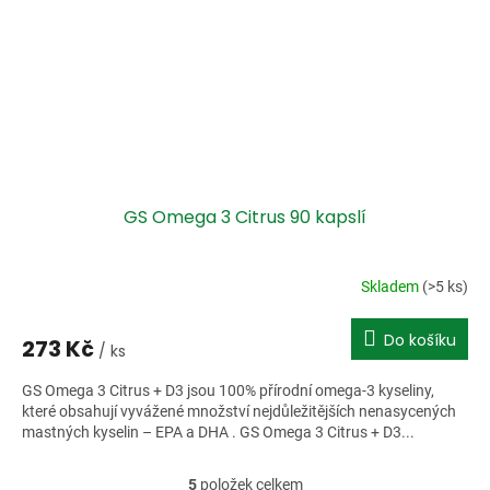
GS Omega 3 Citrus 90 kapslí
Skladem
(>5 ks)
Do košíku
273 Kč
/ ks
GS Omega 3 Citrus + D3 jsou 100% přírodní omega-3 kyseliny,
které obsahují vyvážené množství nejdůležitějších nenasycených
mastných kyselin – EPA a DHA . GS Omega 3 Citrus + D3...
5
položek celkem