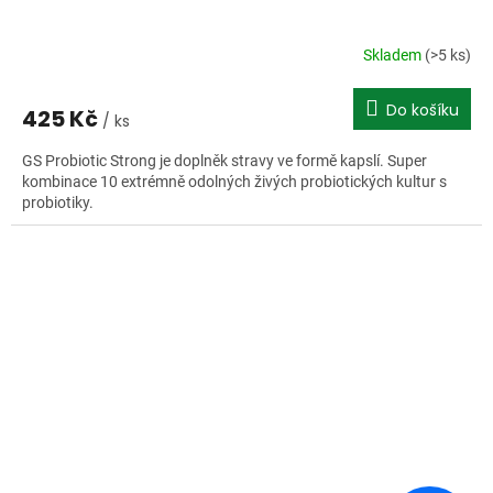
Skladem
(>5 ks)
Do košíku
425 Kč
/ ks
GS Probiotic Strong je doplněk stravy ve formě kapslí. Super
kombinace 10 extrémně odolných živých probiotických kultur s
probiotiky.