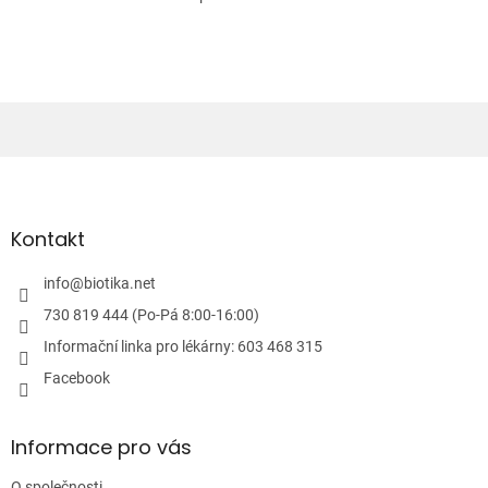
O
v
l
á
d
a
c
í
Z
p
á
r
v
p
k
a
Kontakt
y
t
v
í
info
@
biotika.net
ý
p
730 819 444 (Po-Pá 8:00-16:00)
i
Informační linka pro lékárny: 603 468 315
s
u
Facebook
Informace pro vás
O společnosti