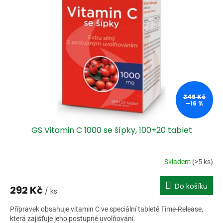
i
r
s
o
p
d
r
u
o
k
d
t
u
ů
k
t
ů
349 Kč
–16 %
GS Vitamin C 1000 se šípky, 100+20 tablet
Skladem
(>5 ks)
Do košíku
292 Kč
/ ks
Přípravek obsahuje vitamin C ve speciální tabletě Time-Release,
která zajišťuje jeho postupné uvolňování.