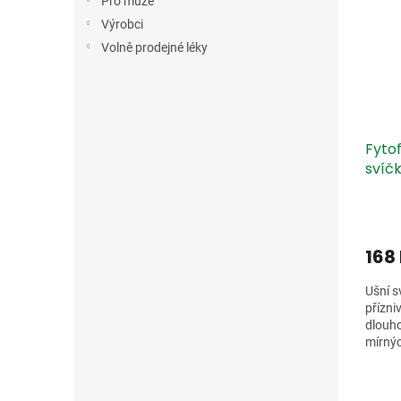
Pro muže
Výrobci
Volně prodejné léky
Fyto
svíčk
168
Ušní 
přízni
dlouho
mírnýc
svrben