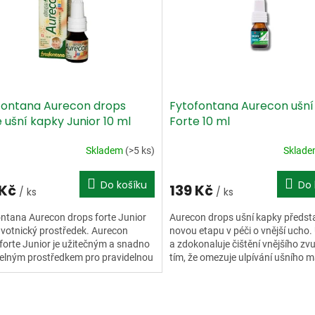
fontana Aurecon drops
Fytofontana Aurecon ušní
 ušní kapky Junior 10 ml
Forte 10 ml
Skladem
(>5 ks)
Sklad
Do košíku
Do 
 Kč
139 Kč
/ ks
/ ks
ntana Aurecon drops forte Junior
Aurecon drops ušní kapky předsta
avotnický prostředek. Aurecon
novou etapu v péči o vnější ucho.
forte Junior je užitečným a snadno
a zdokonaluje čištění vnějšího z
elným prostředkem pro pravidelnou
tím, že omezuje ulpívání ušního 
 pokožku...
stěnách...