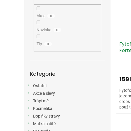
i
r
n
s
o
e
p
d
l
Akce
0
r
u
o
k
Novinka
0
d
t
u
ů
Fyto
k
Tip
0
Forte
t
ů
Přeskočit
Kategorie
kategorie
159
Ostatní
Fytofo
Akce a slevy
je zdr
Trápí mě
drops 
použit
Kosmetika
péči o
Doplňky stravy
Matka a dítě