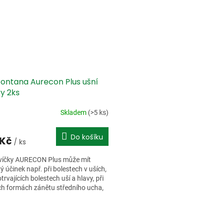
fontana Aurecon Plus ušní
y 2ks
Skladem
(>5 ks)
Do košíku
 Kč
/ ks
svíčky AURECON Plus může mít
vý účinek např. při bolestech v uších,
trvajících bolestech uší a hlavy, při
h formách zánětu středního ucha,
í v uchu,...
O
v