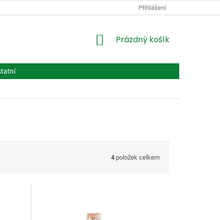
PODMÍNKY OCHRANY OSOBNÍCH ÚDAJŮ
Přihlášení
VPOIS
LÉČIVA BIOT
NÁKUPNÍ
Prázdný košík
KOŠÍK
tatní
4
položek celkem