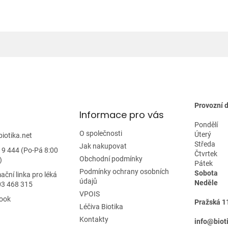
l
á
d
a
c
í
p
r
v
k
y
Provozní 
Informace pro vás
v
ý
Pondělí
p
O společnosti
Úterý
biotika.net
i
Středa
Jak nakupovat
19 444 (Po-Pá 8:00
s
Čtvrtek
Obchodní podmínky
)
u
Pátek
Podmínky ochrany osobních
Sobota
ační linka pro léká
údajů
Neděle
03 468 315
VPOIS
ook
Pražská 1
Léčiva Biotika
Kontakty
info@biot