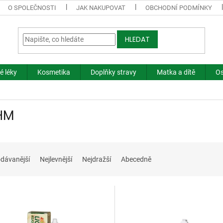
O SPOLEČNOSTI
JAK NAKUPOVAT
OBCHODNÍ PODMÍNKY
HLEDAT
é léky
Kosmetika
Doplňky stravy
Matka a dítě
Os
HM
dávanější
Nejlevnější
Nejdražší
Abecedně