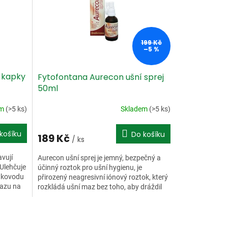
199 Kč
–5 %
 kapky
Fytofontana Aurecon ušní sprej
50ml
em
(>5 ks)
Skladem
(>5 ks)
košíku
Do košíku
189 Kč
/ ks
vují
Aurecon ušní sprej je jemný, bezpečný a
 Ulehčuje
účinný roztok pro ušní hygienu, je
vukovodu
přirozený neagresivní iónový roztok, který
mazu na
rozkládá ušní maz bez toho, aby dráždil
ušní bubínek, nebo...