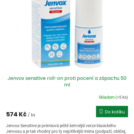
i
r
s
o
p
d
r
u
o
k
d
t
u
ů
k
t
ů
Jenvox sensitive roll-on proti pocení a zápachu 50
ml
Skladem
(>5 ks)
Do košíku
574 Kč
/ ks
Jenvox Sensitive je prémiová ještě šetrnější verze klasického
Jenvoxu a je tak vhodný pro ty nejcitlivější místa (podpaží, obličej,