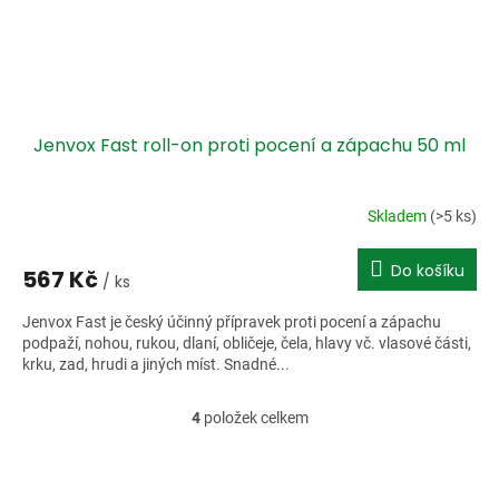
Jenvox Fast roll-on proti pocení a zápachu 50 ml
Skladem
(>5 ks)
Do košíku
567 Kč
/ ks
Jenvox Fast je český účinný přípravek proti pocení a zápachu
podpaží, nohou, rukou, dlaní, obličeje, čela, hlavy vč. vlasové části,
krku, zad, hrudi a jiných míst. Snadné...
4
položek celkem
O
v
l
á