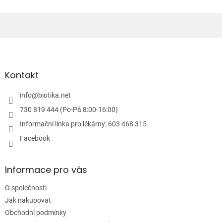
d
a
c
í
Z
p
á
r
v
p
k
a
Kontakt
y
t
v
í
info
@
biotika.net
ý
p
730 819 444 (Po-Pá 8:00-16:00)
i
Informační linka pro lékárny: 603 468 315
s
u
Facebook
Informace pro vás
O společnosti
Jak nakupovat
Obchodní podmínky