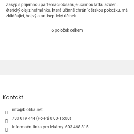
Zásyp s příjemnou parfemací obsahuje účinnou látku azulen,
éterický olej z heřmánku, která účinně chrání dětskou pokožku, má
zklidňující, hojivý a antiseptický účinek.
6
položek celkem
O
v
l
á
d
a
c
í
Z
p
á
r
v
p
k
a
Kontakt
y
t
v
í
info
@
biotika.net
ý
p
730 819 444 (Po-Pá 8:00-16:00)
i
Informační linka pro lékárny: 603 468 315
s