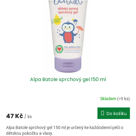
i
r
s
o
p
d
r
u
o
k
d
t
u
ů
k
t
ů
Alpa Batole sprchový gel 150 ml
Skladem
(>5 ks)
Do košíku
47 Kč
/ ks
Alpa Batole sprchový gel 150 ml je určený ke každodenní péči o
dětskou pokožku a vlasy.