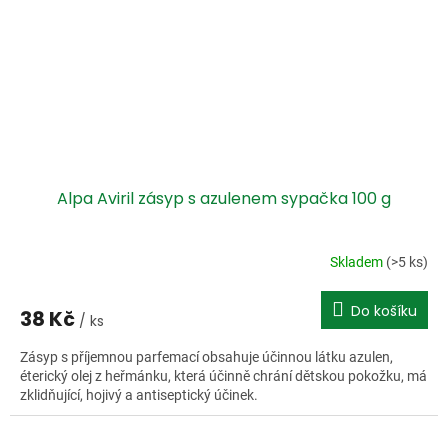
Alpa Aviril zásyp s azulenem sypačka 100 g
Skladem
(>5 ks)
Do košíku
38 Kč
/ ks
Zásyp s příjemnou parfemací obsahuje účinnou látku azulen,
éterický olej z heřmánku, která účinně chrání dětskou pokožku, má
zklidňující, hojivý a antiseptický účinek.