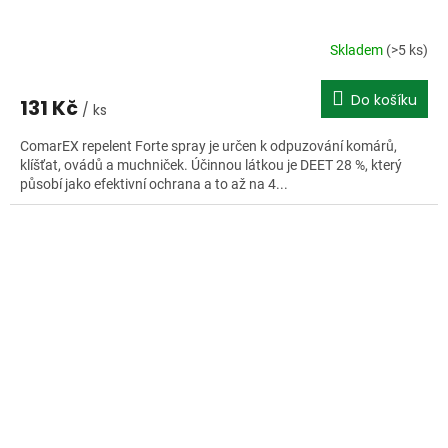
Skladem
(>5 ks)
Do košíku
131 Kč
/ ks
ComarEX repelent Forte spray je určen k odpuzování komárů,
klíšťat, ovádů a muchniček. Účinnou látkou je DEET 28 %, který
působí jako efektivní ochrana a to až na 4...