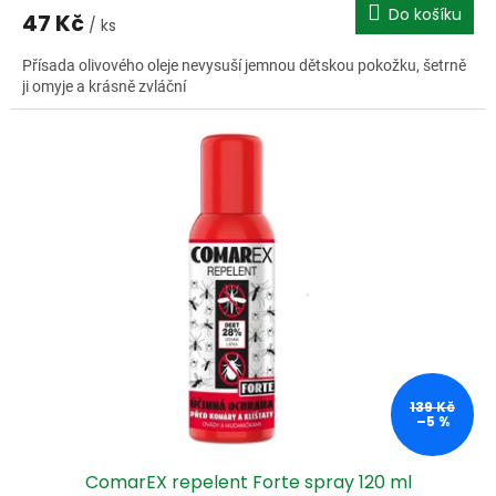
Do košíku
47 Kč
/ ks
Přísada olivového oleje nevysuší jemnou dětskou pokožku, šetrně
ji omyje a krásně zvláční
139 Kč
–5 %
ComarEX repelent Forte spray 120 ml