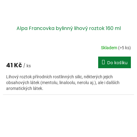
Alpa Francovka bylinný lihový roztok 160 ml
Skladem
(>5 ks)
Do košíku
41 Kč
/ ks
Lihový roztok přírodních rostlinných silic, některých jejich
obsahových látek (mentolu, linaloolu, nerolu aj.), ale i dalších
aromatických látek.