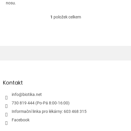
nosu.
1
položek celkem
O
v
l
á
d
a
c
í
Z
p
á
r
v
p
k
a
Kontakt
y
t
v
í
info
@
biotika.net
ý
p
730 819 444 (Po-Pá 8:00-16:00)
i
Informační linka pro lékárny: 603 468 315
s
u
Facebook