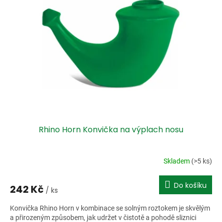
i
r
s
o
p
d
r
u
o
k
d
t
u
ů
k
t
ů
Rhino Horn Konvička na výplach nosu
Skladem
(>5 ks)
Do košíku
242 Kč
/ ks
Konvička Rhino Horn v kombinace se solným roztokem je skvělým
a přirozeným způsobem, jak udržet v čistotě a pohodě sliznici