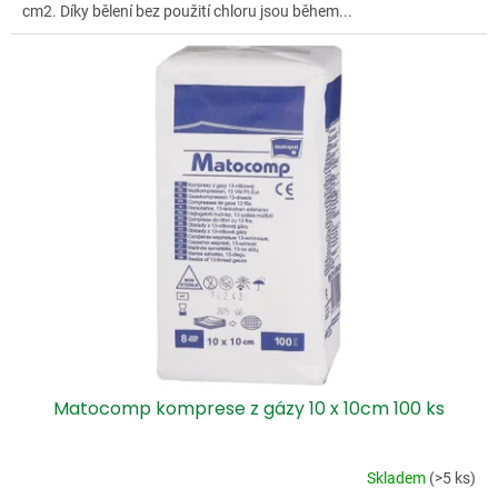
cm2. Díky bělení bez použití chloru jsou během...
Matocomp komprese z gázy 10 x 10cm 100 ks
Skladem
(>5 ks)