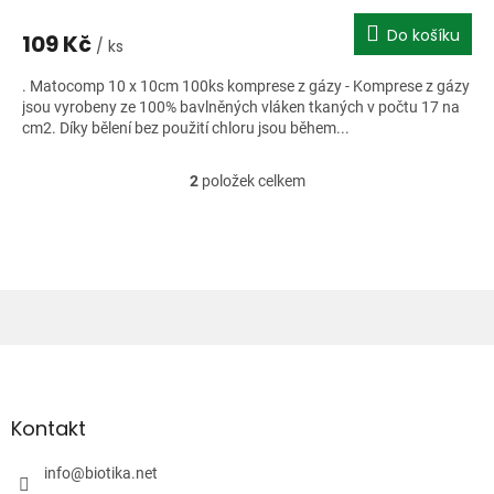
Do košíku
109 Kč
/ ks
. Matocomp 10 x 10cm 100ks komprese z gázy - Komprese z gázy
jsou vyrobeny ze 100% bavlněných vláken tkaných v počtu 17 na
cm2. Díky bělení bez použití chloru jsou během...
2
položek celkem
O
v
l
á
d
a
c
í
Z
p
á
r
v
p
k
a
Kontakt
y
t
v
í
info
@
biotika.net
ý