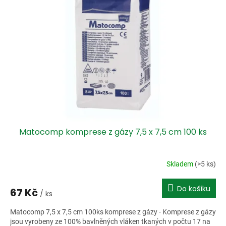
i
r
s
o
p
d
r
u
o
k
d
t
u
ů
k
t
ů
Matocomp komprese z gázy 7,5 x 7,5 cm 100 ks
Skladem
(>5 ks)
Do košíku
67 Kč
/ ks
Matocomp 7,5 x 7,5 cm 100ks komprese z gázy - Komprese z gázy
jsou vyrobeny ze 100% bavlněných vláken tkaných v počtu 17 na