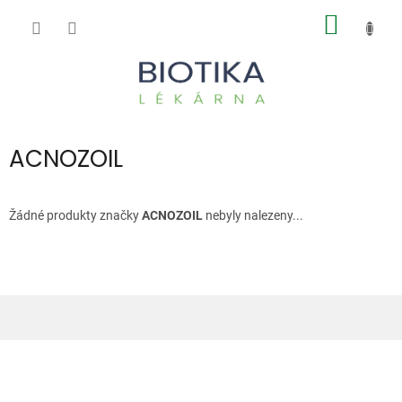
Přejít
NÁKUP
na
obsah
KOŠÍK
ACNOZOIL
Žádné produkty značky
ACNOZOIL
nebyly nalezeny...
Z
á
p