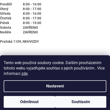
Pondělí
8:00 - 16:00
Úterý
8:00 - 17:00
Středa
8:00 - 16:00
Čtvrtek
8:00 - 17:00
Pátek
8:00 - 15:00
Sobota
ZAVŘENO
Neděle
ZAVŘENO
Pražská 1109, NEHVIZDY
Tento web používá soubory cookie. Dalším procházením
tohoto webu vyjadřujete souhlas s jejich používáním.. Více
informací
zde
.
Nastavení
Vytvořil Shoptet
Odmítnout
Souhlasím
Copyright 2026
Biotika.net
. Všechna práva vyhrazena.