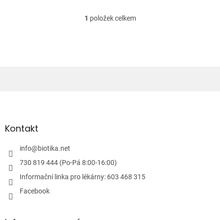
1
položek celkem
O
v
l
á
d
a
c
í
Z
p
á
r
v
p
k
a
Kontakt
y
t
v
í
info
@
biotika.net
ý
p
730 819 444 (Po-Pá 8:00-16:00)
i
Informační linka pro lékárny: 603 468 315
s
u
Facebook