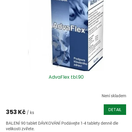
i
r
s
o
p
d
r
u
o
k
d
t
u
ů
k
t
ů
AdvaFlex tbl.90
Není skladem
DETAIL
353 Kč
/ ks
BALENÍ 90 tablet DÁVKOVÁNÍ Podávejte 1-4 tablety denně dle
velikosti zvířete.